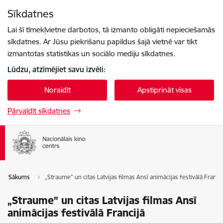
Pāriet uz lapas saturu
Sīkdatnes
Spied
lai meklētu
Enter
Lai šī tīmekļvietne darbotos, tā izmanto obligāti nepieciešamās
sīkdatnes. Ar Jūsu piekrišanu papildus šajā vietnē var tikt
izmantotas statistikas un sociālo mediju sīkdatnes.
Lūdzu, atzīmējiet savu izvēli:
Noraidīt
Apstiprināt visas
Pārvaldīt sīkdatnes
Sākums
„Straume” un citas Latvijas filmas Ansī animācijas festivālā Francij
„Straume” un citas Latvijas filmas Ansī
animācijas festivālā Francijā