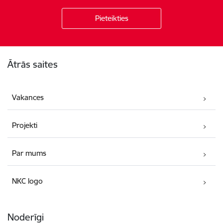
Kājene
Ātrās saites
Vakances
Projekti
Par mums
NKC logo
Noderīgi