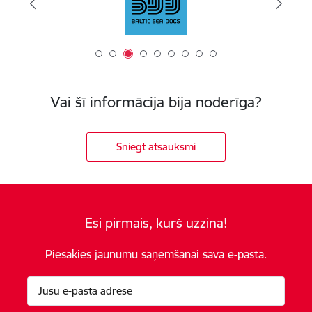
Vai šī informācija bija noderīga?
Sniegt atsauksmi
Esi pirmais, kurš uzzina!
Piesakies jaunumu saņemšanai savā e-pastā.