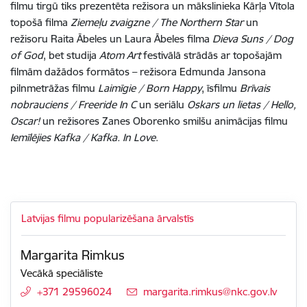
filmu tirgū tiks prezentēta režisora un mākslinieka Kārļa Vītola
topošā filma
Ziemeļu zvaigzne / The Northern Star
un
režisoru Raita Ābeles un Laura Ābeles filma
Dieva Suns / Dog
of God
, bet studija
Atom Art
festivālā strādās ar topošajām
filmām dažādos formātos – režisora Edmunda Jansona
pilnmetrāžas filmu
Laimīgie / Born Happy
, īsfilmu
Brīvais
nobrauciens / Freeride In C
un seriālu
Oskars un lietas / Hello,
Oscar!
un režisores Zanes Oborenko smilšu animācijas filmu
Iemīlējies Kafka / Kafka. In Love
.
Latvijas filmu popularizēšana ārvalstīs
Margarita Rimkus
Vecākā speciāliste
+371 29596024
E-pasts:
margarita.rimkus@nkc.gov.lv