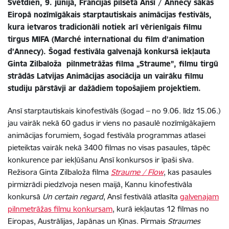
Svētdien, 9. jūnijā, Francijas pilsētā Ansī / Annecy sākas
Eiropā nozīmīgākais starptautiskais animācijas festivāls,
kura ietvaros tradicionāli notiek arī vērienīgais filmu
tirgus MIFA (
Marché international du film d’animation
d’Annecy
). Šogad festivāla galvenajā konkursā iekļauta
Ginta Zilbaloža pilnmetrāžas filma „Straume”, filmu tirgū
strādās Latvijas Animācijas asociācija un vairāku filmu
studiju pārstāvji ar dažādiem topošajiem projektiem.
Ansī starptautiskais kinofestivāls (šogad – no 9.06. līdz 15.06.)
jau vairāk nekā 60 gadus ir viens no pasaulē nozīmīgākajiem
animācijas forumiem, šogad festivāla programmas atlasei
pieteiktas vairāk nekā 3400 filmas no visas pasaules, tāpēc
konkurence par iekļūšanu Ansī konkursos ir īpaši sīva.
Režisora Ginta Zilbaloža filma
Straume / Flow
, kas pasaules
pirmizrādi piedzīvoja nesen maijā, Kannu kinofestivāla
konkursā
Un certain regard
, Ansī festivālā atlasīta
galvenajam
pilnmetrāžas filmu konkursam
, kurā iekļautas 12 filmas no
Eiropas, Austrālijas, Japānas un Ķīnas. Pirmais
Straumes