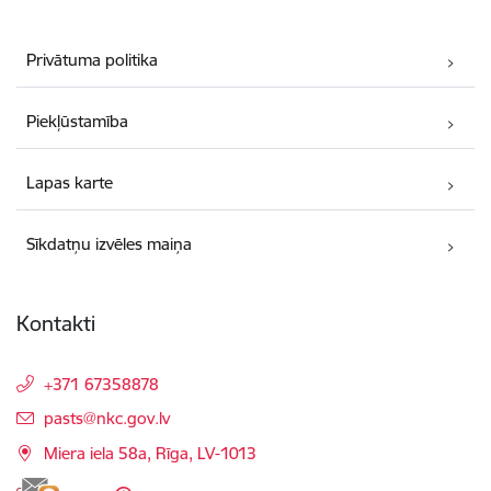
Privātuma politika
Piekļūstamība
Lapas karte
Sīkdatņu izvēles maiņa
Kontakti
+371 67358878
E-pasts:
pasts@nkc.gov.lv
Miera iela 58a, Rīga, LV-1013