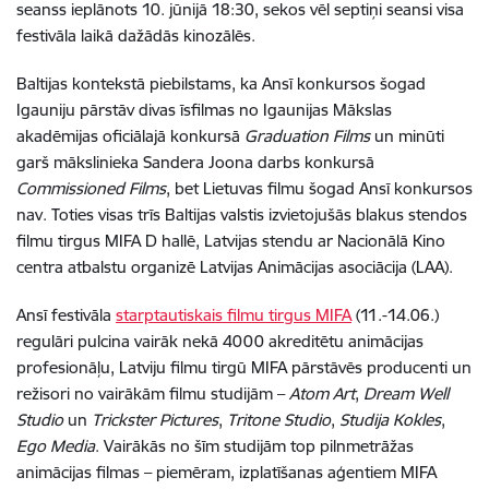
seanss ieplānots 10. jūnijā 18:30, sekos vēl septiņi seansi visa
festivāla laikā dažādās kinozālēs.
Baltijas kontekstā piebilstams, ka Ansī konkursos šogad
Igauniju pārstāv divas īsfilmas no Igaunijas Mākslas
akadēmijas oficiālajā konkursā
Graduation Films
un minūti
garš mākslinieka Sandera Joona darbs konkursā
Commissioned Films
, bet Lietuvas filmu šogad Ansī konkursos
nav. Toties visas trīs Baltijas valstis izvietojušās blakus stendos
filmu tirgus MIFA D hallē, Latvijas stendu ar Nacionālā Kino
centra atbalstu organizē Latvijas Animācijas asociācija (LAA).
Ansī festivāla
starptautiskais filmu tirgus MIFA
(11.-14.06.)
regulāri pulcina vairāk nekā 4000 akreditētu animācijas
profesionāļu, Latviju filmu tirgū MIFA pārstāvēs producenti un
režisori no vairākām filmu studijām –
Atom Art
,
Dream Well
Studio
un
Trickster Pictures
,
Tritone Studio
,
Studija Kokles
,
Ego Media
.
Vairākās no šīm studijām top pilnmetrāžas
animācijas filmas – piemēram, izplatīšanas aģentiem MIFA