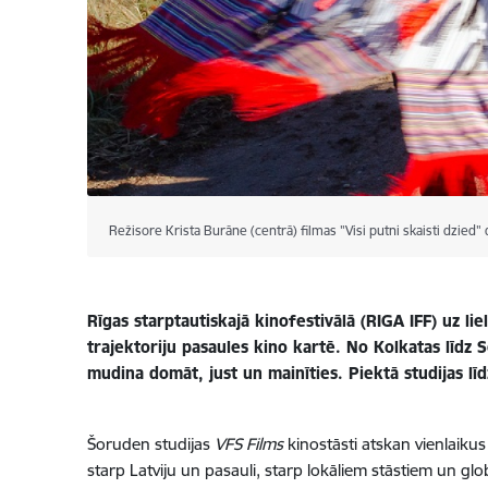
Režisore Krista Burāne (centrā) filmas "Visi putni skaisti dzie
Rīgas starptautiskajā kinofestivālā (RIGA IFF) uz lie
trajektoriju pasaules kino kartē. No Kolkatas līdz Se
mudina domāt, just un mainīties. Piektā studijas lī
Šoruden studijas
VFS Films
kinostāsti atskan vienlaikus
starp Latviju un pasauli, starp lokāliem stāstiem un gl