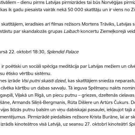
estivāliem – dienu pirms Latvijas pirmizrādes tai būs Norvēģijas pir
ā, kas ik gadu piesaista vairāk nekā 50 000 skatītāju un ir viens n
 skatītājiem, ieradīsies arī filmas režisors Mortens Trāviks, Latvija
nostāstu par skandalozās grupas
Laibach
koncertu Ziemeļkorejā veid
ursā 22. oktobrī 18:30,
Splendid Palace
 poētiski un sociāli spēcīga meditācija par Latvijas mežiem un cilvē
u ētisko vērtību sistēmu.
nes izrāde
Visi putni skaisti dzied
, kas skatītājiem sniedza neparas
, cilvēka kārtību un dabas savvaļu. Tā ieguva Spēlmaņu nakts nomin
augavpilī, Viļakā un Rīgā, un piecu putnu – griezes, dzeltenās ciela
Klišāne, Armands Siliņš-Bergmanis, Rūta Dišlere un Artūrs Čukurs. D
jas līdzās putnu balsīm un viņu dabiskajai pasaulei, iekļaujot tajā a
entējumus. Pirmizrādē piedalīsies režisore Krista Burāne, lai ar sk
zrādīs kinoteātros visā Latvijā, uz seansu 27. oktobrī kinoteātrī
Spl