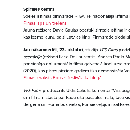
Spirāles centrs
Spēles īsfilmas pirmizrāde RIGA IFF nacionālajā īsfilm
Filmas lapa un treileris
Jaunā režisora Dāvja Gaujas poētiski sirreālā īsfilma ir 
kas iezīmē jaunu balsi Latvijas kino. Pirmizrādē piedalīs
Jau nākamnedēļ, 23. oktobrī
, studija
VFS Films
piedzī
scenārija
(režisori Ilaria De Laurentiis, Andrea Paolo M
par vienīgo dokumentālo filmu galvenajā konkursa prog
(2020), kas pirms pieciem gadiem tika demonstrēta Venē
Filmas ieraksts Romas festivāla katalogā
VFS Films
producents Uldis Cekulis komentē: “Viss augs
šīm filmām stāsta par kādu citu pasaules malu, taču v
Bergena un Roma būs vietas, kur šie ceļojumi satiksies