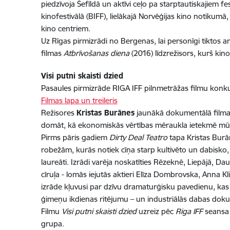
piedzīvoja Šefīldā un aktīvi ceļo pa starptautiskajiem f
kinofestivālā (BIFF), lielākajā Norvēģijas kino notikum
kino centriem.
Uz Rīgas pirmizrādi no Bergenas, lai personīgi tiktos ar
filmas
Atbrīvošanas diena
(2016) līdzrežisors, kurš ki
Visi putni skaisti dzied
Pasaules pirmizrāde RIGA IFF pilnmetrāžas filmu konk
Filmas lapa un treileris
Režisores
Kristas Burānes
jaunākā dokumentālā filma ir
domāt, kā ekonomiskās vērtības mēraukla ietekmē mūs
Pirms pāris gadiem
Dirty Deal Teatro
tapa Kristas Burā
robežām, kurās notiek cīņa starp kultivēto un dabisko
laureāti. Izrādi varēja noskatīties Rēzeknē, Liepājā, D
cīruļa - lomās iejutās aktieri Elīza Dombrovska, Anna 
izrāde kļuvusi par dzīvu dramaturģisku pavedienu, kas vi
ģimeņu ikdienas ritējumu – un industriālās dabas dokum
Filmu
Visi putni skaisti dzied
uzreiz pēc
Riga IFF
seansa i
grupa.