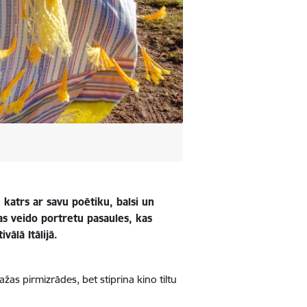
, katrs ar savu poētiku, balsi un
lmas veido portretu pasaules, kas
ālā Itālijā.
as pirmizrādes, bet stiprina kino tiltu