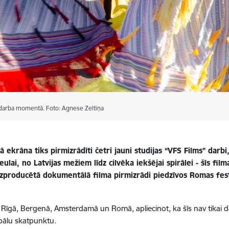
d" darba momentā. Foto: Agnese Zeltiņa
lā ekrāna tiks pirmizrādīti četri jauni studijas “VFS Films” darbi
ulai, no Latvijas mežiem līdz cilvēka iekšējai spirālei - šīs fi
dzproducētā dokumentālā filma pirmizrādi piedzīvos Romas festiv
 Rīgā, Bergenā, Amsterdamā un Romā, apliecinot, ka šīs nav tikai daž
obālu skatpunktu.