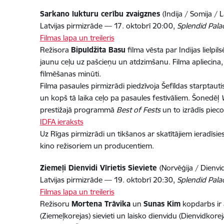
Sarkano lukturu cerību zvaigznes
(Indija / Somija / L
Latvijas pirmizrāde — 17. oktobrī 20:00,
Splendid Pala
Filmas lapa un treileris
Režisora
Bipuldžita Basu
filma vēsta par Indijas lielpi
jaunu ceļu uz pašcieņu un atdzimšanu. Filma apliecina,
filmēšanas minūti.
Filma pasaules pirmizrādi piedzīvoja Šefīldas starptau
un kopš tā laika ceļo pa pasaules festivāliem. Šonedēļ
prestižajā programmā
Best of Fests
un to izrādīs pieco
IDFA ieraksts
Uz Rīgas pirmizrādi un tikšanos ar skatītājiem ieradī
kino režisoriem un producentiem.
Ziemeļi Dienvidi Vīrietis Sieviete
(Norvēģija / Dienvid
Latvijas pirmizrāde — 19. oktobrī 20:30,
Splendid Pala
Filmas lapa un treileris
Režisoru
Mortena Trāvika
un
Sunas Kim
kopdarbs ir a
(Ziemeļkorejas) sievieti un laisko dienvidu (Dienvidkorej