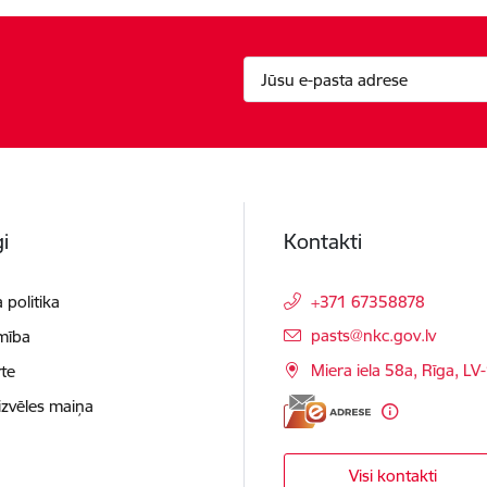
i
Kontakti
 politika
+371 67358878
E-pasts:
pasts@nkc.gov.lv
mība
Miera iela 58a, Rīga, LV
te
izvēles maiņa
Visi kontakti