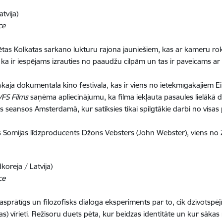
atvija)
ce
lsētas Kolkatas sarkano lukturu rajona jauniešiem, kas ar kameru rok
 ka ir iespējams izrauties no paaudžu cilpām un tas ir paveicams a
tiskajā dokumentālā kino festivālā, kas ir viens no ietekmīgākajie
VFS Films
saņēma apliecinājumu, ka filma iekļauta pasaules lielākā 
s seansos Amsterdamā, kur satiksies tikai spilgtākie darbi no visas
sies Somijas līdzproducents Džons Vebsters (John Webster), viens n
koreja / Latvija)
ce
sprātīgs un filozofisks dialoga eksperiments par to, cik dzīvotspējī
as) vīrieti. Režisoru duets pēta, kur beidzas identitāte un kur sākas 