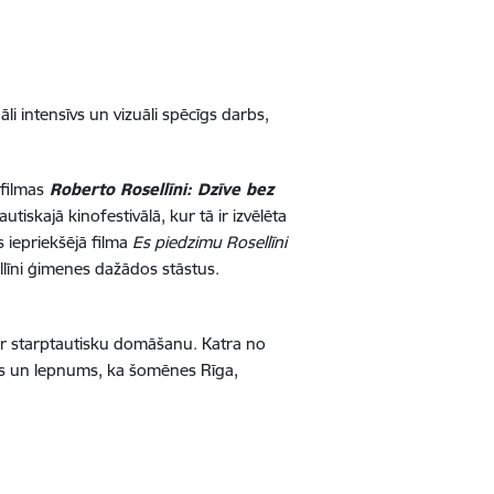
li intensīvs un vizuāli spēcīgs darbs,
filmas
Roberto Rosellīni: Dzīve bez
iskajā kinofestivālā, kur tā ir izvēlēta
 iepriekšējā filma
Es piedzimu Rosellīni
llīni ģimenes dažādos stāstus.
ar starptautisku domāšanu. Katra no
eks un lepnums, ka šomēnes Rīga,