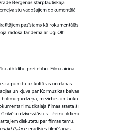
mizrāde Bergenas starptautiskajā
o Ziemeļvalstu vadošajiem dokumentālā
s skatītājiem pazīstams kā rokumentālās
oja radošā tandēmā ar Uģi Olti.
ka atbildību pret dabu. Filma aicina
tu skatpunktu uz kultūras un dabas
ācijas un kļuva par Kormūzikas balvas
vas, baltmugurdzeņa, mežirbes un lauku
okumentāri muzikālajā filmas stāstā šī
rī cilvēku dzīvesstāstus – četru aktieru
atītājiem diskutētu par filmas tēmu.
endid Palace
ieradīsies filmēšanas