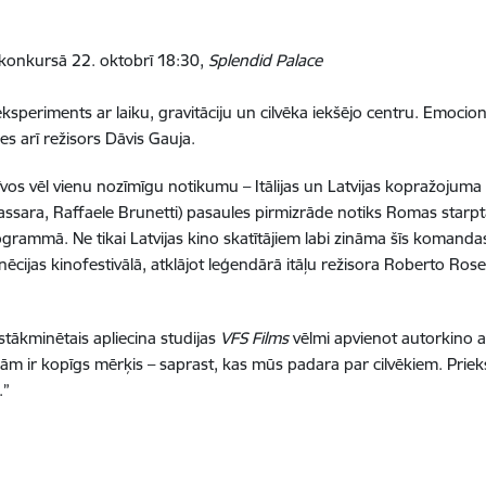
u konkursā 22. oktobrī 18:30,
Splendid Palace
eksperiments ar laiku, gravitāciju un cilvēka iekšējo centru. Emocionā
ies arī režisors Dāvis Gauja.
vos vēl vienu nozīmīgu notikumu – Itālijas un Latvijas kopražojuma 
assara, Raffaele Brunetti) pasaules pirmizrāde notiks Romas starptaut
rammā. Ne tikai Latvijas kino skatītājiem labi zināma šīs komandas
cijas kinofestivālā, atklājot leģendārā itāļu režisora Roberto Rose
tākminētais apliecina studijas
VFS Films
vēlmi apvienot autorkino 
isām ir kopīgs mērķis – saprast, kas mūs padara par cilvēkiem. Pri
.”