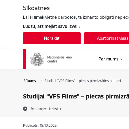
Pāriet uz lapas saturu
Sīkdatnes
Lai šī tīmekļvietne darbotos, tā izmanto obligāti nepiec
Lūdzu, atzīmējiet savu izvēli:
Noraidīt
Apstiprināt visas
Par mums
Sākums
Studijai “VFS Films” – piecas pirmizrādes oktobrī
Studijai “VFS Films” – piecas pirmizr
Atskaņot tekstu
Publicēts: 15.10.2025.