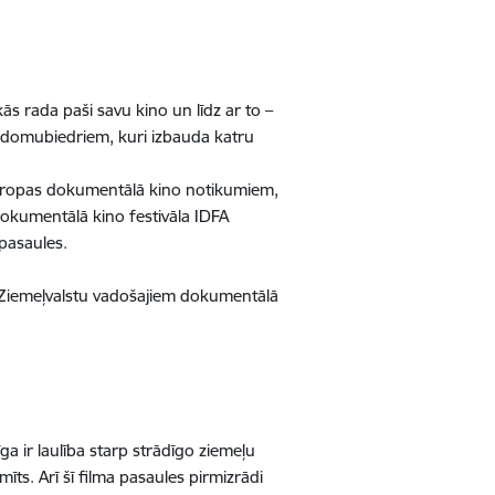
ās rada paši savu kino un līdz ar to –
r domubiedriem, kuri izbauda katru
m Eiropas dokumentālā kino notikumiem,
dokumentālā kino festivāla IDFA
 pasaules.
o Ziemeļvalstu vadošajiem dokumentālā
ga ir laulība starp strādīgo ziemeļu
mīts. Arī šī filma pasaules pirmizrādi