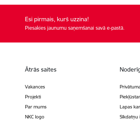
Esi pirmais, kurš uzzina!
Piesakies jaunumu saņemšanai savā e-pastā.
Kājene
Ātrās saites
Noderīg
Vakances
Privātuma
Projekti
Piekļūsta
Par mums
Lapas kar
NKC logo
Sīkdatņu 