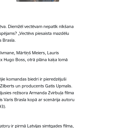
tēva. Diemžēl vectēvam nepatīk nīkšana
 iespējams? „Vectēvs piesaista mazdēlu
s Brasla.
īvmane, Mārtiņš Meiers, Lauris
Lux Hugo Boss, otrā plāna kaķa lomā
ējie komandas biedri ir pieredzējuši
 Zilberts un producents Gatis Upmalis.
lnījusies režisora Armanda Zvirbuļa filma
ķis Varis Brasla kopā ar scenārija autoru
3).
atoru
ir pirmā Latvijas simtgades filma,