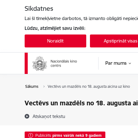
Pāriet uz lapas saturu
Sīkdatnes
Lai šī tīmekļvietne darbotos, tā izmanto obligāti nepiec
Lūdzu, atzīmējiet savu izvēli:
Noraidīt
Apstiprināt visas
Par mums
Sākums
Vectēvs un mazdēls no 18. augusta aicina uz kino
Vectēvs un mazdēls no 18. augusta ai
Atskaņot tekstu
Publicēts
pirms vairāk nekā 9 gadiem