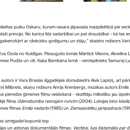
lpilsētas puiku Oskaru, kuram vasara jāpavada mazpilsētiņā pie vec
ī daži principi. No kariņa līdz sadarbībai un pat draudzībai – kā tas
t galvenokārt ar cilvēcisko godīgumu un stāju,” skaidro režisors Vari
Eva Ozola no Kuldīgas. Pieaugušo lomās Mārtiņš Vilsons, Akvelīna L
, Inese Pudža un citi. Kaķa Bambāna lomā – ventspilnieks Samuraj 
 autors ir Vara Braslas ilggadējais domubiedrs Alvis Lapiņš
,
arī pār
iņš Milbrets, skaņu režisors Anrijs Krenbergs, mūzikas autors Emīls
elākā pieredze ģimenes filmu veidošanā – skatītāju mīlestību jau izpe
ējā filma
Ūdensbumba resnajam runcim
(2004). Latvijas kino klasi
menes filmas
Emīla nedarbi
(1985) un
Ziemassvētku jampadracis
(199
jas simtgadei
kopumā top
cijas un astoņas dokumentālās filmas.
Vectēvs, kas bīstamāks par d