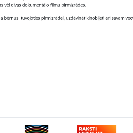
s vēl divas dokumentālo filmu pirmizrādes.
ina bērnus, tuvojoties pirmizrādei, uzdāvināt kinobiļeti arī savam v