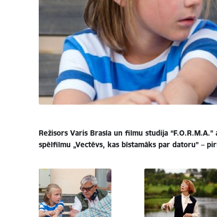
Režisors Varis Brasla un filmu studija “F.O.R.M.A.”
spēlfilmu „Vectēvs, kas bīstamāks par datoru” – pi