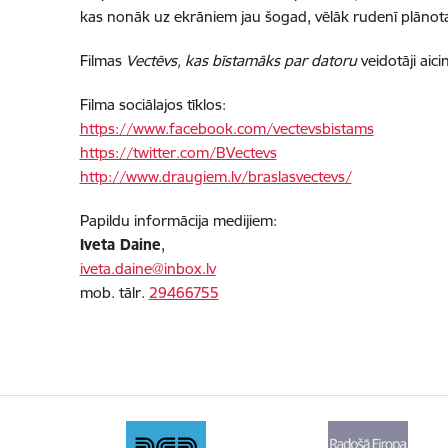
kas nonāk uz ekrāniem jau šogad, vēlāk rudenī plānota
Filmas
Vectēvs, kas bīstamāks par datoru
veidotāji aic
Filma sociālajos tīklos:
https://www.facebook.com/vectevsbistams
https://twitter.com/BVectevs
http://www.draugiem.lv/braslasvectevs/
Papildu informācija medijiem:
Iveta Daine
,
iveta.daine@inbox.lv
mob. tālr.
29466755