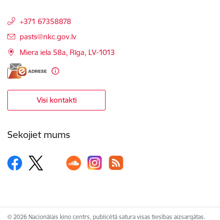
+371 67358878
E-pasts:
pasts@nkc.gov.lv
Miera iela 58a, Rīga, LV-1013
Visi kontakti
Sekojiet mums
© 2026 Nacionālais kino centrs, publicētā satura visas tiesības aizsargātas.