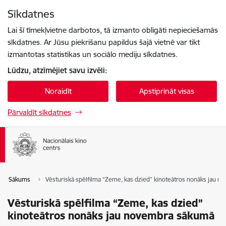
Pāriet uz lapas saturu
Sīkdatnes
Spied
lai meklētu
Enter
Lai šī tīmekļvietne darbotos, tā izmanto obligāti nepieciešamās
sīkdatnes. Ar Jūsu piekrišanu papildus šajā vietnē var tikt
izmantotas statistikas un sociālo mediju sīkdatnes.
Lūdzu, atzīmējiet savu izvēli:
Noraidīt
Apstiprināt visas
Pārvaldīt sīkdatnes
Sākums
Vēsturiskā spēlfilma “Zeme, kas dzied” kinoteātros nonāks jau 
Vēsturiskā spēlfilma “Zeme, kas dzied”
kinoteātros nonāks jau novembra sākumā