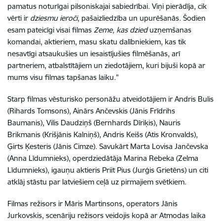
pamatus noturīgai pilsoniskajai sabiedrībai. Viņi pierādīja, cik
vērti ir
dziesmu ieroči
, pašaizliedzība un upurēšanās. Šodien
esam pateicīgi visai filmas
Zeme, kas dzied
uzņemšanas
komandai, aktieriem, masu skatu dalībniekiem, kas tik
nesavtīgi atsaukušies un iesaistījušies filmēšanās, arī
partneriem, atbalstītājiem un ziedotājiem, kuri bijuši kopā ar
mums visu filmas tapšanas laiku."
Starp filmas vēsturisko personāžu atveidotājiem ir Andris Bulis
(Rihards Tomsons), Ainārs Ančevskis (Jānis Frīdrihs
Baumanis), Vilis Daudziņš (Bernhards Dīriķis), Nauris
Brikmanis (Krišjānis Kalniņš), Andris Keišs (Atis Kronvalds),
Ģirts Ķesteris (Jānis Cimze). Savukārt Marta Lovisa Jančevska
(Anna Līdumnieks), operdziedātāja Marina Rebeka (Zelma
Līdumnieks), igauņu aktieris Priit Pius (Jurģis Grietēns) un citi
atklāj stāstu par latviešiem ceļā uz pirmajiem svētkiem.
Filmas režisors ir Māris Martinsons, operators Jānis
Jurkovskis, scenāriju režisors veidojis kopā ar Atmodas laika