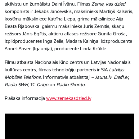
aktīvistu un žurnālistu Daini Īvānu.
Filmas
Zeme, kas dzied
komponists ir Jēkabs Jančevskis, mākslinieks Mārtiņš Kalseris,
kostīmu māksliniece Katrīna Liepa, grima māksliniece Aija
Beata Rjabovska, gaismu mākslinieks Juris Zemītis, skaņu
režisors Jānis Eglītis, aktieru atlases režisore Gunita Groša,
izpildproducentes Inga Zeile, Madara Kalniņa, līdzproducente
Anneli Ahven (Igaunija), producente Linda Krūkle.
Filmu atbalsta Nacionālais Kino centrs un Latvijas Nacionālais
kultūras centrs, filmas tehnoloģiju partneris ir SIA
Latvijas
Mobilais Telefons
. Informatīvie atbalstītāji –
Jauns.lv
,
Delfi.lv
,
Radio SWH
, TC
Origo
un
Radio Skonto
.
Plašāka informācija
www.zemekasdzied.lv