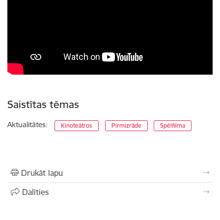
Saistītas tēmas
Aktualitātes:
Kinoteātros
Pirmizrāde
Spēlfilma
Drukāt lapu
Dalīties