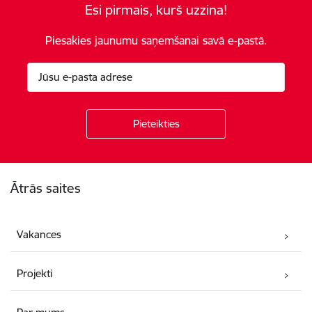
Esi pirmais, kurš uzzina!
Piesakies jaunumu saņemšanai savā e-pastā.
Kājene
Ātrās saites
Vakances
Projekti