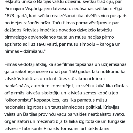
iekļauto unikālo Baltijas valstu dziesmu svētku tradīciju, par
Pirmajiem Vispārīgajiem latviešu dziedāšanas svētkiem Rīgā
1873. gadā, kad svētku realizēšanai tika atvēlēts vien pusgads
no idejas rašanās brīža. Taču filmas pamatvēstījums ir par
dažādos Krievijas impērijas novados dzīvojošo latviešu
pirmreizīgo apvienošanos tautā un mūsu nācijas pirmo
apzināto soli uz savu valsti, par mūsu simbolu – karoga un
himnas – dzimšanu.”
Filmas veidotāji atklāj, ka spēlfilmas tapšanas un uzņemšanas
gaitā sākotnējā iecere runāt par 150 gadus tālo notikumu kā
latviskās kultūras un identitātes stūrakmeni krietni
paplašinājās, autoriem konstatējot, ka svētku laikā tika rīkotas
arī pirmās latviešu skolotāju un latviešu zemes kopēju jeb
“oikonomistu” kopsapulces, kas lika pamatus mūsu
nacionālās izglītības un tautsaimniecības politikai. Krievijas
valsts un Baltijas provinču vācu pārvaldes neatbalstīto svētku
organizatori un mecenāti bija tā laika izglītotākie un turīgākie
latvieši – fabrikants Rihards Tomsons, arhitekts Jānis