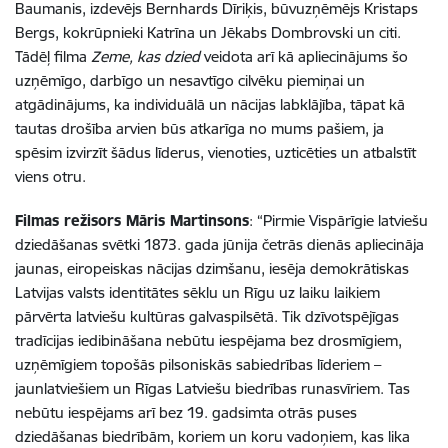
Baumanis, izdevējs Bernhards Dīriķis, būvuzņēmējs Kristaps
Bergs, kokrūpnieki Katrīna un Jēkabs Dombrovski un citi.
Tādēļ filma
Zeme, kas dzied
veidota arī kā apliecinājums šo
uzņēmīgo, darbīgo un nesavtīgo cilvēku piemiņai un
atgādinājums, ka individuālā un nācijas labklājība, tāpat kā
tautas drošība arvien būs atkarīga no mums pašiem, ja
spēsim izvirzīt šādus līderus, vienoties, uzticēties un atbalstīt
viens otru.
Filmas režisors Māris Martinsons
: “Pirmie Vispārīgie latviešu
dziedāšanas svētki 1873. gada jūnija četrās dienās apliecināja
jaunas, eiropeiskas nācijas dzimšanu, iesēja demokrātiskas
Latvijas valsts identitātes sēklu un Rīgu uz laiku laikiem
pārvērta latviešu kultūras galvaspilsētā. Tik dzīvotspējīgas
tradīcijas iedibināšana nebūtu iespējama bez drosmīgiem,
uzņēmīgiem topošās pilsoniskās sabiedrības līderiem –
jaunlatviešiem un Rīgas Latviešu biedrības runasvīriem. Tas
nebūtu iespējams arī bez 19. gadsimta otrās puses
dziedāšanas biedrībām, koriem un koru vadoņiem, kas lika