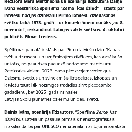
Režisora Māra Martinsona un scenārija līdzautora Daiņa
Īvāna vēsturiskā spēlfilma “Zeme, kas dzied” – stāsts par
latviešu nācijas dzimšanu Pirmo latviešu dziedāšanas
svētku laikā 1873. gadā – uz kinoekrāniem nonāks jau 8.
novembrī, ieskandinot Latvijas valsts svētkus. 4. oktobrī
publicēts filmas treileris.
Spēlfilmas pamatā ir stāsts par Pirmo latviešu dziedāšanas
svētku dzimšanu un uzņēmīgajiem cilvēkiem, kas aizsāka šo
unikālo, no paaudzes paaudzē nododamo mantojumu.
Pateicoties viņiem, 2023. gadā piedzīvojām vērienīgus
Dziesmu svētkus un svinējām šīs ilgtspējīgās, izkoptās un
latviešu tautai tik nozīmīgās tradīcijas simt piecdesmito
gadadienu, bet 2025. gadā risināsies
Latvijas Skolu jaunatnes dziesmu un deju svētki.
Dainis Īvāns, scenārija līdzautors
:
“Spēlfilma
Zeme, kas
dzied
būs Latvijā un pasaulē pirmais kinematogrāfiskais
mākslas darbs par UNESCO nemateriālā mantojuma sarakstā