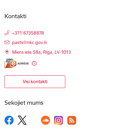
Kontakti
+371 67358878
E-pasts:
pasts@nkc.gov.lv
Miera iela 58a, Rīga, LV-1013
Visi kontakti
Sekojiet mums