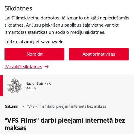
Pāriet uz lapas saturu
Sīkdatnes
Spied
lai meklētu
Enter
Lai šī tīmekļvietne darbotos, tā izmanto obligāti nepieciešamās
sīkdatnes. Ar Jūsu piekrišanu papildus šajā vietnē var tikt
izmantotas statistikas un sociālo mediju sīkdatnes.
Lūdzu, atzīmējiet savu izvēli:
Noraidīt
Apstiprināt visas
Pārvaldīt sīkdatnes
Sākums
“VFS Films” darbi pieejami internetā bez maksas
“VFS Films” darbi pieejami internetā bez
maksas