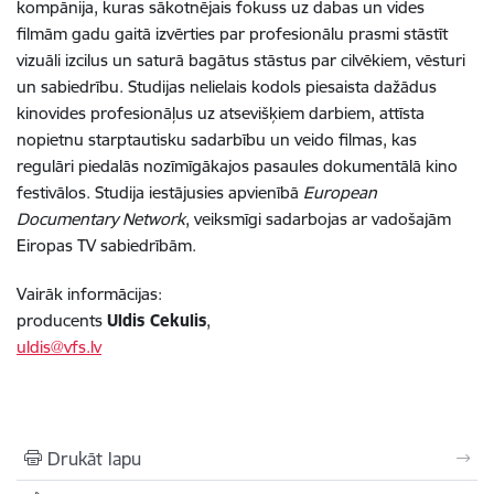
kompānija, kuras sākotnējais fokuss uz dabas un vides
filmām gadu gaitā izvērties par profesionālu prasmi stāstīt
vizuāli izcilus un saturā bagātus stāstus par cilvēkiem, vēsturi
un sabiedrību. Studijas nelielais kodols piesaista dažādus
kinovides profesionāļus uz atsevišķiem darbiem, attīsta
nopietnu starptautisku sadarbību un veido filmas, kas
regulāri piedalās nozīmīgākajos pasaules dokumentālā kino
festivālos. Studija iestājusies apvienībā
European
Documentary Network
, veiksmīgi sadarbojas ar vadošajām
Eiropas TV sabiedrībām.
Vairāk informācijas:
producents
Uldis Cekulis
,
uldis@vfs.lv
Drukāt lapu