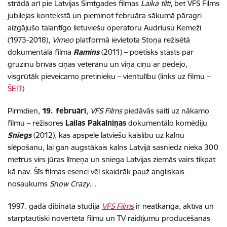
strādā arī pie Latvijas Simtgades filmas
Laika tilti
, bet VFS Films
jubilejas kontekstā un pieminot februāra sākumā pāragri
aizgājušo talantīgo lietuviešu operatoru Audriusu Kemeži
(1973-2018),
Vimeo
platformā ievietota Stoņa režisētā
dokumentālā filma
Ramins
(2011) – poētisks stāsts par
gruzīnu brīvās cīņas veterānu un viņa cīņu ar pēdējo,
visgrūtāk pieveicamo pretinieku – vientulību (links uz filmu –
ŠEIT
)
Pirmdien,
19. februārī
,
VFS Films
piedāvās saiti uz nākamo
filmu – režisores
Lailas Pakalniņas
dokumentālo komēdiju
Sniegs
(2012), kas apspēlē latviešu kaislību uz kalnu
slēpošanu, lai gan augstākais kalns Latvijā sasniedz nieka 300
metrus virs jūras līmeņa un sniega Latvijas ziemās vairs tikpat
kā nav. Šīs filmas esenci vēl skaidrāk pauž angliskais
nosaukums
Snow Crazy
…
1997. gadā dibinātā studija
VFS Films
ir neatkarīga, aktīva un
starptautiski novērtēta filmu un TV raidījumu producēšanas