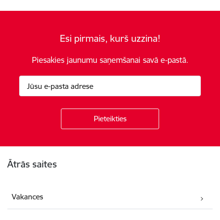
Esi pirmais, kurš uzzina!
Piesakies jaunumu saņemšanai savā e-pastā.
Kājene
Ātrās saites
Vakances