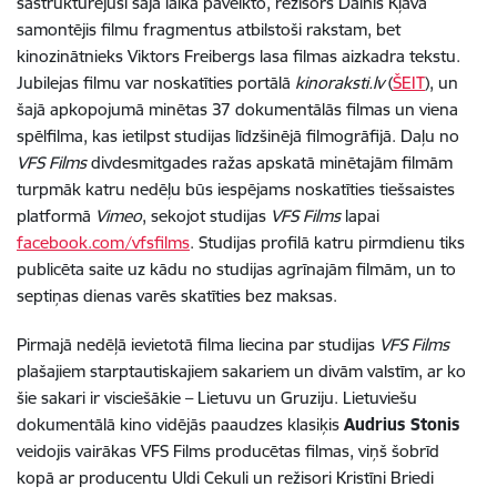
sastrukturējusi šajā laikā paveikto, režisors Dainis Kļava
samontējis filmu fragmentus atbilstoši rakstam, bet
kinozinātnieks Viktors Freibergs lasa filmas aizkadra tekstu.
Jubilejas filmu var noskatīties portālā
kinoraksti.lv
(
ŠEIT
), un
šajā apkopojumā minētas 37 dokumentālās filmas un viena
spēlfilma, kas ietilpst studijas līdzšinējā filmogrāfijā. Daļu no
VFS Films
divdesmitgades ražas apskatā minētajām filmām
turpmāk katru nedēļu būs iespējams noskatīties tiešsaistes
platformā
Vimeo
, sekojot studijas
VFS Films
lapai
facebook.com/vfsfilms
. Studijas profilā katru pirmdienu tiks
publicēta saite uz kādu no studijas agrīnajām filmām, un to
septiņas dienas varēs skatīties bez maksas.
Pirmajā nedēļā ievietotā filma liecina par studijas
VFS Films
plašajiem starptautiskajiem sakariem un divām valstīm, ar ko
šie sakari ir visciešākie – Lietuvu un Gruziju. Lietuviešu
dokumentālā kino vidējās paaudzes klasiķis
Audrius Stonis
veidojis vairākas VFS Films producētas filmas, viņš šobrīd
kopā ar producentu Uldi Cekuli un režisori Kristīni Briedi