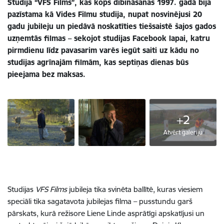
Studija “VFS Films”, kas kopš dibināšanas 1997. gadā bija
pazīstama kā Vides Filmu studija, nupat nosvinējusi 20
gadu jubileju un piedāvā noskatīties tiešsaistē šajos gados
uzņemtās filmas – sekojot studijas Facebook lapai, katru
pirmdienu līdz pavasarim varēs iegūt saiti uz kādu no
studijas agrīnajām filmām, kas septiņas dienas būs
pieejama bez maksas.
+2
Atvērt galeriju
Studijas
VFS Films
jubileja tika svinēta ballītē, kuras viesiem
speciāli tika sagatavota jubilejas filma – pusstundu garš
pārskats, kurā režisore Liene Linde asprātīgi apskatījusi un