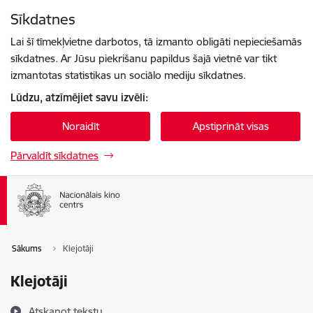
Pāriet uz lapas saturu
Sīkdatnes
Spied
lai meklētu
Enter
Lai šī tīmekļvietne darbotos, tā izmanto obligāti nepieciešamās
sīkdatnes. Ar Jūsu piekrišanu papildus šajā vietnē var tikt
izmantotas statistikas un sociālo mediju sīkdatnes.
Lūdzu, atzīmējiet savu izvēli:
Noraidīt
Apstiprināt visas
Pārvaldīt sīkdatnes
Sākums
Klejotāji
Klejotāji
Atskaņot tekstu