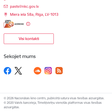
E-pasts:
pasts@nkc.gov.lv
Miera iela 58a, Rīga, LV-1013
Visi kontakti
Sekojiet mums
© 2026 Nacionālais kino centrs, publicētā satura visas tiesības aizsargātas.
© 2020 Valsts kanceleja, Tīmekļvietņu vienotās platformas visas tiesības
aizsargātas.