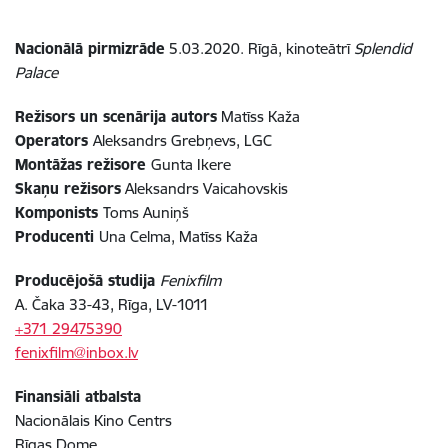
Nacionālā pirmizrāde
5.03.2020. Rīgā, kinoteātrī
Splendid
Palace
Režisors un scenārija autors
Matīss Kaža
Operators
Aleksandrs Grebņevs, LGC
Montāžas režisore
Gunta Ikere
Skaņu režisors
Aleksandrs Vaicahovskis
Komponists
Toms Auniņš
Producenti
Una Celma, Matīss Kaža
Producējošā studija
Fenixfilm
A. Čaka 33-43, Rīga, LV-1011
+371 29475390
fenixfilm@inbox.lv
Finansiāli atbalsta
Nacionālais Kino Centrs
Rīgas Dome