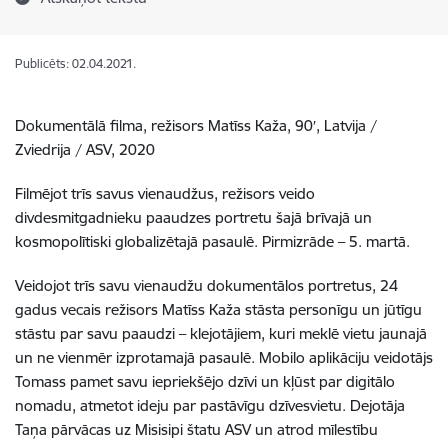
Publicēts: 02.04.2021.
Dokumentālā filma, režisors Matīss Kaža, 90′, Latvija /
Zviedrija / ASV, 2020
Filmējot trīs savus vienaudžus, režisors veido
divdesmitgadnieku paaudzes portretu šajā brīvajā un
kosmopolītiski globalizētajā pasaulē. Pirmizrāde – 5. martā.
Veidojot trīs savu vienaudžu dokumentālos portretus, 24
gadus vecais režisors Matīss Kaža stāsta personīgu un jūtīgu
stāstu par savu paaudzi – klejotājiem, kuri meklē vietu jaunajā
un ne vienmēr izprotamajā pasaulē. Mobilo aplikāciju veidotājs
Tomass pamet savu iepriekšējo dzīvi un kļūst par digitālo
nomadu, atmetot ideju par pastāvīgu dzīvesvietu. Dejotāja
Taņa pārvācas uz Misisipi štatu ASV un atrod mīlestību