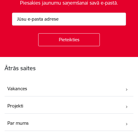
Piesakies jaunumu saņemšanai savā e-pastā.
Kājene
Ātrās saites
Vakances
Projekti
Par mums