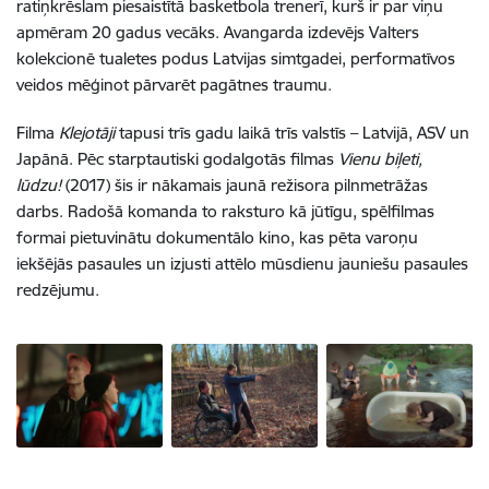
ratiņkrēslam piesaistītā basketbola trenerī, kurš ir par viņu
apmēram 20 gadus vecāks. Avangarda izdevējs Valters
kolekcionē tualetes podus Latvijas simtgadei, performatīvos
veidos mēģinot pārvarēt pagātnes traumu.
Filma
Klejotāji
tapusi trīs gadu laikā trīs valstīs – Latvijā, ASV un
Japānā. Pēc starptautiski godalgotās filmas
Vienu biļeti,
lūdzu!
(2017) šis ir nākamais jaunā režisora pilnmetrāžas
darbs. Radošā komanda to raksturo kā jūtīgu, spēlfilmas
formai pietuvinātu dokumentālo kino, kas pēta varoņu
iekšējās pasaules un izjusti attēlo mūsdienu jauniešu pasaules
redzējumu.