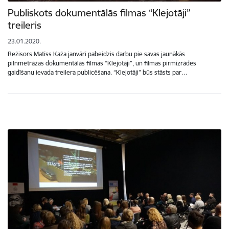
Publiskots dokumentālās filmas “Klejotāji”
treileris
23.01.2020.
Režisors Matīss Kaža janvārī pabeidzis darbu pie savas jaunākās
pilnmetrāžas dokumentālās filmas “Klejotāji”, un filmas pirmizrādes
gaidīšanu ievada treilera publicēšana. “Klejotāji” būs stāsts par…