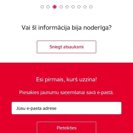
Vai šī informācija bija noderīga?
Sniegt atsauksmi
Esi pirmais, kurš uzzina!
Piesakies jaunumu saņemšanai savā e-pastā.