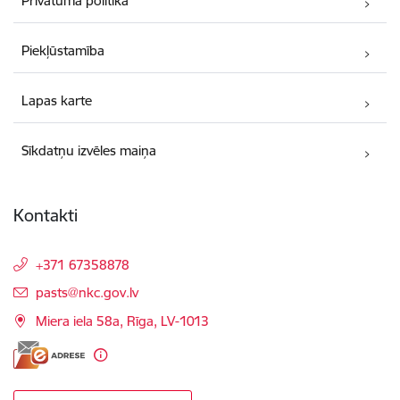
Privātuma politika
Piekļūstamība
Lapas karte
Sīkdatņu izvēles maiņa
Kontakti
+371 67358878
E-pasts:
pasts@nkc.gov.lv
Miera iela 58a, Rīga, LV-1013