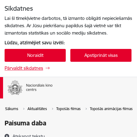
Pāriet uz lapas saturu
Sīkdatnes
Spied
lai meklētu
Enter
Lai šī tīmekļvietne darbotos, tā izmanto obligāti nepieciešamās
sīkdatnes. Ar Jūsu piekrišanu papildus šajā vietnē var tikt
izmantotas statistikas un sociālo mediju sīkdatnes.
Lūdzu, atzīmējiet savu izvēli:
Noraidīt
Apstiprināt visas
Pārvaldīt sīkdatnes
Sākums
Aktualitātes
Topošās filmas
Topošās animācijas filmas
Paisuma daba
Atskaņot tekstu