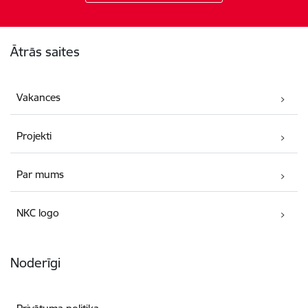
Kājene
Ātrās saites
Vakances
Projekti
Par mums
NKC logo
Noderīgi