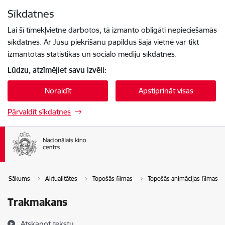
Pāriet uz lapas saturu
Sīkdatnes
Spied
lai meklētu
Enter
Lai šī tīmekļvietne darbotos, tā izmanto obligāti nepieciešamās
sīkdatnes. Ar Jūsu piekrišanu papildus šajā vietnē var tikt
izmantotas statistikas un sociālo mediju sīkdatnes.
Lūdzu, atzīmējiet savu izvēli:
Noraidīt
Apstiprināt visas
Pārvaldīt sīkdatnes
Sākums
Aktualitātes
Topošās filmas
Topošās animācijas filmas
Trakmakans
Atskaņot tekstu