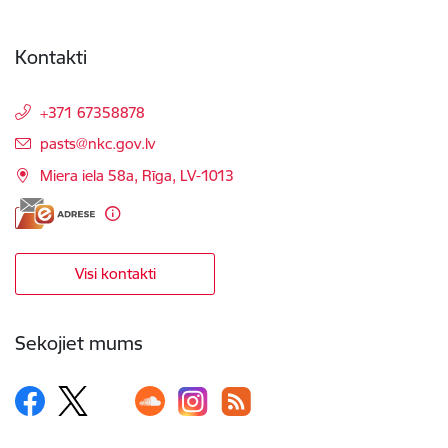
Kontakti
+371 67358878
E-pasts:
pasts@nkc.gov.lv
Miera iela 58a, Rīga, LV-1013
Visi kontakti
Sekojiet mums