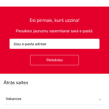
Esi pirmais, kurš uzzina!
Piesakies jaunumu saņemšanai savā e-pastā.
Kājene
Ātrās saites
Vakances