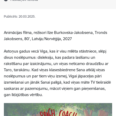
Publicēts: 20.03.2025.
Animācijas filma, režisori Ilze Burkovska-Jakobsena, Tronds
Jakobsens, 80', Latvija/Norvēģija, 2027
Astoņus gadus vecā Viga, kas ir visu mīlēta stāstniece, slēpj
divus noslēpumus: disleksiju, kas padara lasīšanu un
rakstīšanu par izaicinājumu, un viņas neticamo draudzību ar
Taro, tarakānu. Kad viņas klasesbiedrene Sana atklāj viņas
noslēpumus un par tiem viņu izsmej, Vigai jāpaceļas pāri
izsmiešanai un jānāk Sanai palīgā, kad viņas māte TV tiešraidē
saskaras ar pazemojumu, mācot viņiem gan pieņemšanas,
gan līdzjūtības vērtību.