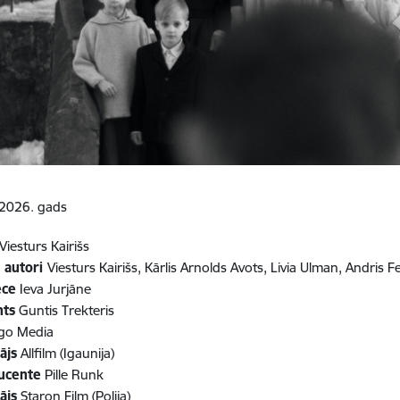
2026. gads
Viesturs Kairišs
a autori
Viesturs Kairišs, Kārlis Arnolds Avots, Livia Ulman, Andris 
ece
Ieva Jurjāne
nts
Guntis Trekteris
go Media
ājs
Allfilm (Igaunija)
ucente
Pille Runk
ājs
Staron Film (Polija)