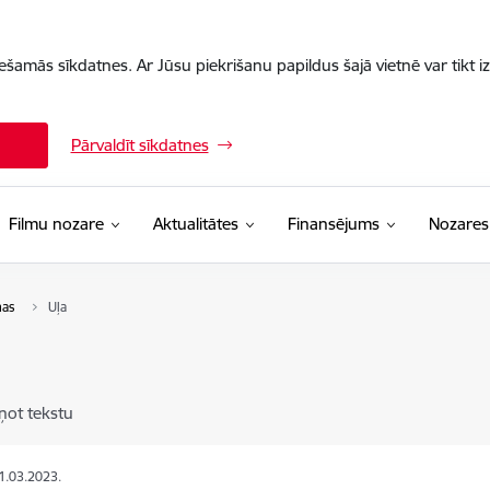
iešamās sīkdatnes. Ar Jūsu piekrišanu papildus šajā vietnē var tikt i
Pārvaldīt sīkdatnes
Filmu nozare
Aktualitātes
Finansējums
Nozares
mas
Uļa
ņot tekstu
21.03.2023.