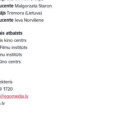
ucente
Malgorzata Staron
ājs
Tremora (Lietuva)
ucente
Ieva Norviliene
ais atbalsts
is kino centrs
Filmu institūts
lmu institūts
Kino centrs
ekteris
9 1720
@egomedia.lv
.lv