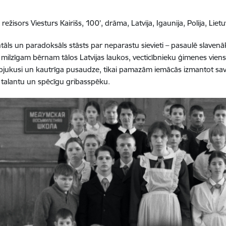
 režisors Viesturs Kairišs, 100’, drāma, Latvija, Igaunija, Polija, Lie
ls un paradoksāls stāsts par neparastu sievieti – pasaulē slavenāk
 milzīgam bērnam tālos Latvijas laukos, vecticībnieku ģimenes vie
pjukusi un kautrīga pusaudze, tikai pamazām iemācās izmantot sava
 talantu un spēcīgu gribasspēku.