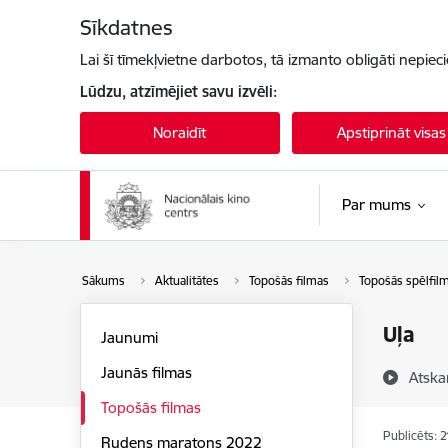
Pāriet uz lapas saturu
Sīkdatnes
Lai šī tīmekļvietne darbotos, tā izmanto obligāti nepiec
Lūdzu, atzīmējiet savu izvēli:
Noraidīt
Apstiprināt visas
Par mums
Sākums
Aktualitātes
Topošās filmas
Topošās spēlfil
Uļa
Jaunumi
Jaunās filmas
Atska
Topošās filmas
Publicēts: 
Rudens maratons 2022