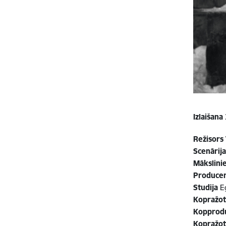
Izlaišana
Režisors
Scenārij
Mākslini
Produce
Studija
E
Kopražot
Kopprod
Kopražot