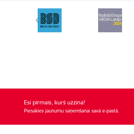
Esi pirmais, kurš uzzina!
Piesakies jaunumu saņemšanai savā e-pastā.