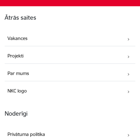
Kājene
Ātrās saites
Vakances
Projekti
Par mums
NKC logo
Noderīgi
Privātuma politika