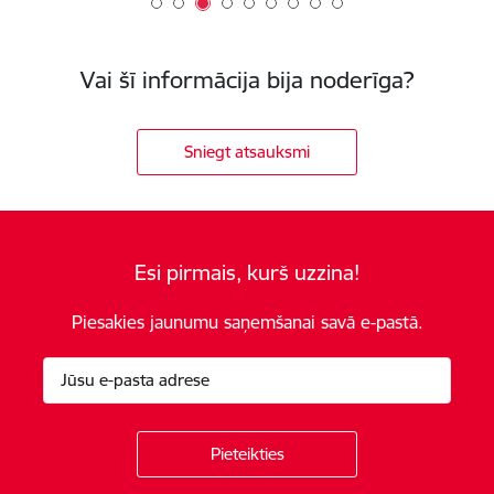
Vai šī informācija bija noderīga?
Sniegt atsauksmi
Esi pirmais, kurš uzzina!
Piesakies jaunumu saņemšanai savā e-pastā.