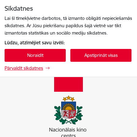
Pāriet uz lapas saturu
Sīkdatnes
Spied
lai meklētu
Enter
Lai šī tīmekļvietne darbotos, tā izmanto obligāti nepieciešamās
sīkdatnes. Ar Jūsu piekrišanu papildus šajā vietnē var tikt
izmantotas statistikas un sociālo mediju sīkdatnes.
Lūdzu, atzīmējiet savu izvēli:
Noraidīt
Apstiprināt visas
Pārvaldīt sīkdatnes
Nacionālais kino centrs