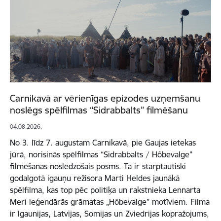
Carnikavā ar vērienīgas epizodes uzņemšanu
noslēgs spēlfilmas “Sidrabbalts” filmēšanu
04.08.2026.
No 3. līdz 7. augustam Carnikavā, pie Gaujas ietekas
jūrā, norisinās spēlfilmas “Sidrabbalts / Hõbevalge”
filmēšanas noslēdzošais posms. Tā ir starptautiski
godalgotā igauņu režisora Marti Heldes jaunākā
spēlfilma, kas top pēc politiķa un rakstnieka Lennarta
Meri leģendārās grāmatas „Hõbevalge” motīviem. Filma
ir Igaunijas, Latvijas, Somijas un Zviedrijas kopražojums,