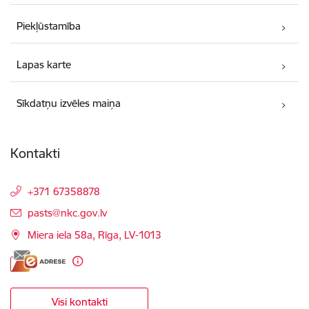
Piekļūstamība
Lapas karte
Sīkdatņu izvēles maiņa
Kontakti
+371 67358878
E-pasts:
pasts@nkc.gov.lv
Miera iela 58a, Rīga, LV-1013
Visi kontakti