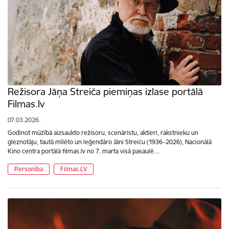
Režisora Jāņa Streiča piemiņas izlase portālā
Filmas.lv
07.03.2026.
Godinot mūžībā aizsaukto režisoru, scenāristu, aktieri, rakstnieku un
gleznotāju, tautā mīlēto un leģendāro Jāni Streiču (1936–2026), Nacionālā
Kino centra portālā filmas.lv no 7. marta visā pasaulē…
Personība
Filmas.LV