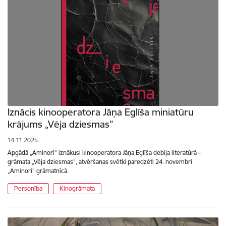
Iznācis kinooperatora Jāņa Eglīša miniatūru
krājums „Vēja dziesmas”
14.11.2025.
Apgādā „Aminori” iznākusi kinooperatora Jāņa Eglīša debija literatūrā –
grāmata „Vēja dziesmas”, atvēršanas svētki paredzēti 24. novembrī
„Aminori” grāmatnīcā.
Personība
Kinogrāmata