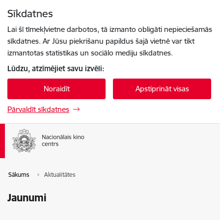
Pāriet uz lapas saturu
Sīkdatnes
Spied
lai meklētu
Enter
Lai šī tīmekļvietne darbotos, tā izmanto obligāti nepieciešamās
sīkdatnes. Ar Jūsu piekrišanu papildus šajā vietnē var tikt
izmantotas statistikas un sociālo mediju sīkdatnes.
Lūdzu, atzīmējiet savu izvēli:
Noraidīt
Apstiprināt visas
Pārvaldīt sīkdatnes
Sākums
Aktualitātes
Jaunumi