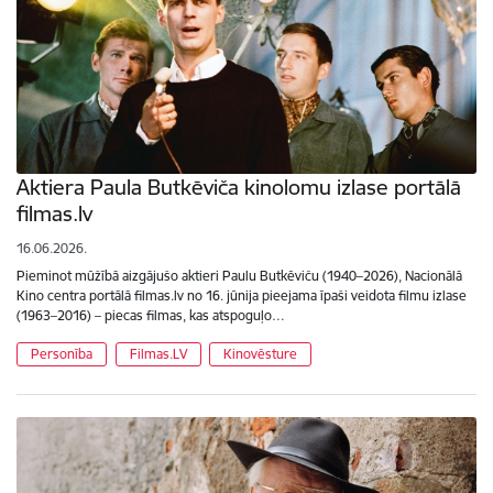
Aktiera Paula Butkēviča kinolomu izlase portālā
filmas.lv
16.06.2026.
Pieminot mūžībā aizgājušo aktieri Paulu Butkēviču (1940–2026), Nacionālā
Kino centra portālā filmas.lv no 16. jūnija pieejama īpaši veidota filmu izlase
(1963–2016) – piecas filmas, kas atspoguļo…
Personība
Filmas.LV
Kinovēsture