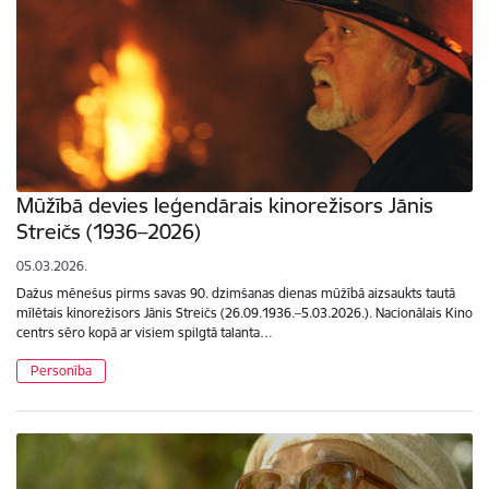
Mūžībā devies leģendārais kinorežisors Jānis
Streičs (1936–2026)
05.03.2026.
Dažus mēnešus pirms savas 90. dzimšanas dienas mūžībā aizsaukts tautā
mīlētais kinorežisors Jānis Streičs (26.09.1936.–5.03.2026.). Nacionālais Kino
centrs sēro kopā ar visiem spilgtā talanta…
Personība