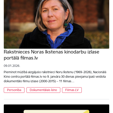
Rakstnieces Noras Ikstenas kinodarbu izlase
portālā filmas.lv
09.01.2026.
Pieminot mūžībā aizgājušo rakstnieci Noru Ikstenu (1969–2026), Nacionālā
Kino centra portālā filmas.lv no 9. janvāra 30 dienas pieejama īpaši veidota
dokumentālo filmu izlase (2000-2015) – 11 filmas…
Personība
Dokumentālais kino
Filmas.LV