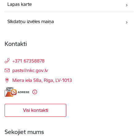
Lapas karte
Sīkdatņu izvēles maiņa
Kontakti
+371 67358878
E-pasts:
pasts@nkc.gov.lv
Miera iela 58a, Rīga, LV-1013
Visi kontakti
Sekojiet mums