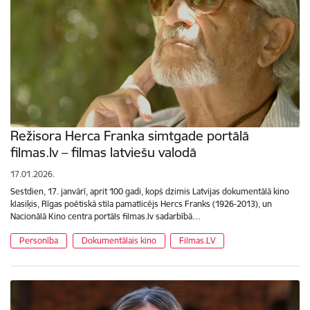
Režisora Herca Franka simtgade portālā
filmas.lv – filmas latviešu valodā
17.01.2026.
Sestdien, 17. janvārī, aprit 100 gadi, kopš dzimis Latvijas dokumentālā kino
klasiķis, Rīgas poētiskā stila pamatlicējs Hercs Franks (1926-2013), un
Nacionālā Kino centra portāls filmas.lv sadarbībā…
Personība
Dokumentālais kino
Filmas.LV