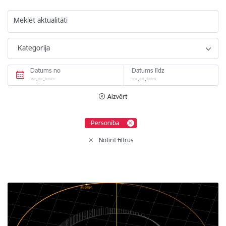
Meklēt aktualitāti
Kategorija
Datums no
Datums līdz
Aizvērt
Personība
Notīrīt filtrus