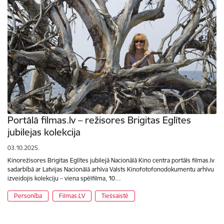
Portālā filmas.lv – režisores Brigitas Eglītes
jubilejas kolekcija
03.10.2025.
Kinorežisores Brigitas Eglītes jubilejā Nacionālā Kino centra portāls filmas.lv
sadarbībā ar Latvijas Nacionālā arhīva Valsts Kinofotofonodokumentu arhīvu
izveidojis kolekciju – viena spēlfilma, 10…
Personība
Filmas.LV
Tiešsaistē
Lapošana