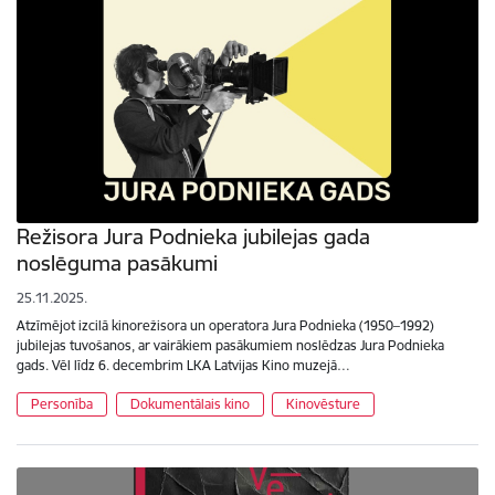
Režisora Jura Podnieka jubilejas gada
noslēguma pasākumi
25.11.2025.
Atzīmējot izcilā kinorežisora un operatora Jura Podnieka (1950–1992)
jubilejas tuvošanos, ar vairākiem pasākumiem noslēdzas Jura Podnieka
gads. Vēl līdz 6. decembrim LKA Latvijas Kino muzejā…
Personība
Dokumentālais kino
Kinovēsture