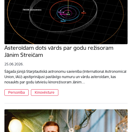
Asteroīdam dots vārds par godu režisoram
Jānim Streičam
25.06.2026.
Šāgada jūnijā Starptautiskā astronomu savienība (International Astronomical
Union, IAU) apstiprinājusi pastāvīgo numuru un vārdu asteroīdam, kas
nosaukts par godu latviešu kinorežisoram Jānim…
Personība
Kinovēsture