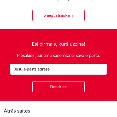
Sniegt atsauksmi
Esi pirmais, kurš uzzina!
Piesakies jaunumu saņemšanai savā e-pastā.
Kājene
Ātrās saites