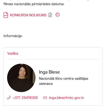
filmas nacionālās pirmizrādes datuma.
Lejupielādēt:
KONKURSA NOLIKUMS
Informācija:
Vadība
Inga Blese
Nacionālā Kino centra vadītājas
vietniece
+371 29418305
E-pasts:
inga.blese@nkc.gov.lv