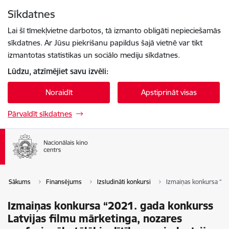
Pāriet uz lapas saturu
Sīkdatnes
Spied
lai meklētu
Enter
Lai šī tīmekļvietne darbotos, tā izmanto obligāti nepieciešamās
sīkdatnes. Ar Jūsu piekrišanu papildus šajā vietnē var tikt
izmantotas statistikas un sociālo mediju sīkdatnes.
Lūdzu, atzīmējiet savu izvēli:
Noraidīt
Apstiprināt visas
Pārvaldīt sīkdatnes
Sākums
Finansējums
Izsludināti konkursi
Izmaiņas konkursa “202
Izmaiņas konkursa “2021. gada konkurss
Latvijas filmu mārketinga, nozares