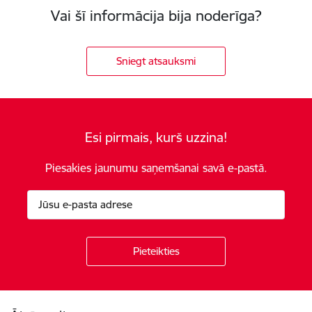
Vai šī informācija bija noderīga?
Sniegt atsauksmi
Esi pirmais, kurš uzzina!
Piesakies jaunumu saņemšanai savā e-pastā.
Kājene