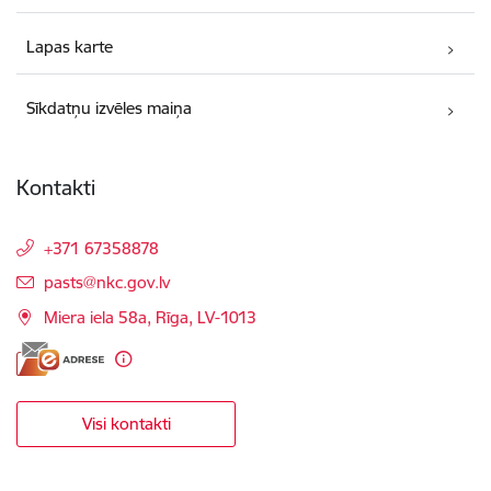
Lapas karte
Sīkdatņu izvēles maiņa
Kontakti
+371 67358878
E-pasts:
pasts@nkc.gov.lv
Miera iela 58a, Rīga, LV-1013
Visi kontakti