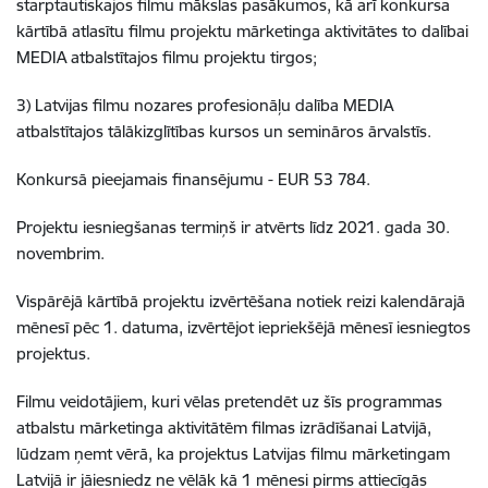
starptautiskajos filmu mākslas pasākumos, kā arī konkursa
kārtībā atlasītu filmu projektu mārketinga aktivitātes to dalībai
MEDIA atbalstītajos filmu projektu tirgos;
3) Latvijas filmu nozares profesionāļu dalība MEDIA
atbalstītajos tālākizglītības kursos un semināros ārvalstīs.
Konkursā pieejamais finansējumu - EUR 53 784.
Projektu iesniegšanas termiņš ir atvērts līdz 2021. gada 30.
novembrim.
Vispārējā kārtībā projektu izvērtēšana notiek reizi kalendārajā
mēnesī pēc 1. datuma, izvērtējot iepriekšējā mēnesī iesniegtos
projektus.
Filmu veidotājiem, kuri vēlas pretendēt uz šīs programmas
atbalstu mārketinga aktivitātēm filmas izrādīšanai Latvijā,
lūdzam ņemt vērā, ka projektus Latvijas filmu mārketingam
Latvijā ir jāiesniedz ne vēlāk kā 1 mēnesi pirms attiecīgās