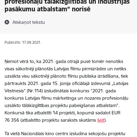
profesionāļu tālākizglītības un industrijas
pasākumu atbalstam” norisē
Atskaņot tekstu
Publicēts: 17.09.2021.
Ņemot vērā to, ka 2021. gada otrajā pusē tomēr nenotiks
visas sākotnēji plānotās Latvijas filmu pirmizrādes un netiks
uzsākta visu sākotnēji plānoto filmu publiska izrādīšana, tiek
pārtraukts 2021. gada 15. jūnija oficiālajā izdevumā „Latvijas
Vēstnesis” (Nr.114) izsludinātais konkurss “2021. gada
konkurss Latvijas filmu mārketinga un nozares profesionāļu
uzsākto tālākizglītības projektu pabeigšanas atbalstam”.
Konkursā tika atbalstīti 14 projekti, kopumā sadalot EUR
76 356 (atbalstīto projektu saraksts skatāms
šeit
).
Tā vietā Nacionālais kino centrs izsludina sekojošu projektu