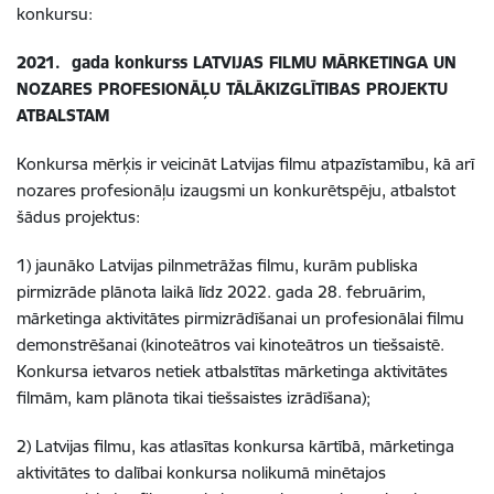
konkursu:
2021. gada konkurss LATVIJAS FILMU MĀRKETINGA UN
NOZARES PROFESIONĀĻU TĀLĀKIZGLĪTIBAS PROJEKTU
ATBALSTAM
Konkursa mērķis ir veicināt Latvijas filmu atpazīstamību, kā arī
nozares profesionāļu izaugsmi un konkurētspēju, atbalstot
šādus projektus:
1) jaunāko Latvijas pilnmetrāžas filmu, kurām publiska
pirmizrāde plānota laikā līdz 2022. gada 28. februārim,
mārketinga aktivitātes pirmizrādīšanai un profesionālai filmu
demonstrēšanai (kinoteātros vai kinoteātros un tiešsaistē.
Konkursa ietvaros netiek atbalstītas mārketinga aktivitātes
filmām, kam plānota tikai tiešsaistes izrādīšana);
2) Latvijas filmu, kas atlasītas konkursa kārtībā, mārketinga
aktivitātes to dalībai konkursa nolikumā minētajos