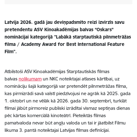
Latvija 2026. gadā jau deviņpadsmito reizi izvirzīs savu
pretendentu ASV Kinoakadēmijas balvas “Oskars”
nominācijai kategorijā "Labākā starptautiskā pilnmetrāžas
filma / Academy Award for Best International Feature
Film"
.
Atbilstoši ASV Kinoakadēmijas Starptautiskās filmas
balvas
nolikumam
un NKC noteiktajai atlases kārtībai, uz
nomināciju šajā kategorijā var pretendēt pilnmetrāžas filma,
kas pirmizrādi savā valstī piedzīvojusi ne agrāk kā 2025. gada
1. oktobrī un ne vēlāk kā 2026. gada 30. septembrī, turklāt
filmai jābūt pirmoreiz publiski izrādītai vismaz septiņas dienas
pēc kārtas komerciālā kinoteātrī. Pieteiktās filmas
pamatvaloda nevar būt angļu valoda un tai ir jāatbilst Filmu
likuma 3. pantā noteiktajai Latvijas filmas definīcijai.