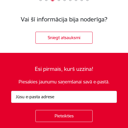
Vai šī informācija bija noderīga?
Sniegt atsauksmi
Esi pirmais, kurš uzzina!
Piesakies jaunumu saņemšanai savā e-pastā.