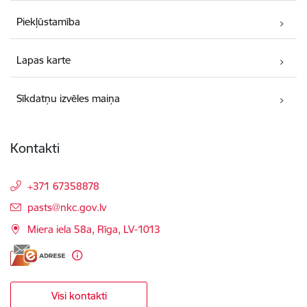
Piekļūstamība
Lapas karte
Sīkdatņu izvēles maiņa
Kontakti
+371 67358878
E-pasts:
pasts@nkc.gov.lv
Miera iela 58a, Rīga, LV-1013
Visi kontakti