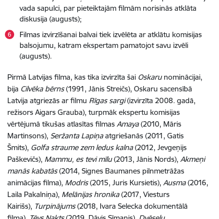
vada sapulci, par pieteiktajām filmām norisinās atklāta
diskusija (augusts);
Filmas izvirzīšanai balvai tiek izvēlēta ar atklātu komisijas
balsojumu, katram ekspertam pamatojot savu izvēli
(augusts).
Pirmā Latvijas filma, kas tika izvirzīta šai
Oskaru
nominācijai,
bija
Cilvēka bērns
(1991, Jānis Streičs), Oskaru sacensībā
Latvija atgriezās ar filmu
Rīgas sargi
(izvirzīta 2008. gadā,
režisors Aigars Grauba), turpmāk ekspertu komisijas
vērtējumā tikušas atlasītas filmas
Amaya
(2010, Māris
Martinsons),
Seržanta Lapiņa
atgriešanās (2011, Gatis
Šmits),
Golfa straume zem ledus kalna
(2012, Jevgeņijs
Paškevičs),
Mammu, es tevi mīlu
(2013, Jānis Nords),
Akmeņi
manās kabatās
(2014, Signes Baumanes pilnmetrāžas
animācijas filma),
Modris
(2015, Juris Kursietis),
Ausma
(2016,
Laila Pakalniņa),
Melānijas hronika
(2017, Viesturs
Kairišs),
Turpinājums
(2018, Ivara Selecka dokumentālā
filma),
Tēvs Nakts
(2019, Dāvis Sīmanis),
Dvēseļu