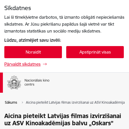
Pāriet uz lapas saturu
Sīkdatnes
Spied
lai meklētu
Enter
Lai šī tīmekļvietne darbotos, tā izmanto obligāti nepieciešamās
sīkdatnes. Ar Jūsu piekrišanu papildus šajā vietnē var tikt
izmantotas statistikas un sociālo mediju sīkdatnes.
Lūdzu, atzīmējiet savu izvēli:
Noraidīt
Apstiprināt visas
Pārvaldīt sīkdatnes
Sākums
Aicina pieteikt Latvijas filmas izvirzīšanai uz ASV Kinoakadēmijas 
Aicina pieteikt Latvijas filmas izvirzīšanai
uz ASV Kinoakadēmijas balvu „Oskars”