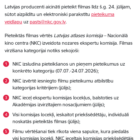
Latvijas producenti aicināti pieteikt filmas līdz š.g. 24. jūlijam,
sūtot aizpildītu un elektroniski parakstītu
pieteikuma
veidlapu
uz
pasts
@nkc.gov.lv
.
Pieteiktās filmas vērtēs
Latvijas atlases komisija
– Nacionālā
kino centra (NKC) izveidota nozares ekspertu komisija. Filmas
virzīšana kategorijai notiks sekojoši:
NKC izsludina pieteikšanos un pieņem pieteikumus uz
konkrēto kategoriju (07.07.-24.07.2026);
NKC izvērtē iesniegto filmu pieteikumu atbilstību
kategorijas kritērijiem (jūlijs);
NKC ieceļ ekspertu komisijas locekļus, balstoties uz
Akadēmijas izvirzītajiem nosacījumiem (jūlijs);
Visi komisijas locekļi, ieskaitot priekšsēdētāju, individuāli
noskatās pieteiktās filmas (jūlijs);
Filmu vērtēšanai tiek rīkota viena sapulce, kura piedalās
visi komisijas locekļi. NKC ieceltais komisijas priekšsēdētājs