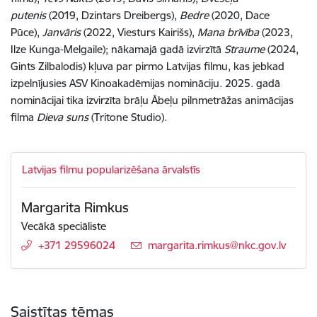
putenis
(2019, Dzintars Dreibergs),
Bedre
(2020, Dace
Pūce),
Janvāris
(2022, Viesturs Kairišs),
Mana brīvība
(2023,
Ilze Kunga-Melgaile); nākamajā gadā izvirzītā
Straume
(2024,
Gints Zilbalodis) kļuva par pirmo Latvijas filmu, kas jebkad
izpelnījusies ASV Kinoakadēmijas nomināciju. 2025. gadā
nominācijai tika izvirzīta brāļu Ābeļu pilnmetrāžas animācijas
filma
Dieva suns
(Tritone Studio).
Latvijas filmu popularizēšana ārvalstīs
Margarita Rimkus
Vecākā speciāliste
+371 29596024
E-pasts:
margarita.rimkus@nkc.gov.lv
Saistītas tēmas