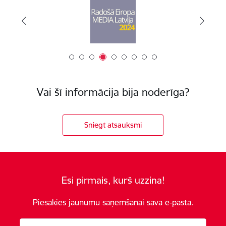
Vai šī informācija bija noderīga?
Sniegt atsauksmi
Esi pirmais, kurš uzzina!
Piesakies jaunumu saņemšanai savā e-pastā.