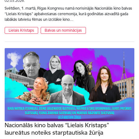
02.03.2026.
Svētdien, 1. martā, Rīgas Kongresu namā norisinājās Nacionālās kino balvas
“Lielais Kristaps” apbalvošanas ceremonija, kurā godinātas aizvadītā gada
labākās latviešu filmas un izcilākie kino…
Lielais Kristaps
Balvas un nominācijas
Nacionālās kino balvas “Lielais Kristaps”
laureātus noteiks starptautiska žūrija