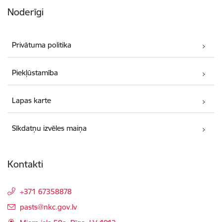
Noderīgi
Privātuma politika
Piekļūstamība
Lapas karte
Sīkdatņu izvēles maiņa
Kontakti
+371 67358878
E-pasts:
pasts@nkc.gov.lv