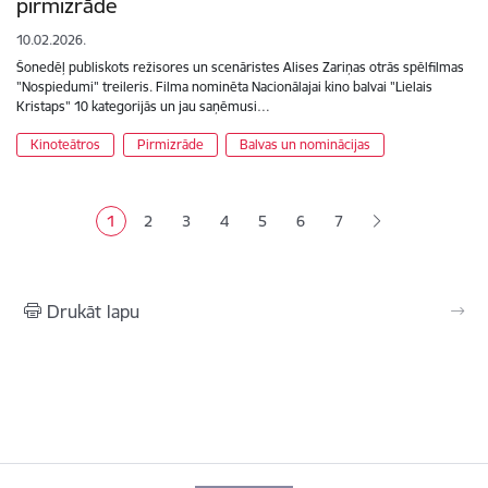
pirmizrāde
10.02.2026.
Šonedēļ publiskots režisores un scenāristes Alises Zariņas otrās spēlfilmas
"Nospiedumi" treileris. Filma nominēta Nacionālajai kino balvai "Lielais
Kristaps" 10 kategorijās un jau saņēmusi…
Kinoteātros
Pirmizrāde
Balvas un nominācijas
Lapošana
1
2
3
4
5
6
7
Pašreizējā lapa
Lapa
Lapa
Lapa
Lapa
Lapa
Drukāt lapu