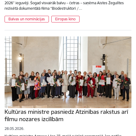
2026” ieguvēji. Šogad visvairāk balvu – četras – saņēma Aistes Žegulītes
režisētā dokumentālā filma “Biodestruktori /…
Balvas un nominācijas
Eiropas kino
Kultūras ministre pasniedz Atzinības rakstus arī
filmu nozares izcilībām
28.05.2026.