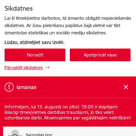
Pāriet uz lapas saturu
Sīkdatnes
Spied
lai meklētu
Enter
Lai šī tīmekļvietne darbotos, tā izmanto obligāti nepieciešamās
sīkdatnes. Ar Jūsu piekrišanu papildus šajā vietnē var tikt
izmantotas statistikas un sociālo mediju sīkdatnes.
Lūdzu, atzīmējiet savu izvēli:
Noraidīt
Apstiprināt visas
Pārvaldīt sīkdatnes
Izmaiņas
Informējam, ka 13. augustā no plkst. 19.00 ir iespējami
īslaicīgi tīmekļvietnes darbības traucējumi, jo tiks veikti
uzturēšanas darbi. Atvainojamies par sagādātajām neērtībām!