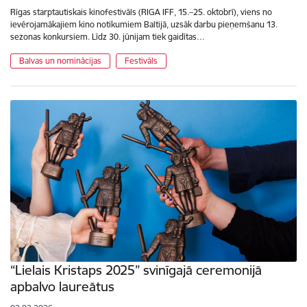
Rīgas starptautiskais kinofestivāls (RIGA IFF, 15.–25. oktobrī), viens no
ievērojamākajiem kino notikumiem Baltijā, uzsāk darbu pieņemšanu 13.
sezonas konkursiem. Līdz 30. jūnijam tiek gaidītas…
Balvas un nominācijas
Festivāls
“Lielais Kristaps 2025” svinīgajā ceremonijā
apbalvo laureātus