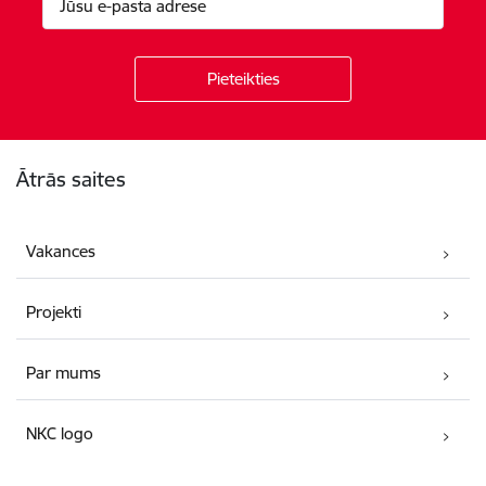
Kājene
Ātrās saites
Vakances
Projekti
Par mums
NKC logo