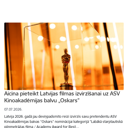
Aicina pieteikt Latvijas filmas izvirzīšanai uz ASV
Kinoakadēmijas balvu „Oskars”
07.07.2026.
Latvija 2026. gadā jau deviņpadsmito reizi izvirzīs savu pretendentu ASV
Kinoakadēmijas balvas “Oskars” nominācijai kategorijā "Labākā starptautiskā
pilnmetrāžas filma / Academy Award for Best…