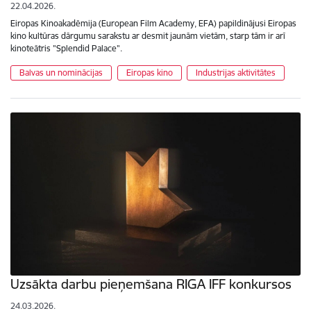
22.04.2026.
Eiropas Kinoakadēmija (European Film Academy, EFA) papildinājusi Eiropas
kino kultūras dārgumu sarakstu ar desmit jaunām vietām, starp tām ir arī
kinoteātris "Splendid Palace".
Balvas un nominācijas
Eiropas kino
Industrijas aktivitātes
Uzsākta darbu pieņemšana RIGA IFF konkursos
24.03.2026.