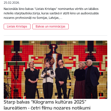
25.02.2026.
Nacionālās kino balvas “Lielais Kristaps” nominantus vērtēs un labākos
noteiks starptautiska žūrija, kuras sastāvā ir atzīti kino un audiovizuālās
nozares profesionāļi no Somijas, Latvijas,…
Lielais Kristaps
Balvas un nominācijas
Starp balvas “Kilograms kultūras 2025”
laureātiem - četri filmu nozares notikumi