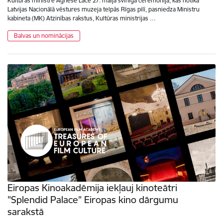
Kultūras ministre Agnese Lāce 27. maijā svinīgā ceremonijā, kas notika
Latvijas Nacionālā vēstures muzeja telpās Rīgas pilī, pasniedza Ministru
kabineta (MK) Atzinības rakstus, Kultūras ministrijas …
Balvas un nominācijas
Eiropas Kinoakadēmija iekļauj kinoteātri
"Splendid Palace" Eiropas kino dārgumu
sarakstā