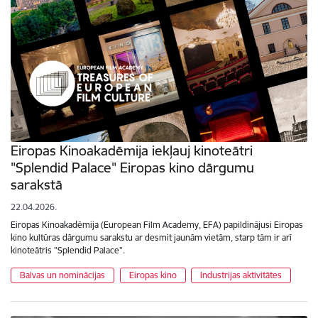
Eiropas Kinoakadēmija iekļauj kinoteātri
"Splendid Palace" Eiropas kino dārgumu
sarakstā
22.04.2026.
Eiropas Kinoakadēmija (European Film Academy, EFA) papildinājusi Eiropas
kino kultūras dārgumu sarakstu ar desmit jaunām vietām, starp tām ir arī
kinoteātris "Splendid Palace".
Balvas un nominācijas
Eiropas kino
Industrijas aktivitātes