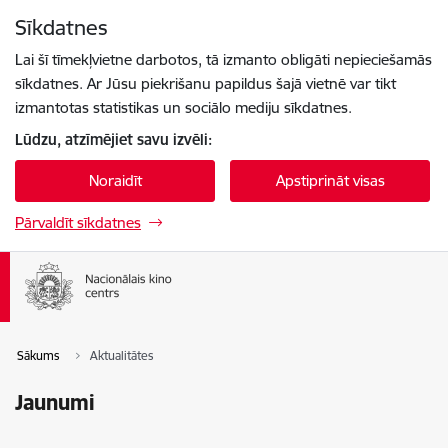
Pāriet uz lapas saturu
Sīkdatnes
Spied
lai meklētu
Enter
Lai šī tīmekļvietne darbotos, tā izmanto obligāti nepieciešamās
sīkdatnes. Ar Jūsu piekrišanu papildus šajā vietnē var tikt
izmantotas statistikas un sociālo mediju sīkdatnes.
Lūdzu, atzīmējiet savu izvēli:
Noraidīt
Apstiprināt visas
Pārvaldīt sīkdatnes
Sākums
Aktualitātes
Jaunumi