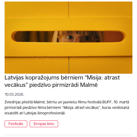
Latvijas kopražojums bērniem “Misija: atrast
vecākus” piedzīvo pirmizrādi Malmē
10.03.2026.
Zviedrijas pilsētā Malmē, bērnu un jauniešu filmu festivālā BUFF, 10. martā
pirmizrādi piedzīvo filma bērniem “Misija: atrast vecākus”, kuras veidošanā
iesaistīti arī Latvijas kinoprofesionāļi.
Festivāls
Eiropas kino