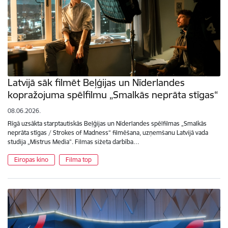
Latvijā sāk filmēt Beļģijas un Nīderlandes
kopražojuma spēlfilmu „Smalkās neprāta stīgas“
08.06.2026.
Rīgā uzsākta starptautiskās Beļģijas un Nīderlandes spēlfilmas „Smalkās
neprāta stīgas / Strokes of Madness“ filmēšana, uzņemšanu Latvijā vada
studija „Mistrus Media”. Filmas sižeta darbība…
Eiropas kino
Filma top