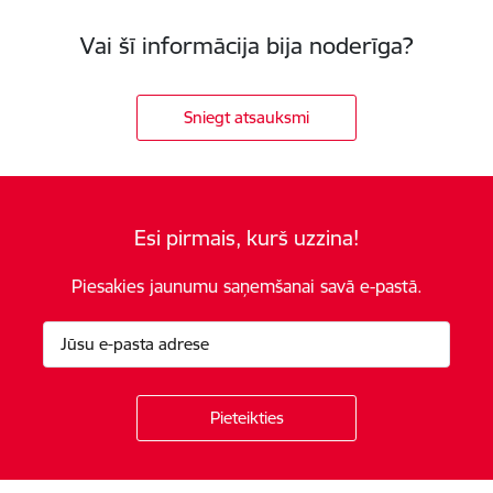
Vai šī informācija bija noderīga?
Sniegt atsauksmi
Esi pirmais, kurš uzzina!
Piesakies jaunumu saņemšanai savā e-pastā.
Kājene