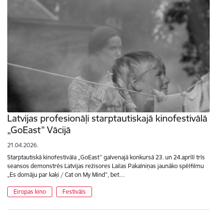
Latvijas profesionāļi starptautiskajā kinofestivālā
„GoEast” Vācijā
21.04.2026.
Starptautiskā kinofestivāla „GoEast” galvenajā konkursā 23. un 24.aprīlī trīs
seansos demonstrēs Latvijas režisores Lailas Pakalniņas jaunāko spēlfilmu
„Es domāju par kaķi / Cat on My Mind”, bet…
Eiropas kino
Festivāls