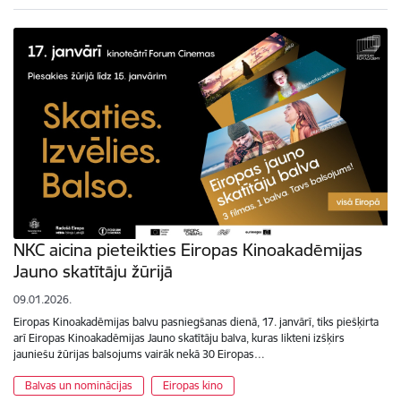
NKC aicina pieteikties Eiropas Kinoakadēmijas
Jauno skatītāju žūrijā
09.01.2026.
Eiropas Kinoakadēmijas balvu pasniegšanas dienā, 17. janvārī, tiks piešķirta
arī Eiropas Kinoakadēmijas Jauno skatītāju balva, kuras likteni izšķirs
jauniešu žūrijas balsojums vairāk nekā 30 Eiropas…
Balvas un nominācijas
Eiropas kino