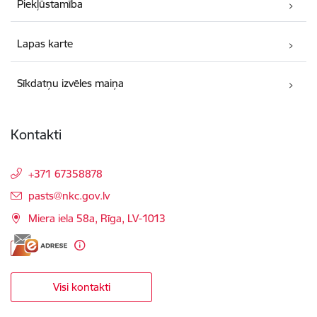
Piekļūstamība
Lapas karte
Sīkdatņu izvēles maiņa
Kontakti
+371 67358878
E-pasts:
pasts@nkc.gov.lv
Miera iela 58a, Rīga, LV-1013
Visi kontakti