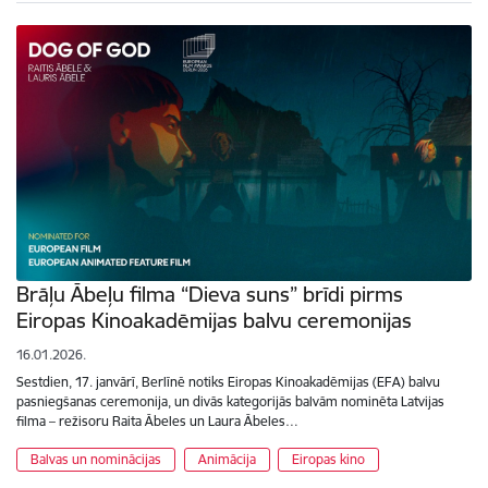
Brāļu Ābeļu filma “Dieva suns” brīdi pirms
Eiropas Kinoakadēmijas balvu ceremonijas
16.01.2026.
Sestdien, 17. janvārī, Berlīnē notiks Eiropas Kinoakadēmijas (EFA) balvu
pasniegšanas ceremonija, un divās kategorijās balvām nominēta Latvijas
filma – režisoru Raita Ābeles un Laura Ābeles…
Balvas un nominācijas
Animācija
Eiropas kino