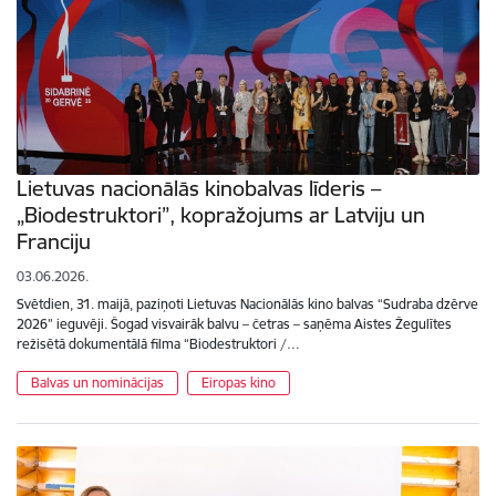
Lietuvas nacionālās kinobalvas līderis –
„Biodestruktori”, kopražojums ar Latviju un
Franciju
03.06.2026.
Svētdien, 31. maijā, paziņoti Lietuvas Nacionālās kino balvas “Sudraba dzērve
2026” ieguvēji. Šogad visvairāk balvu – četras – saņēma Aistes Žegulītes
režisētā dokumentālā filma “Biodestruktori /…
Balvas un nominācijas
Eiropas kino