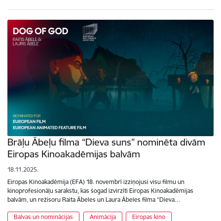
Brāļu Ābeļu filma “Dieva suns” nominēta divām
Eiropas Kinoakadēmijas balvām
18.11.2025.
Eiropas Kinoakadēmija (EFA) 18. novembrī izziņojusi visu filmu un
kinoprofesionāļu sarakstu, kas šogad izvirzīti Eiropas Kinoakadēmijas
balvām, un režisoru Raita Ābeles un Laura Ābeles filma “Dieva…
Balvas un nominācijas
Animācija
Eiropas kino