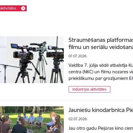
 aktivitātes
Straumēšanas platformas 
filmu un seriālu veidošan
07.07.2026.
Valdība 7. jūlija sēdē atbalstīja 
centra (NKC) un filmu nozares v
priekšlikumu par grozījumiem E
Industrijas aktivitātes
Jauniešu kinodarbnīca Pi
02.07.2026.
Jau otro gadu Piejūras kino ciemā