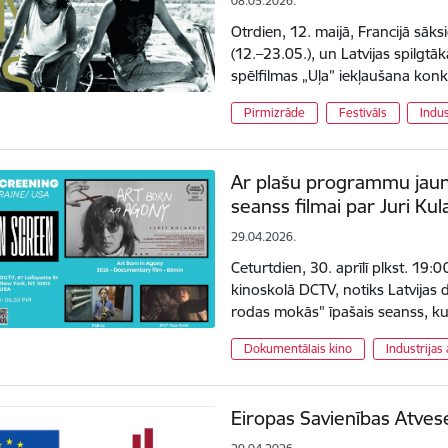
08.05.2026.
Otrdien, 12. maijā, Francijā sāk
(12.–23.05.), un Latvijas spilgtā
spēlfilmas „Uļa” iekļaušana kon
Pirmizrāde
Festivāls
Indus
Ar plašu programmu jaun
seanss filmai par Juri Ku
29.04.2026.
Ceturtdien, 30. aprīlī plkst. 19:
kinoskolā DCTV, notiks Latvijas
rodas mokās" īpašais seanss, ku
Dokumentālais kino
Industrijas 
Eiropas Savienības Atve