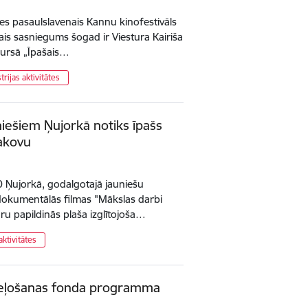
sies pasaulslavenais Kannu kinofestivāls
kais sasniegums šogad ir Viestura Kairiša
kursā „Īpašais…
trijas aktivitātes
iešiem Ņujorkā notiks īpašs
lakovu
00 Ņujorkā, godalgotajā jauniešu
 dokumentālās filmas "Mākslas darbi
ru papildinās plaša izglītojoša…
aktivitātes
seļošanas fonda programma