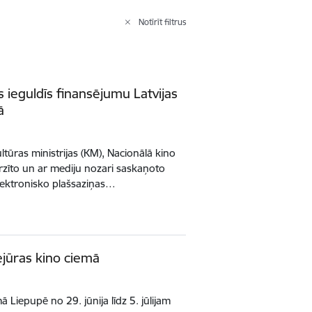
Notīrīt filtrus
ieguldīs finansējumu Latvijas
ā
Kultūras ministrijas (KM), Nacionālā kino
irzīto un ar mediju nozari saskaņoto
lektronisko plašsaziņas…
ejūras kino ciemā
 Liepupē no 29. jūnija līdz 5. jūlijam