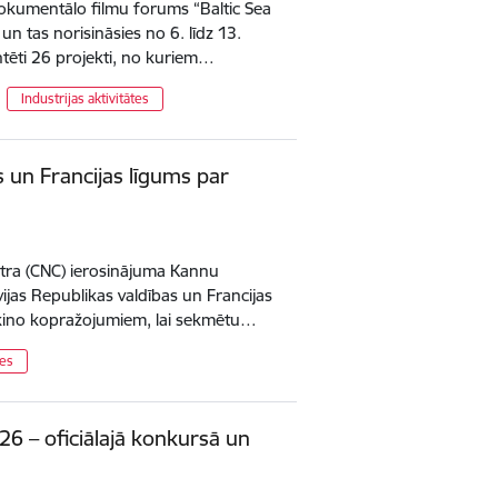
Dokumentālo filmu forums “Baltic Sea
un tas norisināsies no 6. līdz 13.
tēti 26 projekti, no kuriem…
Industrijas aktivitātes
s un Francijas līgums par
ntra (CNC) ierosinājuma Kannu
tvijas Republikas valdības un Francijas
 kino kopražojumiem, lai sekmētu…
tes
026 – oficiālajā konkursā un