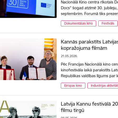
Nacionālā Kino centra rīkotais 
Docs” šogad atzīmē 30. jubileju, 
septembrim. Forumā tiks prezen
Dokumentālais kino
Festivāls
Kannās parakstīts Latvija
kopražojuma filmām
21.05.2026.
Pēc Francijas Nacionālā kino ce
kinofestivāla laikā parakstīts La
Republikas valdības līgums par
Eiropas kino
Industrijas aktivitā
Latvija Kannu festivālā 2
filmu tirgū