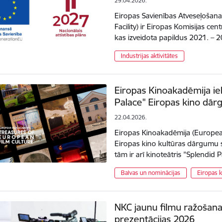
29.04.2026.
Eiropas Savienības Atveseļošana
Facility) ir Eiropas Komisijas ce
kas izveidota papildus 2021. –
Industrijas aktivitātes
Eiropas Kinoakadēmija iek
Palace" Eiropas kino dā
22.04.2026.
Eiropas Kinoakadēmija (European
Eiropas kino kultūras dārgumu 
tām ir arī kinoteātris "Splendid P
Balvas un nominācijas
Eiropas k
NKC jaunu filmu ražošan
prezentācijas 2026