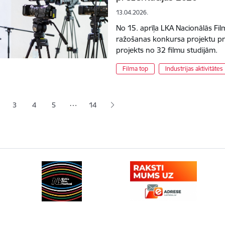
13.04.2026.
No 15. aprīļa LKA Nacionālās Fil
ražošanas konkursa projektu pre
projekts no 32 filmu studijām.
Filma top
Industrijas aktivitātes
ana
…
3
4
5
14
jā lapa
pa
Lapa
Lapa
Lapa