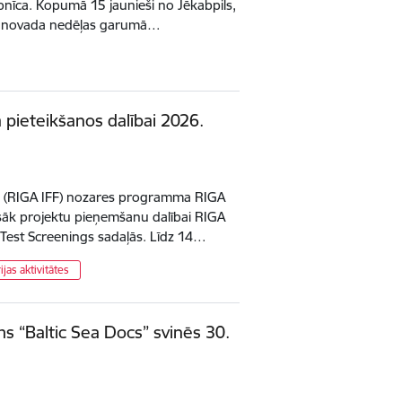
bnīca. Kopumā 15 jaunieši no Jēkabpils,
žu novada nedēļas garumā…
 pieteikšanos dalībai 2026.
la (RIGA IFF) nozares programma RIGA
sāk projektu pieņemšanu dalībai RIGA
st Screenings sadaļās. Līdz 14…
ijas aktivitātes
 “Baltic Sea Docs” svinēs 30.