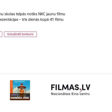
mu skolas telpās notiks NKC jaunu filmu
zentācijas – trīs dienās kopā 41 filmu
Izsludināti konkursi