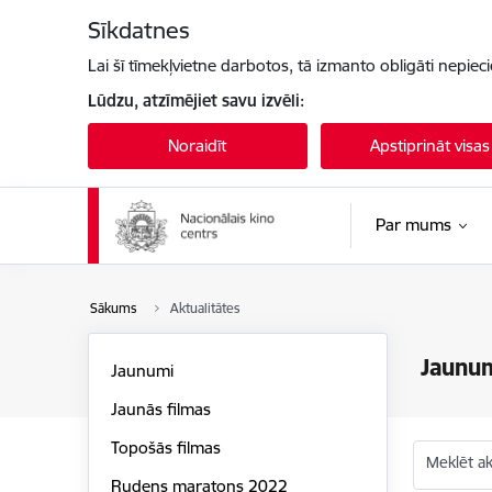
Pāriet uz lapas saturu
Sīkdatnes
Lai šī tīmekļvietne darbotos, tā izmanto obligāti nepiec
Lūdzu, atzīmējiet savu izvēli:
Noraidīt
Apstiprināt visas
Par mums
Sākums
Aktualitātes
Jaunu
Jaunumi
Jaunās filmas
Topošās filmas
Meklēt akt
Rudens maratons 2022