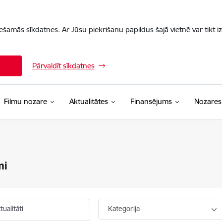
iešamās sīkdatnes. Ar Jūsu piekrišanu papildus šajā vietnē var tikt i
Pārvaldīt sīkdatnes
Filmu nozare
Aktualitātes
Finansējums
Nozares
mi
ualitāti
Kategorija