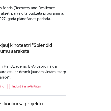
s fonds (Recovery and Resilience
ntralizēti pārvaldīta budžeta programma,
 2027. gada plānošanas perioda…
ļauj kinoteātri "Splendid
rgumu sarakstā
 Film Academy, EFA) papildinājusi
sarakstu ar desmit jaunām vietām, starp
alace".
ino
Industrijas aktivitātes
as konkursa projektu