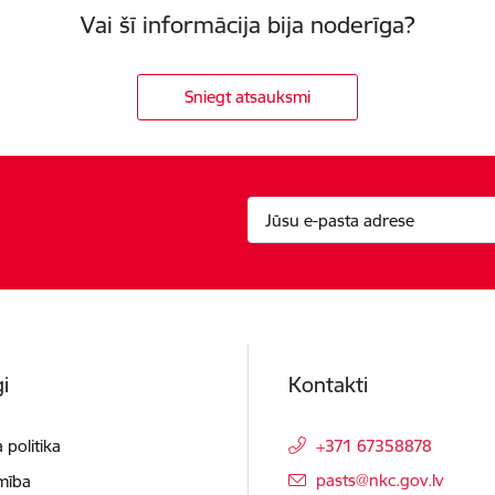
Vai šī informācija bija noderīga?
Sniegt atsauksmi
i
Kontakti
 politika
+371 67358878
E-pasts:
pasts@nkc.gov.lv
mība