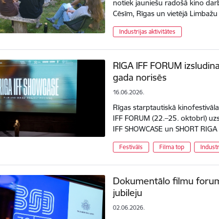
notiek jauniešu radošā kino dar
Cēsīm, Rīgas un vietējā Limba
Industrijas aktivitātes
RIGA IFF FORUM izsludina
gada norisēs
16.06.2026.
Rīgas starptautiskā kinofestivā
IFF FORUM (22.–25. oktobrī) uz
IFF SHOWCASE un SHORT RIGA Te
Festivāls
Filma top
Industr
Dokumentālo filmu forums
jubileju
02.06.2026.