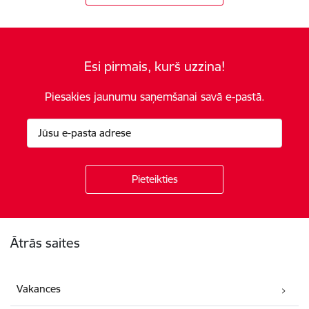
Esi pirmais, kurš uzzina!
Piesakies jaunumu saņemšanai savā e-pastā.
Kājene
Ātrās saites
Vakances