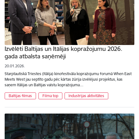
Izvēlēti Baltijas un Itālijas kopražojumu 2026.
gada atbalsta saņēmēji
20.01.2026.
Starptautiskā Triestes (Itālija) kinofestivāla kopražojumu forumā When East
Meets West jau septīto gadu pēc kārtas žūrija izvēlējusi projektus, kas
saņem Itālijas un Baltijas valstu kopražojuma…
Baltijas filmas
Filma top
Industrijas aktivitātes