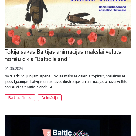
Tokijā sākas Baltijas animācijas mākslai veltīts
norišu cikls “Baltic Island”
01.06.2026.
No 1. līdz 14. jūnijam Japānā, Tokijas mākslas galerijā “Spiral”, norisināsies
īpašs Igaunijas, Latvijas un Lietuvas ilustrācijas un animācijas ainavai veltīts
norišu cikls “Baltic Island”. Šī…
Baltijas filmas
Animācija