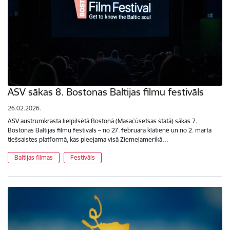
ASV sākas 8. Bostonas Baltijas filmu festivāls
26.02.2026.
ASV austrumkrasta lielpilsētā Bostonā (Masačūsetsas štatā) sākas 7.
Bostonas Baltijas filmu festivāls – no 27. februāra klātienē un no 2. marta
tiešsaistes platformā, kas pieejama visā Ziemeļamerikā…
Baltijas filmas
Festivāls