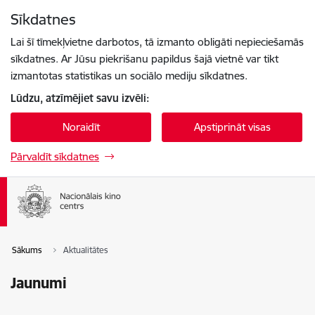
Pāriet uz lapas saturu
Sīkdatnes
Spied
lai meklētu
Enter
Lai šī tīmekļvietne darbotos, tā izmanto obligāti nepieciešamās
sīkdatnes. Ar Jūsu piekrišanu papildus šajā vietnē var tikt
izmantotas statistikas un sociālo mediju sīkdatnes.
Lūdzu, atzīmējiet savu izvēli:
Noraidīt
Apstiprināt visas
Pārvaldīt sīkdatnes
Sākums
Aktualitātes
Jaunumi