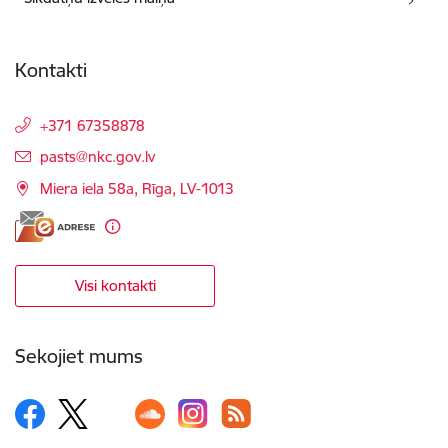
Kontakti
+371 67358878
E-pasts:
pasts@nkc.gov.lv
Miera iela 58a, Rīga, LV-1013
Visi kontakti
Sekojiet mums