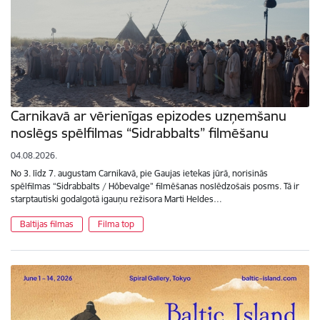
Carnikavā ar vērienīgas epizodes uzņemšanu
noslēgs spēlfilmas “Sidrabbalts” filmēšanu
04.08.2026.
No 3. līdz 7. augustam Carnikavā, pie Gaujas ietekas jūrā, norisinās
spēlfilmas “Sidrabbalts / Hõbevalge” filmēšanas noslēdzošais posms. Tā ir
starptautiski godalgotā igauņu režisora Marti Heldes…
Baltijas filmas
Filma top