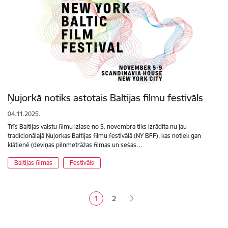
Ņujorkā notiks astotais Baltijas filmu festivāls
04.11.2025.
Trīs Baltijas valstu filmu izlase no 5. novembra tiks izrādīta nu jau
tradicionālajā Ņujorkas Baltijas filmu festivālā (NY BFF), kas notiek gan
klātienē (deviņas pilnmetrāžas filmas un sešas…
Baltijas filmas
Festivāls
Lapošana
1
2
Pašreizējā lapa
Lapa