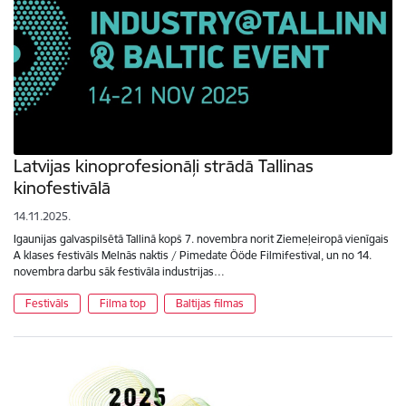
Latvijas kinoprofesionāļi strādā Tallinas
kinofestivālā
14.11.2025.
Igaunijas galvaspilsētā Tallinā kopš 7. novembra norit Ziemeļeiropā vienīgais
A klases festivāls Melnās naktis / Pimedate Ööde Filmifestival, un no 14.
novembra darbu sāk festivāla industrijas…
Festivāls
Filma top
Baltijas filmas