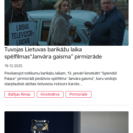
Tuvojas Lietuvas barikāžu laika
spēlfilmas“Janvāra gaisma” pirmizrāde
19.12.2025.
Pieskaņojot notikumu barikāžu laikam, 13. janvārī kinoteātrī “Splendid
Palace” pirmizrādi piedzīvos spēlfilma “Janvāra gaisma”, kuru veidojis
starptautiski atzītais lietuviešu režisors Karolis…
Baltijas filmas
Kinoteātros
Pirmizrāde