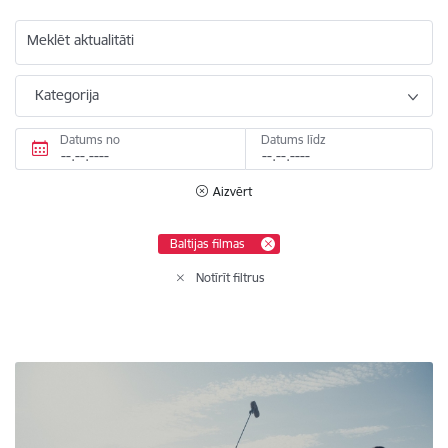
Meklēt aktualitāti
Kategorija
Datums no
Datums līdz
Aizvērt
Baltijas filmas
Notīrīt filtrus