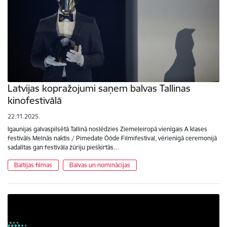
Latvijas kopražojumi saņem balvas Tallinas
kinofestivālā
22.11.2025.
Igaunijas galvaspilsētā Tallinā noslēdzies Ziemeļeiropā vienīgais A klases
festivāls Melnās naktis / Pimedate Ööde Filmifestival, vērienīgā ceremonijā
sadalītas gan festivāla žūriju piešķirtās…
Baltijas filmas
Balvas un nominācijas