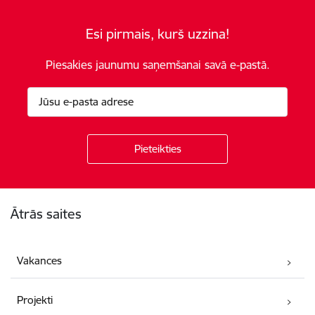
Esi pirmais, kurš uzzina!
Piesakies jaunumu saņemšanai savā e-pastā.
Kājene
Ātrās saites
Vakances
Projekti