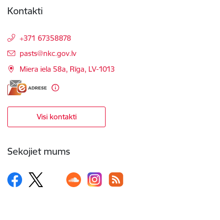
Kontakti
+371 67358878
E-pasts:
pasts@nkc.gov.lv
Miera iela 58a, Rīga, LV-1013
Visi kontakti
Sekojiet mums