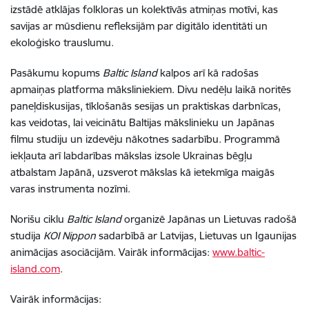
izstādē atklājas folkloras un kolektīvās atmiņas motīvi, kas
savijas ar mūsdienu refleksijām par digitālo identitāti un
ekoloģisko trauslumu.
Pasākumu kopums
Baltic Island
kalpos arī kā radošas
apmaiņas platforma māksliniekiem. Divu nedēļu laikā noritēs
paneļdiskusijas, tīklošanās sesijas un praktiskas darbnīcas,
kas veidotas, lai veicinātu Baltijas mākslinieku un Japānas
filmu studiju un izdevēju nākotnes sadarbību. Programmā
iekļauta arī labdarības mākslas izsole Ukrainas bēgļu
atbalstam Japānā, uzsverot mākslas kā ietekmīga maigās
varas instrumenta nozīmi.
Norišu ciklu
Baltic Island
organizē Japānas un Lietuvas radošā
studija
KOI Nippon
sadarbībā ar Latvijas, Lietuvas un Igaunijas
animācijas asociācijām. Vairāk informācijas:
www.baltic-
island.com
.
Vairāk informācijas: