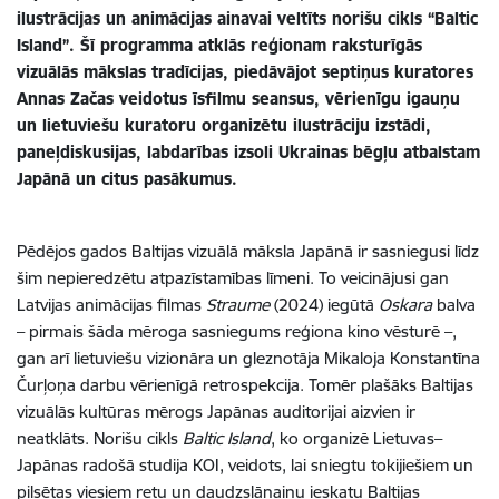
ilustrācijas un animācijas ainavai veltīts norišu cikls “Baltic
Island”. Šī programma atklās reģionam raksturīgās
vizuālās mākslas tradīcijas, piedāvājot septiņus kuratores
Annas Začas veidotus īsfilmu seansus, vērienīgu igauņu
un lietuviešu kuratoru organizētu ilustrāciju izstādi,
paneļdiskusijas, labdarības izsoli Ukrainas bēgļu atbalstam
Japānā un citus pasākumus.
Pēdējos gados Baltijas vizuālā māksla Japānā ir sasniegusi līdz
šim nepieredzētu atpazīstamības līmeni. To veicinājusi gan
Latvijas animācijas filmas
Straume
(2024) iegūtā
Oskara
balva
– pirmais šāda mēroga sasniegums reģiona kino vēsturē –,
gan arī lietuviešu vizionāra un gleznotāja Mikaloja Konstantīna
Čurļoņa darbu vērienīgā retrospekcija. Tomēr plašāks Baltijas
vizuālās kultūras mērogs Japānas auditorijai aizvien ir
neatklāts. Norišu cikls
Baltic Island
, ko organizē Lietuvas–
Japānas radošā studija KOI, veidots, lai sniegtu tokijiešiem un
pilsētas viesiem retu un daudzslāņainu ieskatu Baltijas