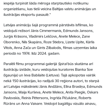
iespēja turpināt šāda mēroga starptautisko notikumu
organizēšanu, kas tieši veicina Baltijas valstu animācijas un
ilustrācījas eksportu pasaulē."
Latvijas animāciju šajā programmā pārstāvēs īsfilmas, ko
veidojuši režisori Jānis Cimmermanis, Edmunds Jansons,
Jurģis Krāsons, Vladimirs Leščovs, Anete Melece, Zane
Oborenko, Nils Skapāns, Roze Stiebra, Lizete Upīte, Kārlis
Vītols, Anna Zača un Gints Zilbalodis, filmas uzņemtas laika
periodā no 1974. līdz 2024. gadam.
Paralēli filmu programmai galerijā
Spiral
būs skatāma arī
ilustrāciju izstāde, kuru veidojušas kuratores Bianka Soe
(Igaunija) un Ieva Babilaite (Lietuva). Tajā apkopotas vairāk
nekā 150 ilustrācijas, ko radījuši 30 reģiona autori, to starpā
arī Latvijas mākslinieki Jānis Andžāns, Elīna Brasliņa, Edmunds
Jansons, Maija Kurševa, Anete Melece, Anita Paegle, Oskars
Pavlovskis, Reinis Pētersons, Ingrīda Pičukāne, Roberts
Rūrāns un Anna Vaivare. Veidojot bagātīgu vizuālo ainavu,