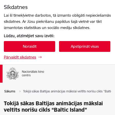
Pāriet uz lapas saturu
Sīkdatnes
Spied
lai meklētu
Enter
Lai šī tīmekļvietne darbotos, tā izmanto obligāti nepieciešamās
sīkdatnes. Ar Jūsu piekrišanu papildus šajā vietnē var tikt
izmantotas statistikas un sociālo mediju sīkdatnes.
Lūdzu, atzīmējiet savu izvēli:
Noraidīt
Apstiprināt visas
Pārvaldīt sīkdatnes
Sākums
Tokijā sākas Baltijas animācijas mākslai veltīts norišu cikls “Baltic I
Tokijā sākas Baltijas animācijas mākslai
veltīts norišu cikls “Baltic Island”