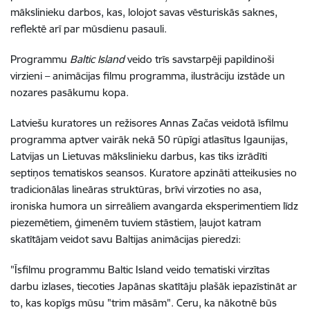
mākslinieku darbos, kas, lolojot savas vēsturiskās saknes,
reflektē arī par mūsdienu pasauli.
Programmu
Baltic Island
veido trīs savstarpēji papildinoši
virzieni – animācijas filmu programma, ilustrāciju izstāde un
nozares pasākumu kopa.
Latviešu kuratores un režisores Annas Začas veidotā īsfilmu
programma aptver vairāk nekā 50 rūpīgi atlasītus Igaunijas,
Latvijas un Lietuvas mākslinieku darbus, kas tiks izrādīti
septiņos tematiskos seansos. Kuratore apzināti atteikusies no
tradicionālas lineāras struktūras, brīvi virzoties no asa,
ironiska humora un sirreāliem avangarda eksperimentiem līdz
piezemētiem, ģimenēm tuviem stāstiem, ļaujot katram
skatītājam veidot savu Baltijas animācijas pieredzi:
"Īsfilmu programmu Baltic Island veido tematiski virzītas
darbu izlases, tiecoties Japānas skatītāju plašāk iepazīstināt ar
to, kas kopīgs mūsu "trim māsām". Ceru, ka nākotnē būs