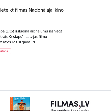
ieteikt filmas Nacionālajai kino
ība (LKS) izsludina aicinājumu iesniegt
elais Kristaps". Latvijas filmu
teikties līdz šī gada 31…
ristaps