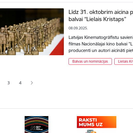
Līdz 31. oktobrim aicina p
balvai “Lielais Kristaps”
08.09.2025.
Latvijas Kinematogrāfistu savien
filmas Nacionālajai kino balvai "Li
producenti un autori aicināti pie
Balvas un nominācijas
Lielais K
ana
3
4
jā lapa
pa
Lapa
Lapa