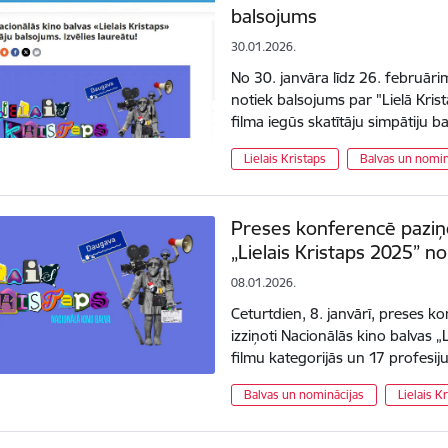
balsojums
30.01.2026.
No 30. janvāra līdz 26. februāri
notiek balsojums par "Lielā Kris
filma iegūs skatītāju simpātiju 
Lielais Kristaps
Balvas un nomin
Preses konferencē paziņo
„Lielais Kristaps 2025” n
08.01.2026.
Ceturtdien, 8. janvārī, preses 
izziņoti Nacionālās kino balvas 
filmu kategorijās un 17 profesij
Balvas un nominācijas
Lielais K