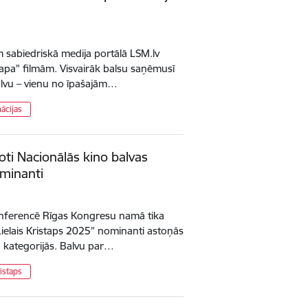
m sabiedriskā medija portālā LSM.lv
tapa" filmām. Visvairāk balsu saņēmusī
balvu – vienu no īpašajām…
ācijas
ti Nacionālās kino balvas
ominanti
konferencē Rīgas Kongresu namā tika
„Lielais Kristaps 2025” nominanti astoņās
u kategorijās. Balvu par…
ristaps