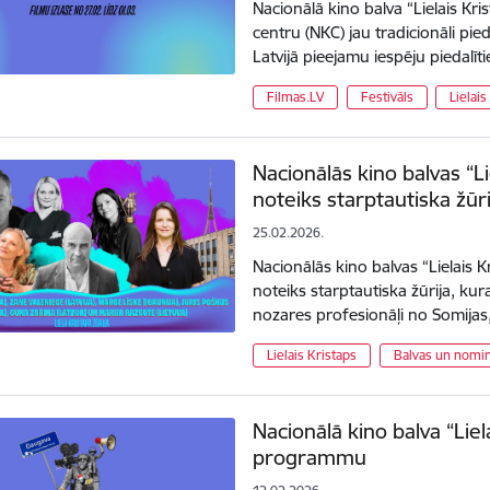
Nacionālā kino balva “Lielais Kr
centru (NKC) jau tradicionāli piedā
Latvijā pieejamu iespēju piedalīt
Filmas.LV
Festivāls
Lielais
Nacionālās kino balvas “Li
noteiks starptautiska žūri
25.02.2026.
Nacionālās kino balvas “Lielais 
noteiks starptautiska žūrija, kura
nozares profesionāļi no Somijas,
Lielais Kristaps
Balvas un nomin
Nacionālā kino balva “Liel
programmu