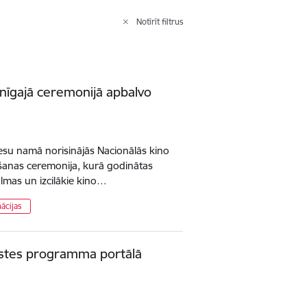
Notīrīt filtrus
vinīgajā ceremonijā apbalvo
esu namā norisinājās Nacionālās kino
ošanas ceremonija, kurā godinātas
ilmas un izcilākie kino…
ācijas
saistes programma portālā