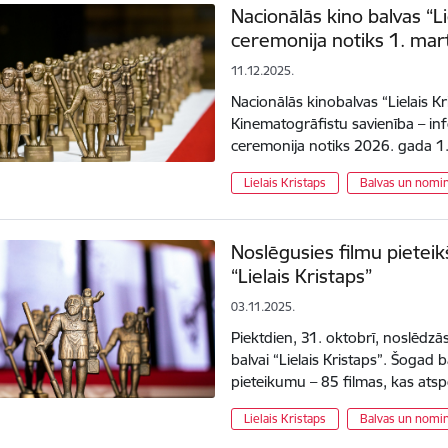
Nacionālās kino balvas “L
ceremonija notiks 1. mar
11.12.2025.
Nacionālās kinobalvas “Lielais Kri
Kinematogrāfistu savienība – in
ceremonija notiks 2026. gada 1
Lielais Kristaps
Balvas un nomin
Noslēgusies filmu pieteik
“Lielais Kristaps”
03.11.2025.
Piektdien, 31. oktobrī, noslēdzās
balvai “Lielais Kristaps”. Šogad b
pieteikumu – 85 filmas, kas ats
Lielais Kristaps
Balvas un nomin