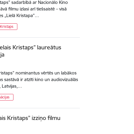
istaps” sadarbībā ar Nacionālo Kino
vā filmu izlasi arī tiešsaistē – visā
ies „Lielā Kristapa”…
 Kristaps
elais Kristaps” laureātus
ja
Kristaps” nominantus vērtēs un labākos
s sastāvā ir atzīti kino un audiovizuālās
 Latvijas,…
ācijas
ais Kristaps” izziņo filmu