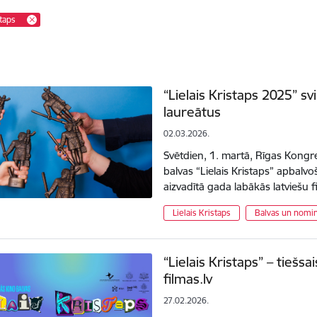
staps
“Lielais Kristaps 2025” s
laureātus
02.03.2026.
Svētdien, 1. martā, Rīgas Kongr
balvas “Lielais Kristaps” apbalv
aizvadītā gada labākās latviešu f
Lielais Kristaps
Balvas un nomin
“Lielais Kristaps” – tieš
filmas.lv
27.02.2026.