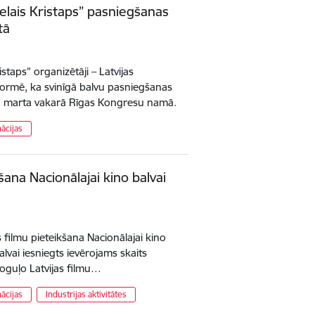
ielais Kristaps” pasniegšanas
tā
staps” organizētāji – Latvijas
formē, ka svinīgā balvu pasniegšanas
. marta vakarā Rīgas Kongresu namā.
ācijas
šana Nacionālajai kino balvai
 filmu pieteikšana Nacionālajai kino
alvai iesniegts ievērojams skaits
poguļo Latvijas filmu…
ācijas
Industrijas aktivitātes