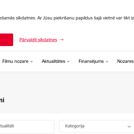
iešamās sīkdatnes. Ar Jūsu piekrišanu papildus šajā vietnē var tikt i
Pārvaldīt sīkdatnes
Filmu nozare
Aktualitātes
Finansējums
Nozares
mi
ualitāti
Kategorija