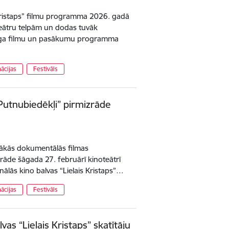
 Kristaps” filmu programma 2026. gadā
oteātru telpām un dodas tuvāk
idīga filmu un pasākumu programma
ācijas
Festivāls
“Putnubiedēkļi” pirmizrāde
nākās dokumentālās filmas
rāde šāgada 27. februārī kinoteātrī
nālās kino balvas “Lielais Kristaps”…
ācijas
Festivāls
vas “Lielais Kristaps” skatītāju