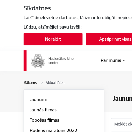
Pāriet uz lapas saturu
Sīkdatnes
Lai šī tīmekļvietne darbotos, tā izmanto obligāti nepiec
Lūdzu, atzīmējiet savu izvēli:
Noraidīt
Apstiprināt visas
Par mums
Sākums
Aktualitātes
Jaunu
Jaunumi
Jaunās filmas
Topošās filmas
Meklēt akt
Rudens maratons 2022