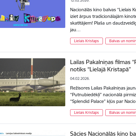
12.02.2026.
Nacionālās kino balvas “Lielais
iziet ārpus tradicionālajām kin
skatītājiem! Plaša un daudzve
jau…
Lielais Kristaps
Balvas un nomin
Lailas Pakalniņas filmas 
notiks “Lielajā Kristapā”
04.02.2026.
Režisores Lailas Pakalniņas jau
“Putnubiedēkļi” nacionālā pirmiz
“Splendid Palace” kļūs par Nacio
Lielais Kristaps
Balvas un nomin
Sācies Nacionālās kino bal