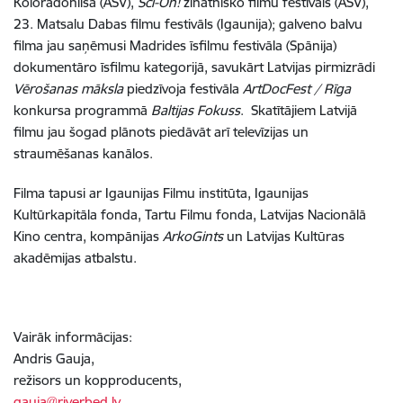
Koloradohilsā (ASV),
Sci-On!
zinātnisko filmu festivāls (ASV),
23. Matsalu Dabas filmu festivāls (Igaunija); galveno balvu
filma jau saņēmusi Madrides īsfilmu festivāla (Spānija)
dokumentāro īsfilmu kategorijā, savukārt Latvijas pirmizrādi
Vērošanas māksla
piedzīvoja festivāla
ArtDocFest / Rīga
konkursa programmā
Baltijas Fokuss
.
Skatītājiem Latvijā
filmu jau šogad plānots piedāvāt arī televīzijas un
straumēšanas kanālos.
Filma tapusi ar Igaunijas Filmu institūta, Igaunijas
Kultūrkapitāla fonda, Tartu Filmu fonda, Latvijas Nacionālā
Kino centra, kompānijas
ArkoGints
un Latvijas Kultūras
akadēmijas atbalstu.
Vairāk informācijas:
Andris Gauja,
režisors un kopproducents,
gauja@riverbed.lv