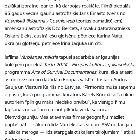
dziļākai izpratnei par to, kā darbojas realitāte. Filmā piedalās
95 gadus vecais igauņu astrofiziķis Jāns Einasto (viens no
Kosmiskā tīklojuma /
C
osmic web
teorijas pamatlicējiem),
amerikāņu astrofiziķis Džo Bērčets, slovāku datorzinātnieks
Oskars Eleks, austrāliešu gļotsēņu pētniece Karīna Naita,
ukraiņu gļotsēņu pētniece Irina Jacjuka un citi.
Īsfilma
Vērošanas māksla
tapusi sadarbībā ar Igaunijas
kolēģiem projektā
Tartu 2024
– Eiropas kultūras galvaspilsēta
,
programmā
Arts of Survival Documentaries
, kurai tika atlasīti
astoņi režisori no dažādām Eiropas valstīm, tostarp Andris
Gauja un Viesturs Kairišs no Latvijas. “Pirmoreiz mūžā saņēmu
e-pastu, kurā programmas kurators Kārels Kūrmā solīja filmu
autoriem “pilnīgu māksliniecisko brīvību”, kā vienīgo filmu
tapšanas nosacījumu minot jelkāda veida saikni ar
Dienvidigauniju. Mēs atļāvāmies filmas ģeogrāfiju mazliet
paplašināt — sākumā līdz Ņūmeksikas štatam ASV un tad jau
plašākā mērogā — līdz starpgalaktiskajiem tīklojumiem,” atklāj
Andris Gauja.