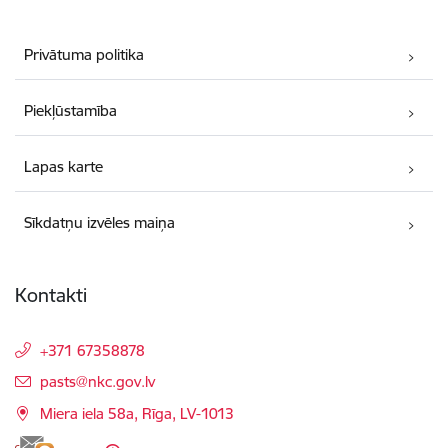
Privātuma politika
Piekļūstamība
Lapas karte
Sīkdatņu izvēles maiņa
Kontakti
+371 67358878
E-pasts:
pasts@nkc.gov.lv
Miera iela 58a, Rīga, LV-1013