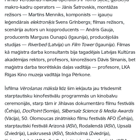
makro-kadru operators — Jānis Šatrovskis, montāžas
režisors — Martins Menniks, komponists — igauņu
leģendārais
elektroniķis
Svens Grīnbergs; filmas režisors,
scenārija autors un kopproducents — Andris Gauja,
producents Marguss Ounapū (Igaunija), producējošās
studijas —
Riverbed
(Latvija) un
Film Tower
(Igaunija). Filmas
kā maģistra darba konsultants bija tagadējais Latvijas Kultūras
akadēmijas rektors, profesors, kinorežisors Dāvis Sīmanis, bet
maģistra darba teorētiskās daļas vadītāja — profesore, LKA
Rīgas Kino muzeja vadītāja Inga Pērkone.
Īsfilma
Vērošanas māksla
līdz šim iekļauta jau trīsdesmit
starptautisku kinofestivālu programmās un kinobalvu
ceremonijās, starp tām ir Jihlavas dokumentāro filmu festivāls
(Čehija),
DocPoint
(Somija),
Silbersalz Science & Media Awards
(Vācija), 50. Olomoucas zinātnisko filmu festivāls AFO (Čehija),
starptautiski festivāli Arizonā (ASV), Rodailendā (ASV), Upsalā
(Zviedrija), Laskrusesā (ASV), Stokholmā (Zviedrija),