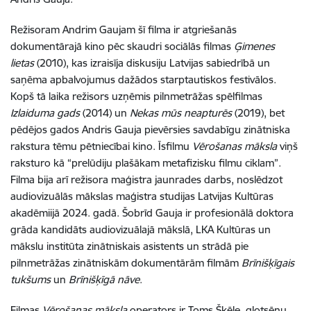
Režisoram Andrim Gaujam šī filma ir atgriešanās
dokumentārajā kino pēc skaudri sociālās filmas
Ģimenes
lietas
(2010), kas izraisīja diskusiju Latvijas sabiedrībā un
saņēma apbalvojumus dažādos starptautiskos festivālos.
Kopš tā laika režisors uzņēmis pilnmetrāžas spēlfilmas
Izlaiduma gads
(2014) un
Nekas mūs neapturēs
(2019), bet
pēdējos gados Andris Gauja pievērsies savdabīgu zinātniska
rakstura tēmu pētniecībai kino. Īsfilmu
Vērošanas māksla
viņš
raksturo kā “prelūdiju plašākam metafizisku filmu ciklam”.
Filma bija arī režisora maģistra jaunrades darbs, noslēdzot
audiovizuālās mākslas maģistra studijas Latvijas Kultūras
akadēmiijā 2024. gadā. Šobrīd Gauja ir profesionālā doktora
grāda kandidāts audiovizuālajā mākslā, LKA Kultūras un
mākslu institūta zinātniskais asistents un strādā pie
pilnmetrāžas zinātniskām dokumentārām filmām
Brīnišķīgais
tukšums
un
Brīnišķīgā nāve
.
Filmas
Vērošanas māksla
operators ir Toms Šķēle, gļotsēņu