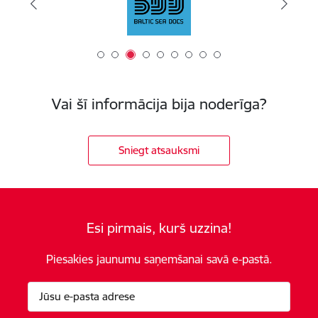
Vai šī informācija bija noderīga?
Sniegt atsauksmi
Esi pirmais, kurš uzzina!
Piesakies jaunumu saņemšanai savā e-pastā.