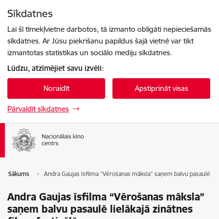
Pāriet uz lapas saturu
Sīkdatnes
Spied
lai meklētu
Enter
Lai šī tīmekļvietne darbotos, tā izmanto obligāti nepieciešamās
sīkdatnes. Ar Jūsu piekrišanu papildus šajā vietnē var tikt
izmantotas statistikas un sociālo mediju sīkdatnes.
Lūdzu, atzīmējiet savu izvēli:
Noraidīt
Apstiprināt visas
Pārvaldīt sīkdatnes
Sākums
Andra Gaujas īsfilma “Vērošanas māksla” saņem balvu pasaulē lielā
Andra Gaujas īsfilma “Vērošanas māksla”
saņem balvu pasaulē lielākajā zinātnes