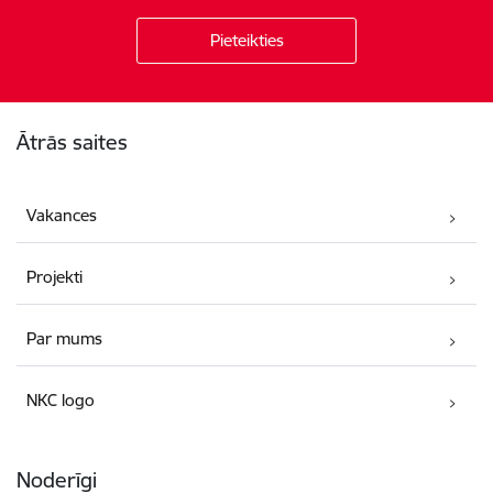
Kājene
Ātrās saites
Vakances
Projekti
Par mums
NKC logo
Noderīgi