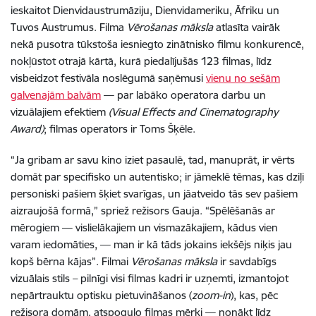
ieskaitot Dienvidaustrumāziju, Dienvidameriku, Āfriku un
Tuvos Austrumus. Filma
Vērošanas māksla
atlasīta vairāk
nekā pusotra tūkstoša iesniegto zinātnisko filmu konkurencē,
nokļūstot otrajā kārtā, kurā piedalījušās 123 filmas, līdz
visbeidzot festivāla noslēgumā saņēmusi
vienu no sešām
galvenajām balvām
— par labāko operatora darbu un
vizuālajiem efektiem
(Visual Effects and Cinematography
Award)
; filmas operators ir Toms Šķēle.
“Ja gribam ar savu kino iziet pasaulē, tad, manuprāt, ir vērts
domāt par specifisko un autentisko; ir jāmeklē tēmas, kas dziļi
personiski pašiem šķiet svarīgas, un jāatveido tās sev pašiem
aizraujošā formā,” spriež režisors Gauja. “Spēlēšanās ar
mērogiem — vislielākajiem un vismazākajiem, kādus vien
varam iedomāties, — man ir kā tāds jokains iekšējs niķis jau
kopš bērna kājas”. Filmai
Vērošanas māksla
ir savdabīgs
vizuālais stils – pilnīgi visi filmas kadri ir uzņemti, izmantojot
nepārtrauktu optisku pietuvināšanos (
zoom-in
), kas, pēc
režisora domām, atspoguļo filmas mērķi — nonākt līdz