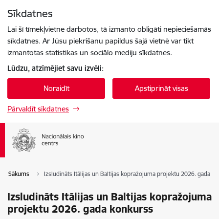
Pāriet uz lapas saturu
Sīkdatnes
Spied
lai meklētu
Enter
Lai šī tīmekļvietne darbotos, tā izmanto obligāti nepieciešamās
sīkdatnes. Ar Jūsu piekrišanu papildus šajā vietnē var tikt
izmantotas statistikas un sociālo mediju sīkdatnes.
Lūdzu, atzīmējiet savu izvēli:
Noraidīt
Apstiprināt visas
Pārvaldīt sīkdatnes
Sākums
Izsludināts Itālijas un Baltijas kopražojuma projektu 2026. gada k
Izsludināts Itālijas un Baltijas kopražojuma
projektu 2026. gada konkurss