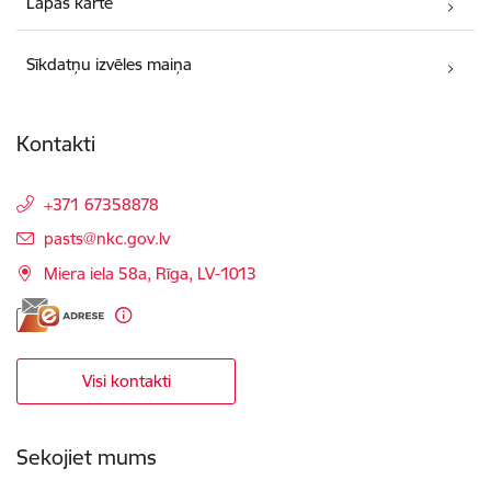
Lapas karte
Sīkdatņu izvēles maiņa
Kontakti
+371 67358878
E-pasts:
pasts@nkc.gov.lv
Miera iela 58a, Rīga, LV-1013
Visi kontakti
Sekojiet mums