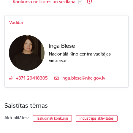
Lejupielādēt:
Konkursa nolikums un veidlapa
Vadība
Inga Blese
Nacionālā Kino centra vadītājas
vietniece
+371 29418305
E-pasts:
inga.blese@nkc.gov.lv
Saistītas tēmas
Aktualitātes:
Izsludināti konkursi
Industrijas aktivitātes