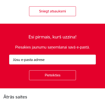
Sniegt atsauksmi
Esi pirmais, kurš uzzina!
Piesakies jaunumu saņemšanai savā e-pastā.
Kājene
Ātrās saites