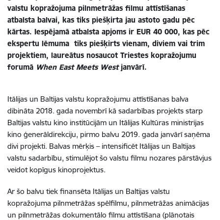
valstu kopražojuma pilnmetrāžas filmu attīstīšanas
atbalsta balvai, kas tiks piešķirta jau astoto gadu pēc
kārtas. Iespējamā atbalsta apjoms ir EUR 40 000, kas pēc
ekspertu lēmuma tiks piešķirts vienam, diviem vai trim
projektiem, laureātus nosaucot Triestes kopražojumu
forumā
When East Meets West
janvārī.
Itālijas un Baltijas valstu kopražojumu attīstīšanas balva
dibināta 2018. gada novembrī kā sadarbības projekts starp
Baltijas valstu kino institūcijām un Itālijas Kultūras ministrijas
kino ģenerāldirekciju, pirmo balvu 2019. gada janvārī saņēma
divi projekti. Balvas mērķis – intensificēt Itālijas un Baltijas
valstu sadarbību, stimulējot šo valstu filmu nozares pārstāvjus
veidot kopīgus kinoprojektus.
Ar šo balvu tiek finansēta Itālijas un Baltijas valstu
kopražojuma pilnmetrāžas spēlfilmu, pilnmetrāžas animācijas
un pilnmetrāžas dokumentālo filmu attīstīšana (plānotais