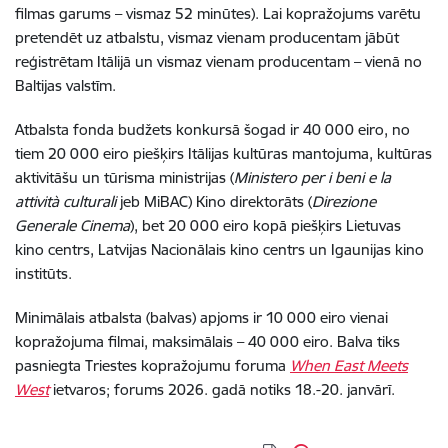
filmas garums – vismaz 52 minūtes). Lai kopražojums varētu
pretendēt uz atbalstu, vismaz vienam producentam jābūt
reģistrētam Itālijā un vismaz vienam producentam – vienā no
Baltijas valstīm.
Atbalsta fonda budžets konkursā šogad ir 40 000 eiro, no
tiem 20 000 eiro piešķirs Itālijas kultūras mantojuma, kultūras
aktivitāšu un tūrisma ministrijas (
Ministero per i beni e la
attività culturali
jeb MiBAC) Kino direktorāts (
Direzione
Generale Cinema
), bet 20 000 eiro kopā piešķirs Lietuvas
kino centrs, Latvijas Nacionālais kino centrs un Igaunijas kino
institūts.
Minimālais atbalsta (balvas) apjoms ir 10 000 eiro vienai
kopražojuma filmai, maksimālais – 40 000 eiro. Balva tiks
pasniegta Triestes kopražojumu foruma
When East Meets
West
ietvaros; forums 2026. gadā notiks 18.-20. janvārī.