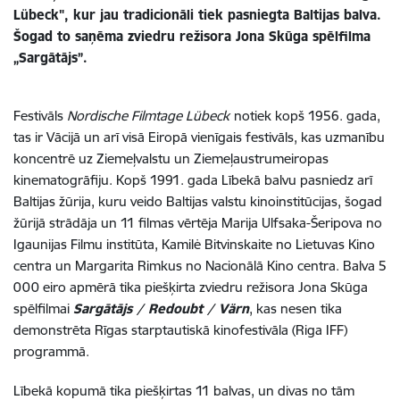
Lübeck", kur jau tradicionāli tiek pasniegta Baltijas balva.
Šogad to saņēma zviedru režisora Jona Skūga spēlfilma
„Sargātājs”.
Festivāls
Nordische Filmtage Lübeck
notiek kopš 1956. gada,
tas ir Vācijā un arī visā Eiropā vienīgais festivāls, kas uzmanību
koncentrē uz Ziemeļvalstu un Ziemeļaustrumeiropas
kinematogrāfiju. Kopš 1991. gada Lībekā balvu pasniedz arī
Baltijas žūrija, kuru veido Baltijas valstu kinoinstitūcijas, šogad
žūrijā strādāja un 11 filmas vērtēja Marija Ulfsaka-Šeripova no
Igaunijas Filmu institūta, Kamilė Bitvinskaite no Lietuvas Kino
centra un Margarita Rimkus no Nacionālā Kino centra. Balva 5
000 eiro apmērā tika piešķirta zviedru režisora Jona Skūga
spēlfilmai
Sargātājs / Redoubt / Värn
, kas nesen tika
demonstrēta Rīgas starptautiskā kinofestivāla (Riga IFF)
programmā.
Lībekā kopumā tika piešķirtas 11 balvas, un divas no tām