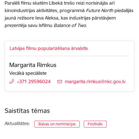
Paralēli filmu skatēm Lībekā trešo reizi norisinājās arī
kinoindustrijas aktivitātes, programmā
Future North
piedalījās
jaunā režisore Ieva Aleksa, kas industrijas pārstāvjiem
prezentēja savu īsfilmu
Balance of Two
.
Latvijas filmu popularizēšana ārvalstīs
Margarita Rimkus
Vecākā speciāliste
+371 29596024
E-pasts:
margarita.rimkus@nkc.gov.lv
Saistītas tēmas
Aktualitātes:
Balvas un nominācijas
Festivāls