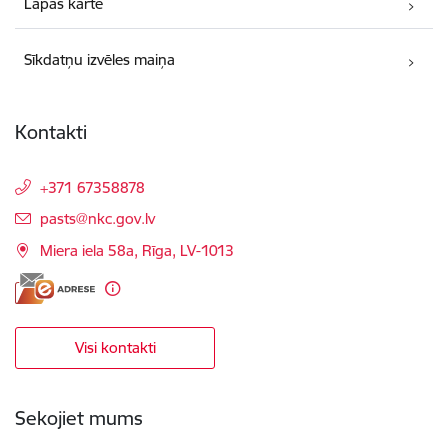
Lapas karte
Sīkdatņu izvēles maiņa
Kontakti
+371 67358878
E-pasts:
pasts@nkc.gov.lv
Miera iela 58a, Rīga, LV-1013
Visi kontakti
Sekojiet mums