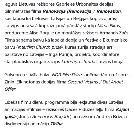
ieguva Lietuvas režisores Gabriēles Urbonaites debijas
pilnmetrāžas filma
Renovācija (Renovacija / Renovation
,
kas tapusi kā Lietuvas, Latvijas un Beļģijas kopražojums;
Latvijas pusi šajā kopražojumā pārstāv studija
Mima Films
,
producente Alise Rogule un montāžas režisors Armands Začs.
Filma saņēma balvu kā labākā debija un festivāla Ekumenisko
balvu (
Interfilm Church prize
), kuras žūrijā strādāja arī
pārstāve no Latvijas – Inga Puriņa, projektu koordinatore
starptautiskās organizācijas
Luterāņu stunda
Latvijas birojā.
Galveno festivāla balvu
NDR Film Prize
saņēma dāņu režisores
Zinini Elkingtonas debijas filma
Second Victims / Det Andet
Offer
.
Lībekas filmu dienu programmā bija iekļautas divas Latvijas
animācijas īsfilmas – režisores Daces Rīdūzes leļļu filma
Kājām
gaisā
(studija
Animācijas Brigāde
) un režisora Andreja Brīvuļa
divdimensiju animācija
Tīrība
.