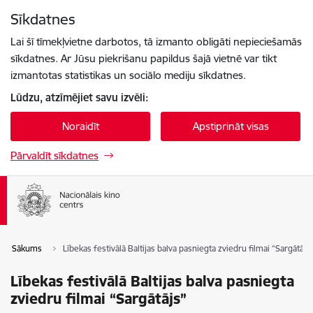
Pāriet uz lapas saturu
Sīkdatnes
Spied
lai meklētu
Enter
Lai šī tīmekļvietne darbotos, tā izmanto obligāti nepieciešamās
sīkdatnes. Ar Jūsu piekrišanu papildus šajā vietnē var tikt
izmantotas statistikas un sociālo mediju sīkdatnes.
Lūdzu, atzīmējiet savu izvēli:
Noraidīt
Apstiprināt visas
Pārvaldīt sīkdatnes
Sākums
Lībekas festivālā Baltijas balva pasniegta zviedru filmai “Sargātājs
Lībekas festivālā Baltijas balva pasniegta
zviedru filmai “Sargātājs”