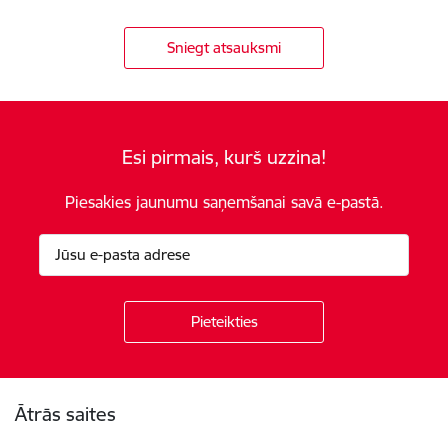
Sniegt atsauksmi
Esi pirmais, kurš uzzina!
Piesakies jaunumu saņemšanai savā e-pastā.
Kājene
Ātrās saites