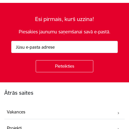
Esi pirmais, kurš uzzina!
Piesakies jaunumu saņemšanai savā e-pastā.
Kājene
Ātrās saites
Vakances
Projekti