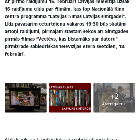
Ar pirmo raidījumu 15. februārī Latvijas Televīzija uzsāk
16 raidījumu ciklu par filmām, kas top Nacionālā Kino
centra programmā “Latvijas filmas Latvijas simtgadei”.
Līdz pavasarim ceturtdienu vakaros 19:30 būs skatāmi
astoņi raidījumi, pirmajam stāstam sekos arī Simtgades
pirmās filmas “Vectēvs, kas bīstamāks par datoru”
pirmizrāde sabiedriskās televīzijas ēterā svētdien, 18.
februārī.
+2
Atvērt galeriju
Atzīti klasiķi un talantīgi debitanti šobrīd izbauda filmu