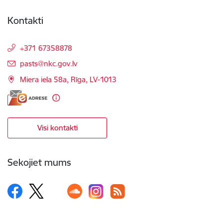
Kontakti
+371 67358878
E-pasts:
pasts@nkc.gov.lv
Miera iela 58a, Rīga, LV-1013
Visi kontakti
Sekojiet mums