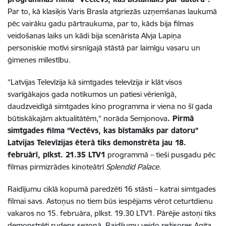
Par to, kā klasiķis Varis Brasla atgriezās uzņemšanas laukumā
pēc vairāku gadu pārtraukuma, par to, kāds bija filmas
veidošanas laiks un kādi bija scenārista Alvja Lapiņa
personiskie motīvi sirsnīgajā stāstā par laimīgu vasaru un
ģimenes mīlestību.
“Latvijas Televīzija kā simtgades televīzija ir klāt visos
svarīgākajos gada notikumos un patiesi vērienīgā,
daudzveidīgā simtgades kino programma ir viena no šī gada
būtiskākajām aktualitātēm,“ norāda Semjonova
. Pirmā
simtgades filma “Vectēvs, kas bīstamāks par datoru”
Latvijas Televīzijas ēterā tiks demonstrēta jau 18.
februārī, plkst. 21.35 LTV1
programmā – tieši pusgadu pēc
filmas pirmizrādes kinoteātrī
Splendid Palace
.
Raidījumu ciklā kopumā paredzēti 16 stāsti – katrai simtgades
filmai savs. Astoņus no tiem būs iespējams vērot ceturtdienu
vakaros no 15. februāra, plkst. 19.30 LTV1. Pārējie astoņi tiks
demonstrēti rudens sezonā. Raidījumu veido režisores Agita