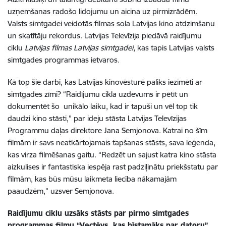
uzņemšanas radošo lidojumu un aicina uz pirmizrādēm.
Valsts simtgadei veidotās filmas sola Latvijas kino atdzimšanu
un skatītāju rekordus. Latvijas Televīzija piedāvā raidījumu
ciklu
Latvijas filmas Latvijas simtgadei
, kas tapis Latvijas valsts
simtgades programmas ietvaros.
Kā top šie darbi, kas Latvijas kinovēsturē paliks iezīmēti ar
simtgades zīmi? “Raidījumu cikla uzdevums ir pētīt un
dokumentēt šo unikālo laiku, kad ir tapuši un vēl top tik
daudzi kino stāsti,” par ideju stāsta Latvijas Televīzijas
Programmu daļas direktore Jana Semjonova. Katrai no šīm
filmām ir savs neatkārtojamais tapšanas stāsts, sava leģenda,
kas virza filmēšanas gaitu. “Redzēt un sajust katra kino stāsta
aizkulises ir fantastiska iespēja rast padziļinātu priekšstatu par
filmām, kas būs mūsu laikmeta liecība nākamajām
paaudzēm,” uzsver Semjonova.
Raidījumu ciklu uzsāks stāsts par pirmo simtgades
programmas filmu “Vectēvs, kas bīstamāks par datoru”.