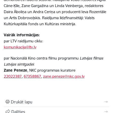
Cāne-Ķīle, Zane Gargažina un Linda Veinberga, redaktores
Daira Āboliņa un Andra Ceriņa un producenti Ieva Rozentāle
un Artis Dobrovoļskis. Raidījuma līdzfinansētāji: Valsts
Kultūrkapitāla fonds un Kultūras ministrija.
Vairāk informācijas:
par LTV raidījumu ciklu:
komunikacija@ltv.lv
par Nacionālā Kino centra filmu programmu
Latvijas filmas
Latvijas simtgadei
:
Zane Peneze
, NKC programmas kuratore
22022387
,
67358867
,
zane.peneze@nkc.gov.lv
Drukāt lapu
Dalīties