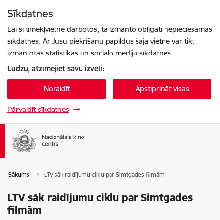
Pāriet uz lapas saturu
Sīkdatnes
Spied
lai meklētu
Enter
Lai šī tīmekļvietne darbotos, tā izmanto obligāti nepieciešamās
sīkdatnes. Ar Jūsu piekrišanu papildus šajā vietnē var tikt
izmantotas statistikas un sociālo mediju sīkdatnes.
Lūdzu, atzīmējiet savu izvēli:
Noraidīt
Apstiprināt visas
Pārvaldīt sīkdatnes
Sākums
LTV sāk raidījumu ciklu par Simtgades filmām
LTV sāk raidījumu ciklu par Simtgades
filmām