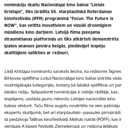
nomināciju skaitu Nacionālajai kino balvai "Lielais
Kristaps", tiks izrādīta 55. starptautiskā Roterdamas
kinofestivāla (IFFR) programmā "Focus: The Future is
NOW", kas veltīta inovatīviem un vizuāli drosmīgiem
mūsdienu kino darbiem. Latvijā filma pieejama
straumēšanas platformās un tiks atkārtoti demonstrēta
īpašos seansos janvāra beigās, piedāvājot iespēju
skatītājiem satikties ar režisori.
Lielā Kristapa
nominantu saraksts liecina, ka režisores Signes
Birkovas spēlfilma
Lotus
N
acionālajai kino balvai izvirzīta visās
nozīmīgākajās kategorijās, tostarp kā labākā spēlfilma un par
labāko režiju.
Sešpadsmit
nominācijas ir nebijis rādītājs, kas,
iespējams, uzstāda jaunu rekordu Latvijas nacionālās kino
balvas vēsturē. Taču filma augstu novērtēta ne vien pašmāju
ekspertu skatījumā, bet arī starptautiski –pasaules pirmizrādi
tā piedzīvoja Tallinas kinofestivālā
Melnās naktis
(PÖFF), kas ir
vienīgais A klases festivāls
Ziemeļeiropā
un reģiona lielākais