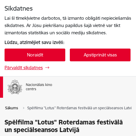
Pāriet uz lapas saturu
Sīkdatnes
Spied
lai meklētu
Enter
Lai šī tīmekļvietne darbotos, tā izmanto obligāti nepieciešamās
sīkdatnes. Ar Jūsu piekrišanu papildus šajā vietnē var tikt
izmantotas statistikas un sociālo mediju sīkdatnes.
Lūdzu, atzīmējiet savu izvēli:
Noraidīt
Apstiprināt visas
Pārvaldīt sīkdatnes
Sākums
Spēlfilma "Lotus" Roterdamas festivālā un speciālseansos Latvijā
Spēlfilma "Lotus" Roterdamas festivālā
un speciālseansos Latvijā