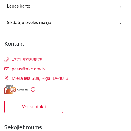
Lapas karte
Sīkdatņu izvēles maiņa
Kontakti
+371 67358878
E-pasts:
pasts@nkc.gov.lv
Miera iela 58a, Rīga, LV-1013
Visi kontakti
Sekojiet mums