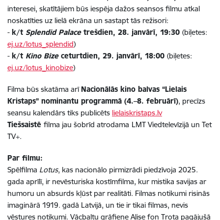
interesei, skatītājiem būs iespēja dažos
seansos
filmu atkal
noskatīties
uz lielā ekrāna un sastapt tās režisori:
-
k/t
Splendid Palace
trešdien, 28. janvār
ī
, 19:30
(biļetes:
ej.uz/lotus_splendid
)
-
k/t
Kino Bize
ceturtdien, 29. janvār
ī
, 18:00
(biļetes:
ej.uz/lotus_kinobize
)
Filma būs skatāma
arī
Nacionālās kino balvas “Lielais
Kristaps” nominantu programmā (4.–8. februārī)
, precīzs
seansu kalendārs tiks publicēts
lielaiskristaps.lv
Tiešsaistē
filma jau šobrīd
atrodama
LMT Viedtelevīzijā un Tet
TV+
.
Par filmu:
Spēlfilma
Lotus
, kas nacionālo pirmizrādi piedzīvoja 2025.
gada aprīlī, ir nevēsturiska kostīmfilma, kur mistika savijas ar
humoru un absurds kļūst par realitāti. Filmas notikumi risinās
imaginārā 1919. gadā Latvijā, un tie ir tikai filmas, nevis
vēstures notikumi. Vācbaltu grāfiene Alise fon Trota pagājušā