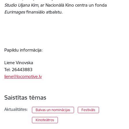
Studio Uljana Kim
, ar Nacionālā Kino centra un fonda
Eurimages
finansiālo atbalstu.
Papildu informācija:
Liene Vinovska
Tel: 26443883
liene@locomotive.lv
Saistītas tēmas
Aktualitātes:
Balvas un nominācijas
Festivāls
Kinoteātros