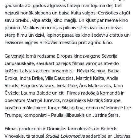
gadsimta 20. gados atgriežas Latvijā mantojuma dēļ, bet
nejauši nonāk slepena un baisa kulta valgos. Cenšoties atgūt
savu brīvību, viņa atklāj kino maģiju un kļūst par mēmā kino
pionieri. Mistikas un ironijas pilnais sižets izaicina robežas
starp filmu un dzīvi, iepinot pasaules kino šedevru citātus un
režisores Signes Birkovas mīlestību pret agrīno kino.
G
alvenajā lomā redzama Eiropas kinozvaigzne Severija
Janušauskaite, savukārt pārējos filmas varoņus atveido
krāšņs Latvijas aktieru ansamblis –
Rēzija Kalniņa, Baiba
Broka, Indra Briķe, Vilis Daudziņš, Mārtiņš Kalita, Andis
Strods, Regnārs Vaivars, Iveta Pole, Āris Matesovičs, Jana
Čivžele, Lauma Balode un citi. Filmas radošajā komandā ir
operators Mārtiņš Jurevics, mākslinieks Mārtiņš Straupe,
kostīmu māksliniece Jurate Silakaktiņa, grima māksliniece Ilze
Trumpe, komponisti – Paulis Kilbauskis un Justins Štars.
Filmas producenti ir Dominiks Jarmakovičs un Roberts
Vinovskis, tā tapusi
Studijā Lokomotīve
sadarbībā ar Lietuvas