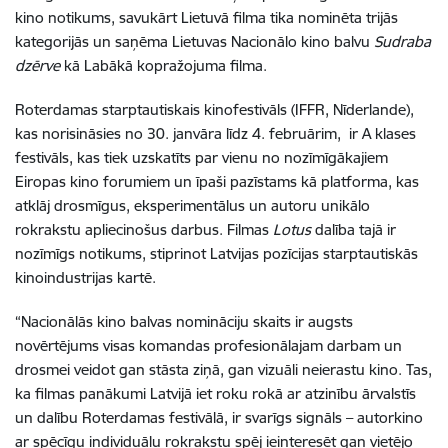
kino notikums, savukārt Lietuvā filma tika nominēta
trijās
kategorijās un saņēma Lietuvas
N
acionālo kino balvu
Sudraba
dzērve
kā Labākā kopražojuma filma
.
Roterdamas starptautiskais kinofestivāls (IFFR,
Nīderlande),
kas norisin
āsies no 30. janvāra līdz 4. februārim,
ir A klases
festiv
āls, kas
tiek uzskatīts par vienu no nozīmīgākajiem
Eiropas kino forumiem
un
īpaši pazīstams kā platforma, kas
atklāj drosmīgus, eksperimentālus un autoru unikālo
rokrakstu apliecinošus darbus.
Filmas
Lotus
dalība tajā ir
nozīmīgs notikums
, stiprinot Latvijas pozīcijas starptautiskās
kinoindustrijas kartē.
“
Nacionālās kino balvas
nomināciju skaits ir augsts
novērtējums visas komandas profesion
ālajam
darbam un
drosmei veidot gan stāsta ziņā, gan vizuāli neierastu kino. Tas,
ka filmas panākumi Latvij
ā i
et roku rokā ar atzinību ārvalstīs
un dalību Roterdamas festivālā, ir svarīgs signāls – autorkino
ar spēcīgu individuālu rokrakstu spēj ieinteresēt gan vietējo