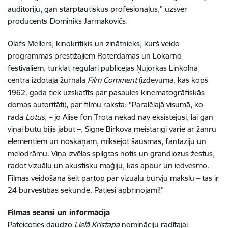
auditoriju, gan starptautiskus profesionāļus,”
uzsver
producents
Dominiks Jarmakovičs.
Olafs M
e
llers
, kinokriti
ķis
un
zinātnieks
, kurš veido
programmas prestižajiem Roterdamas un Lokarno
festivāliem, turklāt regulāri publicējas Ņujorkas Linkolna
centra izdotajā žurnālā
Film Comment
(izdevumā, k
as
kopš
1962. gada tiek uzskatīts par pasaules kinematogrāfiskās
domas autoritāti), par filmu raksta: “Paralēlajā visumā, ko
rada
Lotus
,
– jo Alise fon Trota nekad nav eksistējusi, lai gan
viņai būtu bijis jābūt
–
, Signe Birkova meistarīgi variē ar žanru
elementiem un noskaņām, miksējot šausmas, fantāziju un
melodrāmu. Viņa izvēlas spilgtas notis un grandiozus žestus,
radot vizuālu un akustisku maģiju, kas apbur un iedvesmo.
Filmas veidošana šeit pārtop par vizuālu burvju mākslu – tās ir
24 burvestības sekundē. Patiesi apbrīnojami!”
Filmas seansi un informācija
Pateicoties daudzo
Lielā Kristapa
nomināciju radītajai