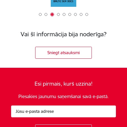
Vai šī informācija bija noderīga?
Sniegt atsauksmi
Esi pirmais, kurš uzzina!
Piesakies jaunumu saņemšanai savā e-pastā.