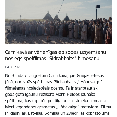
Carnikavā ar vērienīgas epizodes uzņemšanu
noslēgs spēlfilmas “Sidrabbalts” filmēšanu
04.08.2026.
No 3. līdz 7. augustam Carnikavā, pie Gaujas ietekas
jūrā, norisinās spēlfilmas “Sidrabbalts / Hõbevalge”
filmēšanas noslēdzošais posms. Tā ir starptautiski
godalgotā igauņu režisora Marti Heldes jaunākā
spēlfilma, kas top pēc politiķa un rakstnieka Lennarta
Meri leģendārās grāmatas „Hõbevalge” motīviem. Filma
ir Igaunijas, Latvijas, Somijas un Zviedrijas kopražojums,