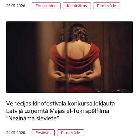
25.07.2026.
Eiropas kino
Kinoteātros
Pirmizrāde
Venēcijas kinofestivāla konkursā iekļauta
Latvijā uzņemtā Majas el-Tukī spēlfilma
“Nezināmā sieviete”
24.07.2026.
Festivāls
Pirmizrāde