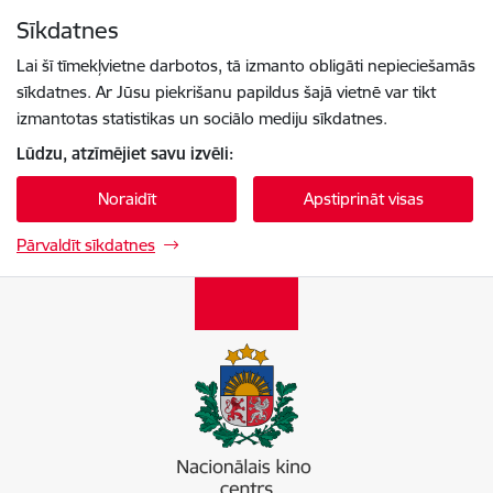
Pāriet uz lapas saturu
Sīkdatnes
Spied
lai meklētu
Enter
Lai šī tīmekļvietne darbotos, tā izmanto obligāti nepieciešamās
sīkdatnes. Ar Jūsu piekrišanu papildus šajā vietnē var tikt
izmantotas statistikas un sociālo mediju sīkdatnes.
Lūdzu, atzīmējiet savu izvēli:
Noraidīt
Apstiprināt visas
Pārvaldīt sīkdatnes
Nacionālais kino centrs