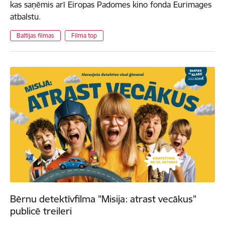
kas saņēmis arī Eiropas Padomes kino fonda Eurimages
atbalstu.
Baltijas filmas
Filma top
Bērnu detektīvfilma "Misija: atrast vecākus"
publicē treileri