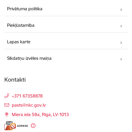
Privātuma politika
Piekļūstamība
Lapas karte
Sīkdatņu izvēles maiņa
Kontakti
+371 67358878
E-pasts:
pasts@nkc.gov.lv
Miera iela 58a, Rīga, LV-1013