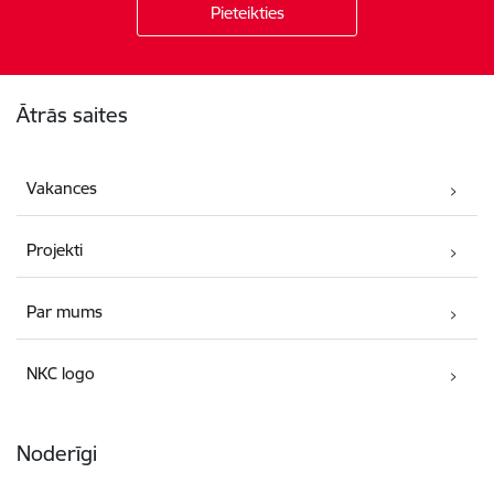
Kājene
Ātrās saites
Vakances
Projekti
Par mums
NKC logo
Noderīgi