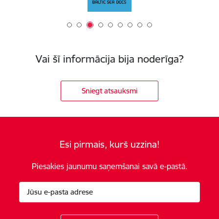
Vai šī informācija bija noderīga?
Sniegt atsauksmi
Esi pirmais, kurš uzzina!
Piesakies jaunumu saņemšanai savā e-pastā.