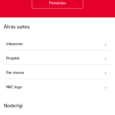
Kājene
Ātrās saites
Vakances
Projekti
Par mums
NKC logo
Noderīgi