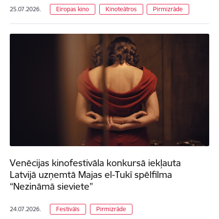
25.07.2026.
Eiropas kino
Kinoteātros
Pirmizrāde
Venēcijas kinofestivāla konkursā iekļauta
Latvijā uzņemtā Majas el-Tukī spēlfilma
“Nezināmā sieviete”
24.07.2026.
Festivāls
Pirmizrāde