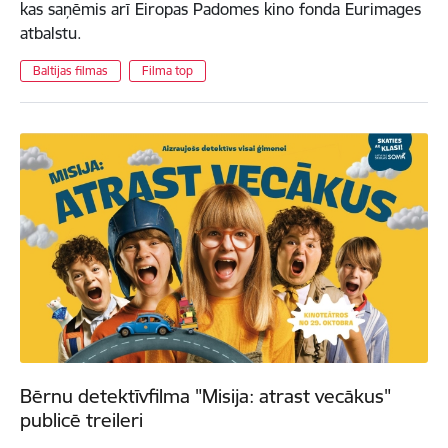
kas saņēmis arī Eiropas Padomes kino fonda Eurimages
atbalstu.
Baltijas filmas
Filma top
Bērnu detektīvfilma "Misija: atrast vecākus"
publicē treileri