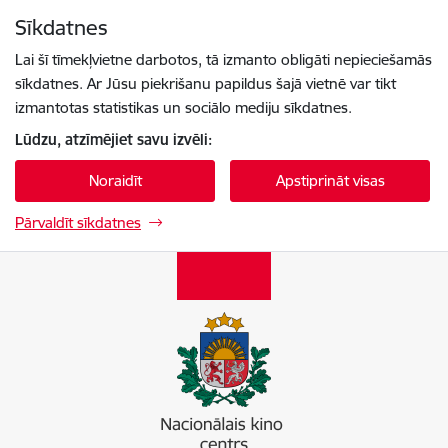
Pāriet uz lapas saturu
Sīkdatnes
Spied
lai meklētu
Enter
Lai šī tīmekļvietne darbotos, tā izmanto obligāti nepieciešamās
sīkdatnes. Ar Jūsu piekrišanu papildus šajā vietnē var tikt
izmantotas statistikas un sociālo mediju sīkdatnes.
Lūdzu, atzīmējiet savu izvēli:
Noraidīt
Apstiprināt visas
Pārvaldīt sīkdatnes
Nacionālais kino centrs