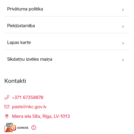
Privātuma politika
Piekļūstamība
Lapas karte
Sīkdatņu izvēles maiņa
Kontakti
+371 67358878
E-pasts:
pasts@nkc.gov.lv
Miera iela 58a, Rīga, LV-1013