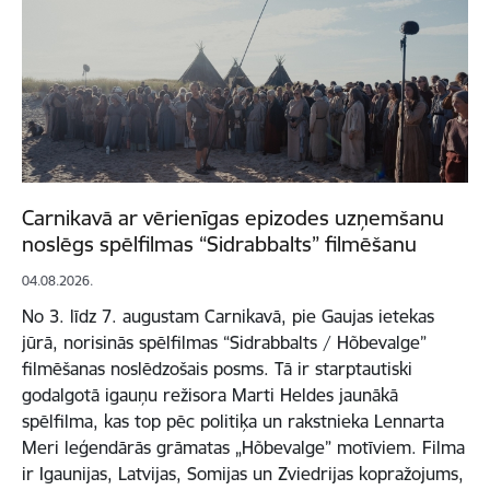
Carnikavā ar vērienīgas epizodes uzņemšanu
noslēgs spēlfilmas “Sidrabbalts” filmēšanu
04.08.2026.
No 3. līdz 7. augustam Carnikavā, pie Gaujas ietekas
jūrā, norisinās spēlfilmas “Sidrabbalts / Hõbevalge”
filmēšanas noslēdzošais posms. Tā ir starptautiski
godalgotā igauņu režisora Marti Heldes jaunākā
spēlfilma, kas top pēc politiķa un rakstnieka Lennarta
Meri leģendārās grāmatas „Hõbevalge” motīviem. Filma
ir Igaunijas, Latvijas, Somijas un Zviedrijas kopražojums,