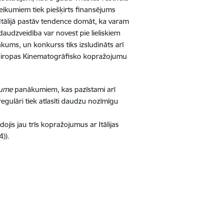
teikumiem tiek piešķirts finansējums
 Itālijā pastāv tendence domāt, ka varam
daudzveidība var novest pie lieliskiem
 sākums, un konkurss tiks izsludināts arī
 Eiropas Kinematogrāfisko kopražojumu
aume
panākumiem, kas pazīstami arī
regulāri tiek atlasīti daudzu nozīmīgu
dojis jau trīs kopražojumus ar Itālijas
)).