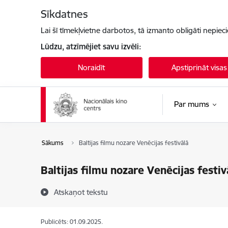
Pāriet uz lapas saturu
Sīkdatnes
Lai šī tīmekļvietne darbotos, tā izmanto obligāti nepiec
Lūdzu, atzīmējiet savu izvēli:
Noraidīt
Apstiprināt visas
Par mums
Sākums
Baltijas filmu nozare Venēcijas festivālā
Baltijas filmu nozare Venēcijas festiv
Atskaņot tekstu
Publicēts: 01.09.2025.