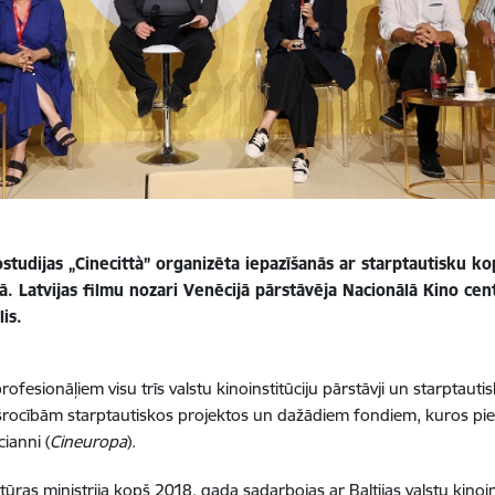
ostudijas „Cinecittà” organizēta iepazīšanās ar starptautisku k
jā. Latvijas filmu nozari Venēcijā pārstāvēja Nacionālā Kino cen
is.
ofesionāļiem visu trīs valstu kinoinstitūciju pārstāvji un starptaut
iekšrocībām starptautiskos projektos un dažādiem fondiem, kuros pi
ianni (
Cineuropa
).
ultūras ministrija kopš 2018. gada sadarbojas ar Baltijas valstu kinoi