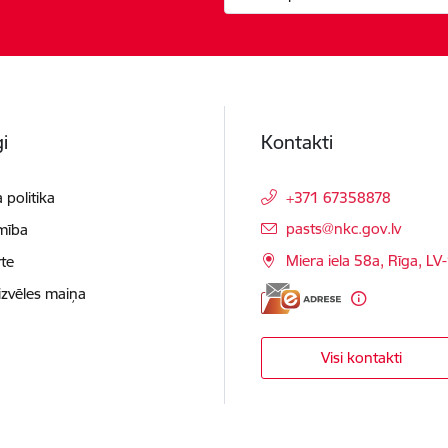
i
Kontakti
 politika
+371 67358878
E-pasts:
pasts@nkc.gov.lv
mība
Miera iela 58a, Rīga, LV
te
izvēles maiņa
Visi kontakti