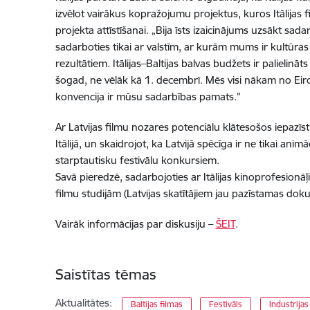
izvēlot vairākus kopražojumu projektus, kuros Itālijas 
projekta attīstīšanai. „Bija īsts izaicinājums uzsākt s
sadarboties tikai ar valstīm, ar kurām mums ir kultūras 
rezultātiem. Itālijas–Baltijas balvas budžets ir palielinā
šogad, ne vēlāk kā 1. decembrī. Mēs visi nākam no Ei
konvencija ir mūsu sadarbības pamats.”
Ar Latvijas filmu nozares potenciālu klātesošos iepazīst
Itālijā, un skaidrojot, ka Latvijā spēcīga ir ne tikai a
starptautisku festivālu konkursiem.
Savā pieredzē, sadarbojoties ar Itālijas kinoprofesionāļ
filmu studijām (Latvijas skatītājiem jau pazīstamas do
Vairāk informācijas par diskusiju –
ŠEIT
.
Saistītas tēmas
Aktualitātes:
Baltijas filmas
Festivāls
Industrijas