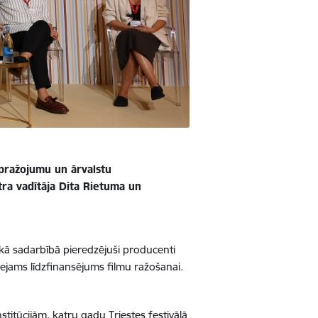
opražojumu un ārvalstu
tra vadītāja Dita Rietuma un
iskā sadarbībā pieredzējuši producenti
eejams līdzfinansējums filmu ražošanai.
nstitūcijām, katru gadu Triestes festivālā