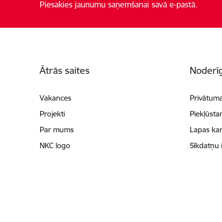
Piesakies jaunumu saņemšanai savā e-pastā.
Kājene
Ātrās saites
Noderīg
Vakances
Privātuma
Projekti
Piekļūsta
Par mums
Lapas kar
NKC logo
Sīkdatņu 