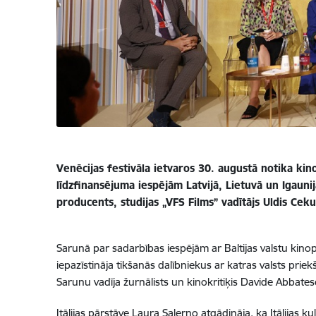
Venēcijas festivāla ietvaros 30. augustā notika kin
līdzfinansējuma iespējām Latvijā, Lietuvā un Igauni
producents, studijas „VFS Films” vadītājs Uldis Cekul
Sarunā par sadarbības iespējām ar Baltijas valstu kinopr
iepazīstināja tikšanās dalībniekus ar katras valsts pr
Sarunu vadīja žurnālists un kinokritiķis
Davide Abbatesc
Itālijas pārstāve Laura Salerno atgādināja, ka Itālijas k