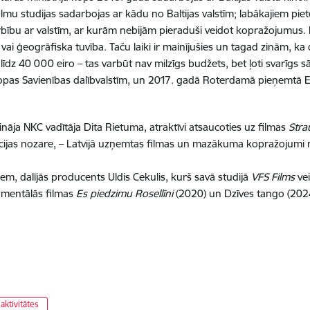
filmu studijas sadarbojas ar kādu no Baltijas valstīm; labākajiem pie
adarbību ar valstīm, ar kurām nebijām pieraduši veidot kopražojumus.
vai ģeogrāfiska tuvība. Taču laiki ir mainījušies un tagad zinām, ka 
ts līdz 40 000 eiro – tas varbūt nav milzīgs budžets, bet ļoti svarīgs
ropas Savienības dalībvalstīm, un 2017. gadā Roterdamā pieņemtā
ināja NKC vadītāja Dita Rietuma, atraktīvi atsaucoties uz filmas
Str
nimācijas nozare, – Latvijā uzņemtas filmas un mazākuma kopražojumi 
iem, dalījās producents Uldis Cekulis, kurš savā studijā
VFS Films
vei
kumentālās filmas
Es piedzimu Rosellīni
(2020) un Dzīves tango (2024
 aktivitātes