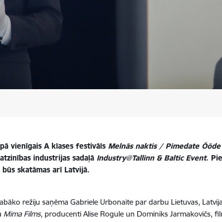
opā vienīgais A klases festivāls
Melnās naktis /
Pimedate Ööde F
 atzinības industrijas sadaļā
Industry@Tallinn & Baltic Event
. Pi
 būs skatāmas arī Latvijā
.
r labāko režiju saņēma Gabriele Urbonaite par darbu Lietuvas, Latvi
ja
Mima Films
, producenti Alise Rogule un Dominiks Jarmakovičs, f