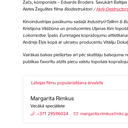
Začs, komponists – Edvards Broders. Savukārt Baltij
Aistes Žegulītes filma
Biodestruktori /
Holy Destructor
Kinoindustrijas pasākumu sadaļā
Industry@Tallinn & Ba
Kristijona Vildžiūna un producentes Uljanas Kim topoš
Lokomotīve
. Īpašo
Eurimages
kopražojumu attīstīšana
Andrejs Ēķis kopā ar ukraiņu producentu Vitāliju Dokaļ
Vairākas balvas piešķirtas arī pēc skatītāju balsojuma r
publikas favorītu atzīts piecu valstu topošais kopražo
Latvijas filmu popularizēšana ārvalstīs
Margarita Rimkus
Vecākā speciāliste
+371 29596024
E-pasts:
margarita.rimkus@nkc.go