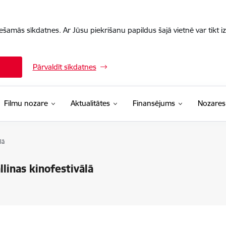
iešamās sīkdatnes. Ar Jūsu piekrišanu papildus šajā vietnē var tikt i
Pārvaldīt sīkdatnes
Filmu nozare
Aktualitātes
Finansējums
Nozares
lā
linas kinofestivālā