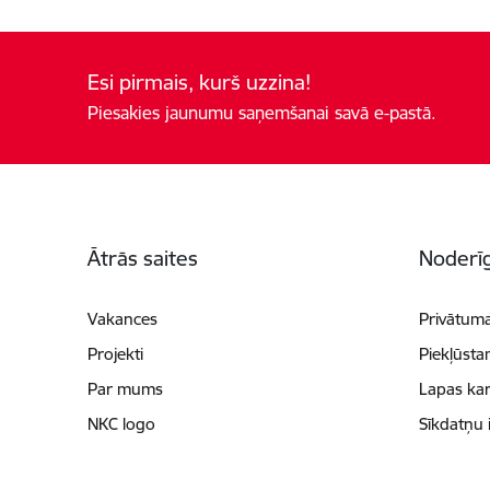
Esi pirmais, kurš uzzina!
Piesakies jaunumu saņemšanai savā e-pastā.
Kājene
Ātrās saites
Noderīg
Vakances
Privātuma
Projekti
Piekļūsta
Par mums
Lapas kar
NKC logo
Sīkdatņu 