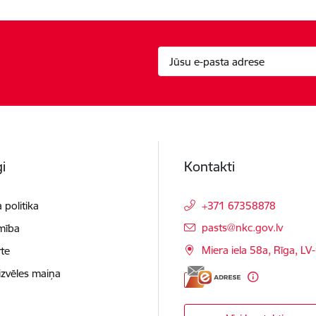
i
Kontakti
 politika
+371 67358878
E-pasts:
pasts@nkc.gov.lv
mība
Miera iela 58a, Rīga, LV
te
izvēles maiņa