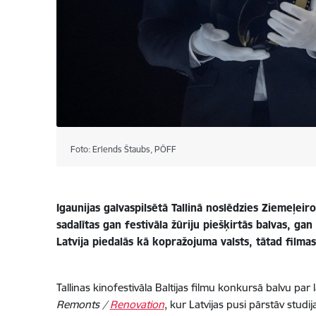
Foto: Erlends Štaubs, PÖFF
Igaunijas galvaspilsētā Tallinā noslēdzies Ziemeļeir
sadalītas gan festivāla žūriju piešķirtās balvas, gan
Latvija piedalās kā kopražojuma valsts, tātad filmas
Tallinas kinofestivāla Baltijas filmu konkursā balvu pa
Remonts /
Renovation
, kur Latvijas pusi pārstāv studi