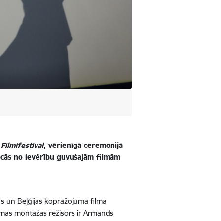
ilmifestival
, vērienīgā ceremonijā
ecās no ievērību guvušajām filmām
jas un Beļģijas kopražojuma filmā
ilmas montāžas režisors ir Armands