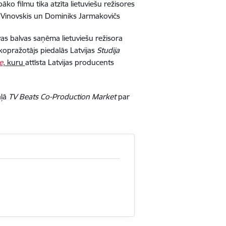
āko filmu tika atzīta lietuviešu režisores
 Vinovskis un Dominiks Jarmakovičs
vas balvas saņēma lietuviešu režisora
opražotājs piedalās Latvijas
Studija
e
, kuru
attīsta Latvijas producents
aļā
TV Beats Co-Production Market
par
.