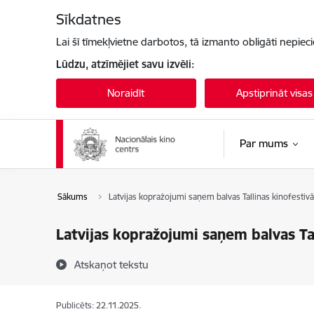
Pāriet uz lapas saturu
Sīkdatnes
Lai šī tīmekļvietne darbotos, tā izmanto obligāti nepiec
Lūdzu, atzīmējiet savu izvēli:
Noraidīt
Apstiprināt visas
Par mums
Sākums
Latvijas kopražojumi saņem balvas Tallinas kinofestivā
Latvijas kopražojumi saņem balvas Tal
Atskaņot tekstu
Publicēts: 22.11.2025.