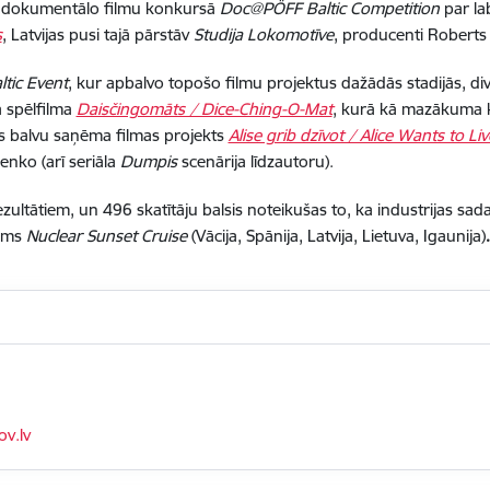
as dokumentālo filmu konkursā
Doc@PÖFF Baltic Competition
par lab
s
, Latvijas pusi tajā pārstāv
Studija Lokomotīve
, producenti Roberts
ltic Event
, kur apbalvo topošo filmu projektus dažādās stadijās, di
ā spēlfilma
Daisčingomāts / Dice-Ching-O-Mat
, kurā kā mazākuma k
s balvu saņēma filmas projekts
Alise grib dzīvot / Alice Wants to Liv
enko (arī seriāla
Dumpis
scenārija līdzautoru).
ezultātiem, un 496 skatītāju balsis noteikušas to, ka industrijas sad
jums
Nuclear Sunset Cruise
(Vācija, Spānija, Latvija, Lietuva, Igaunija)
v.lv