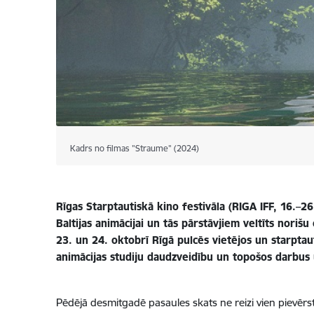
Kadrs no filmas "Straume" (2024)
Rīgas Starptautiskā kino festivāla (RIGA IFF, 16.–2
Baltijas animācijai un tās pārstāvjiem veltīts norišu
23. un 24. oktobrī Rīgā pulcēs vietējos un starptaut
animācijas studiju daudzveidību un topošos darbus 
Pēdējā desmitgadē pasaules skats ne reizi vien pievērst