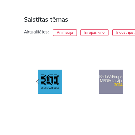
Saistītas tēmas
Aktualitātes:
Animācija
Eiropas kino
Industrijas 