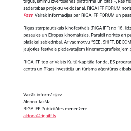
tirgus, īsfilmu izvērtēšanas platforma un citas –, kas f
sadarbības projektu veidošanai. RIGA IFF FORUM noris
Pass
. Vairāk informācijas par RIGA IFF FORUM un p
Rīgas starptautiskais kinofestivāls (RIGA IFF) no 16. 
pasaules un Eiropas kinomākslas. Paralēli noritēs 
plašākai sabiedrībai. Ar vadmotīvu “SEE. SHIFT. BECOM
ļaujoties festivāla piedāvātajiem kinematogrāfiskajiem
RIGA IFF top ar Valsts Kultūrkapitāla fonda, ES prog
centra un Rīgas investīciju un tūrisma aģentūras atbals
Vairāk informācijas:
Aldona Jakšta
RIGA IFF Publicitātes menedžere
aldona@rigaiff.lv