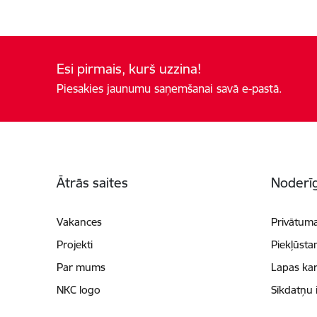
Esi pirmais, kurš uzzina!
Piesakies jaunumu saņemšanai savā e-pastā.
Kājene
Ātrās saites
Noderīg
Vakances
Privātuma
Projekti
Piekļūsta
Par mums
Lapas kar
NKC logo
Sīkdatņu 