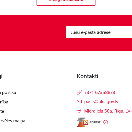
i
Kontakti
 politika
+371 67358878
E-pasts:
pasts@nkc.gov.lv
mība
Miera iela 58a, Rīga, LV
te
izvēles maiņa