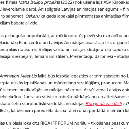
nes filmas
Mans laulību projekts
(2022) nokļūšana līdz ASV Kinoaka
 ievērojamie darbi. Arī spilgtais Latvijas animācijas saniegums – fi
starp saņemot
Oskaru
kā gada labākajai pilnmetrāžas animācijas film
cijām bagātajai videi.
ijas pieaugošo popularitāti, ar mērķi noturēt pievērsto uzmanību un
onālo Kino centru un Latvijas Animācijas asociāciju tiks organizē
centrālais notikums, Baltijas valstu animācijas studiju un to topošo
ašajām iespējām, tēmām un stiliem. Prezentāciju dalībnieki – studijas 
 Animation Meet-Up
laikā būs iespēja iepazīties ar trim stāstiem no 
arptautiskās izplatīšanas un mārketinga stratēģijām, producenti M
ūrakmeni neatkarīgās animācijas nākotnei. Ar vēl viena Latvijas ani
ielo ekrānu, žanra un stilistiko robežu pārkāpšanu un atteikšanos
ieskatu čehu starptautiski veidotās animācijas
Burvju dārza stāsti
/ P
atklās, kā bērniem paredzēta darba rāmī runāt par tādām tēmām kā
as un plašs loks citu RIGA IFF FORUM norišu – tīklošanās pasākums