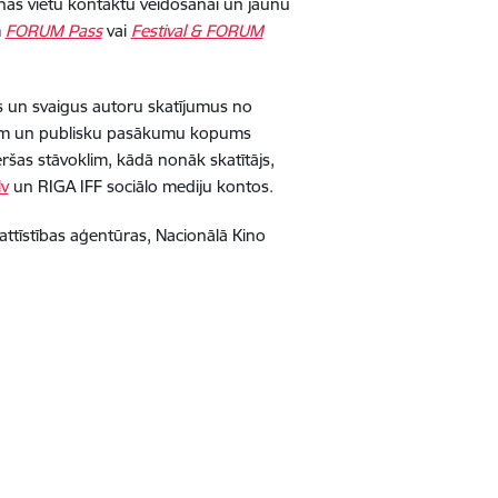
šanās vietu kontaktu veidošanai un jaunu
m
FORUM Pass
vai
Festival & FORUM
us un svaigus autoru skatījumus no
iem un publisku pasākumu kopums
šas stāvoklim, kādā nonāk skatītājs,
lv
un RIGA IFF sociālo mediju kontos.
 attīstības aģentūras, Nacionālā Kino