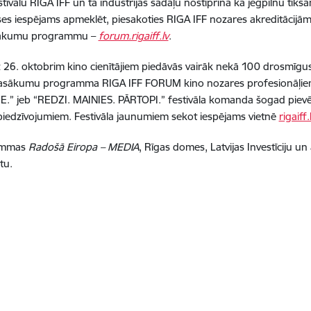
estivālu RIGA IFF un tā industrijas sadaļu nostiprina kā jēgpilnu tik
es iespējams apmeklēt, piesakoties RIGA IFF nozares akreditācijā
asākumu programmu –
forum.rigaiff.lv
.
līdz 26. oktobrim kino cienītājiem piedāvās vairāk nekā 100 drosmīg
arī pasākumu programma RIGA IFF FORUM kino nozares profesionāļ
E.” jeb “REDZI. MAINIES. PĀRTOPI.” festivāla komanda šogad pievēr
 piedzīvojumiem. Festivāla jaunumiem sekot iespējams vietnē
rigaiff.
rammas
Radošā Eiropa – MEDIA
, Rīgas domes, Latvijas Investīciju un
tu.