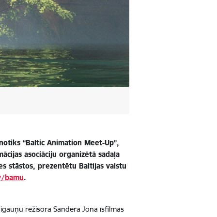
notiks
“Baltic Animation Meet-Up”
,
mācijas asociāciju organizētā sadaļa
s stāstos, prezentētu Baltijas valstu
lv/bamu
.
n igauņu režisora Sandera Jona īsfilmas