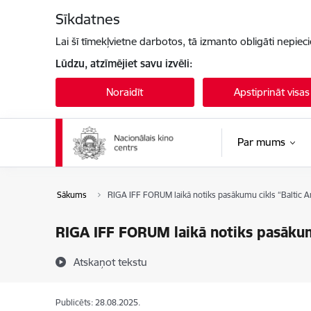
Pāriet uz lapas saturu
Sīkdatnes
Lai šī tīmekļvietne darbotos, tā izmanto obligāti nepiec
Lūdzu, atzīmējiet savu izvēli:
Noraidīt
Apstiprināt visas
Par mums
Sākums
RIGA IFF FORUM laikā notiks pasākumu cikls “Baltic 
RIGA IFF FORUM laikā notiks pasākum
Atskaņot tekstu
Publicēts: 28.08.2025.