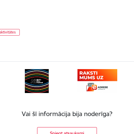
aktivitātes
Vai šī informācija bija noderīga?
Sniegt atsauksmi