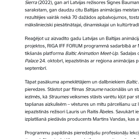
Sierra
(2022), gan arī Latvijas režisores Signes Bauma
sarakstam, gan daudzu citu Baltijas animācijas meistaru
rezultējies vairāk nekā 70 dažādos apbalvojumos, to
mākslinieciski piesātinātajai, dinamiskajai un kultūrtradī
Reaģējot uz aizvadīto gadu Latvijas un Baltijas animāc
projektos, RIGA IFF FORUM programmā sadarbībā ar Naci
tikšanās platforma
Baltic Animation Meet-Up
. Sadaļas 
Palace
24. oktobrī, iepazīstinās ar reģiona animācijas pl
septembrī.
Tāpat pasākuma apmeklētājiem un dalībniekiem
Baltic
pieredzes. Stāstot par filmas
Straume
nacionālās un st
iezīmēs, kā
Straumes
veiksmes stāsts varētu kļūt par st
tapšanas aizkulisēm – vēstures un mītu pārcelšanu uz l
iepazīstinās režisori Lauris un Raitis Ābeles. Savukārt 
izplatīšanā piedāvās producents Martins Vandas, kas 
Programmu papildinās pieredzējušu profesionāļu lekcij