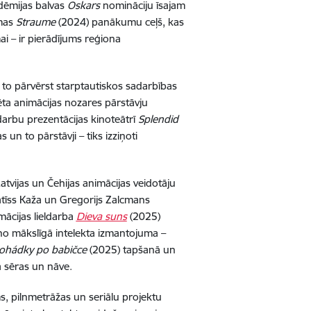
dēmijas balvas
Oskars
nomināciju īsajam
lmas
Straume
(2024) panākumu ceļš, kas
ai – ir pierādījums reģiona
 to pārvērst starptautiskos sadarbības
ta animācijas nozares pārstāvju
 darbu prezentācijas kinoteātrī
Splendid
un to pārstāvji – tiks izziņoti
Latvijas un Čehijas animācijas veidotāju
atīss Kaža un Gregorijs Zalcmans
mācijas lieldarba
Dieva suns
(2025)
 no mākslīgā intelekta izmantojuma –
ohádky po babičce
(2025) tapšanā un
 sēras un nāve.
, pilnmetrāžas un seriālu projektu