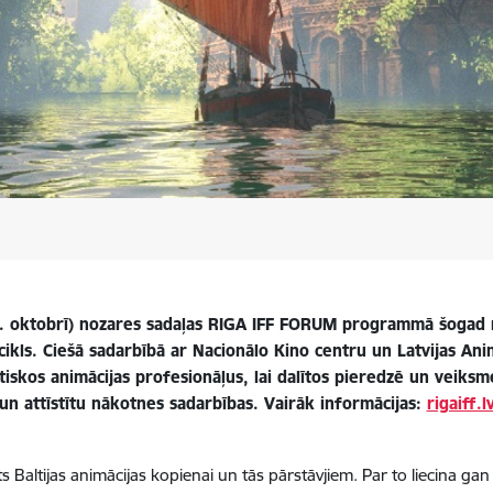
6. oktobrī) nozares sadaļas
RIGA IFF FORUM
programmā šogad 
 cikls. Ciešā sadarbībā ar Nacionālo Kino centru un Latvijas Ani
iskos animācijas profesionāļus, lai dalītos pieredzē un veiksme
un attīstītu nākotnes sadarbības. Vairāk informācijas:
rigaiff.
s Baltijas animācijas kopienai un tās pārstāvjiem. Par to liecina ga