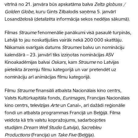
vitrīnā no 21. janvāra būs apskatāma balva
Zelta globuss /
Golden Globe
, kuru Gints Zilbalodis saņēma 5. janvārī
Losandželosā (detalizēta informācija sekos nedēļas sākumā).
Filmas
Straume
fenomenālie panākumi visā pasaulē turpinās,
Latvijā to jau noskatījušies vairāk nekā 200 000 skatītāju.
Nākamais svarīgais datums
Straumes
balvu un nomināciju
kalendārā – 23. janvārī tiks izziņotas nominācijas ASV
Kinoakadēmijas balvai
Oskars
, kam
Straume
no Latvijas
pieteikta ārzemju filmu kategorijā un var pretendēt uz
nomināciju arī animācijas filmu kategorijā.
Filmu
Straume
finansiāli atbalsta Nacionālais kino centrs,
Valsts Kultūrkapitāla fonds,
Eurimages
, Francijas Nacionālais
kino centrs, televīzijas
Arte
un Canal+, arī dažādi reģionālie
fondi un atbalsta programmas Francijā un Beļģijā. Filma
veidota kā trīs valstu kopražojums, sadarbojoties
studijām
Dream Well
Studio
(Latvija),
Sacrebleu
Productions
(Francija) un
Take Five
(Beļģija).