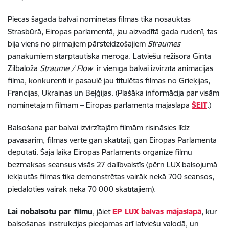
Piecas šāgada balvai nominētās filmas tika nosauktas
Strasbūrā, Eiropas parlamentā, jau aizvadītā gada rudenī, tas
bija viens no pirmajiem pārsteidzošajiem
Straumes
panākumiem starptautiskā mērogā. Latviešu režisora Ginta
Zilbaloža
Straume / Flow
ir vienīgā balvai izvirzītā animācijas
filma, konkurenti ir pasaulē jau titulētas filmas no Grieķijas,
Francijas, Ukrainas un Beļģijas. (Plašāka informācija par visām
nominētajām filmām – Eiropas parlamenta mājaslapā
ŠEIT
.)
Balsošana par balvai izvirzītajām filmām risināsies līdz
pavasarim, filmas vērtē gan skatītāji, gan Eiropas Parlamenta
deputāti. Šajā laikā Eiropas Parlaments organizē filmu
bezmaksas seansus visās 27 dalībvalstīs (pērn LUX balsojumā
iekļautās filmas tika demonstrētas vairāk nekā 700 seansos,
piedaloties vairāk nekā 70 000 skatītājiem).
Lai nobalsotu par filmu
, jāiet
EP LUX balvas mājaslapā
, kur
balsošanas instrukcijas pieejamas arī latviešu valodā, un