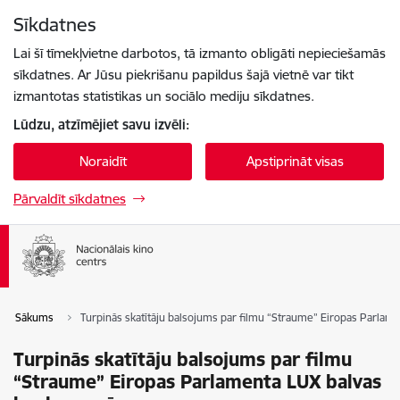
Pāriet uz lapas saturu
Sīkdatnes
Spied
lai meklētu
Enter
Lai šī tīmekļvietne darbotos, tā izmanto obligāti nepieciešamās
sīkdatnes. Ar Jūsu piekrišanu papildus šajā vietnē var tikt
izmantotas statistikas un sociālo mediju sīkdatnes.
Lūdzu, atzīmējiet savu izvēli:
Noraidīt
Apstiprināt visas
Pārvaldīt sīkdatnes
Sākums
Turpinās skatītāju balsojums par filmu “Straume” Eiropas Parlam
Turpinās skatītāju balsojums par filmu
“Straume” Eiropas Parlamenta LUX balvas