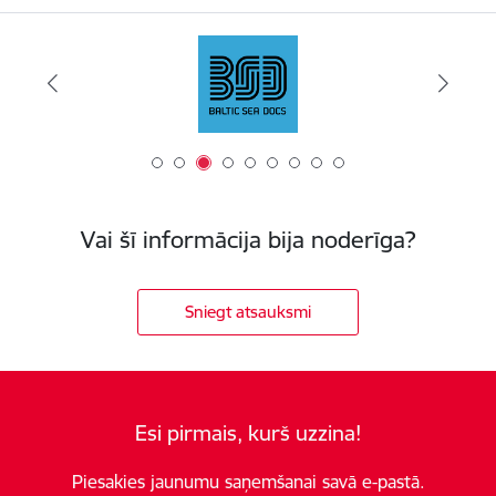
Vai šī informācija bija noderīga?
Sniegt atsauksmi
Esi pirmais, kurš uzzina!
Piesakies jaunumu saņemšanai savā e-pastā.