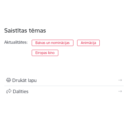
Saistītas tēmas
Aktualitātes:
Balvas un nominācijas
Animācija
Eiropas kino
Drukāt lapu
Dalīties