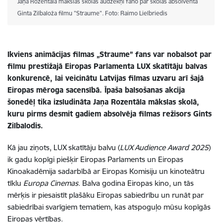
Jaņa Rozentāla mākslas skolas audzēkņi fano par skolas absolventa
Ginta Zilbaloža filmu "Straume". Foto: Raimo Lielbriedis
Ikviens animācijas filmas „Straume” fans var nobalsot par
filmu prestižajā Eiropas Parlamenta LUX skatītāju balvas
konkurencē, lai veicinātu Latvijas filmas uzvaru arī šajā
Eiropas mēroga sacensībā. Īpaša balsošanas akcija
šonedēļ tika izsludināta Jaņa Rozentāla mākslas skolā,
kuru pirms desmit gadiem absolvēja filmas režisors Gints
Zilbalodis.
Kā jau ziņots, LUX skatītāju balvu (
LUX Audience Award 2025
)
ik gadu kopīgi piešķir Eiropas Parlaments un Eiropas
Kinoakadēmija sadarbībā ar Eiropas Komisiju un kinoteātru
tīklu
Europa Cinemas
. Balva godina Eiropas kino, un tās
mērķis ir piesaistīt plašāku Eiropas sabiedrību un runāt par
sabiedrībai svarīgiem tematiem, kas atspoguļo mūsu kopīgās
Eiropas vērtības.