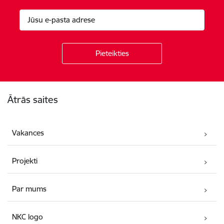
Kājene
Ātrās saites
Vakances
Projekti
Par mums
NKC logo