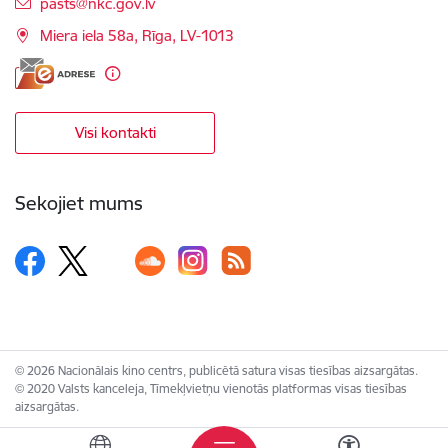
E-pasts:
pasts@nkc.gov.lv
Miera iela 58a, Rīga, LV-1013
Visi kontakti
Sekojiet mums
© 2026 Nacionālais kino centrs, publicētā satura visas tiesības aizsargātas.
© 2020 Valsts kanceleja, Tīmekļvietņu vienotās platformas visas tiesības
aizsargātas.