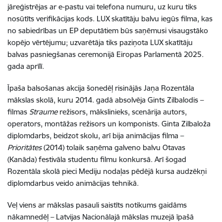
jāreģistrējas ar e-pastu vai telefona numuru, uz kuru tiks
nosūtīts verifikācijas kods. LUX skatītāju balvu iegūs filma, kas
no sabiedrības un EP deputātiem būs saņēmusi visaugstāko
kopējo vērtējumu; uzvarētāja tiks paziņota LUX skatītāju
balvas pasniegšanas ceremonijā Eiropas Parlamentā 2025.
gada aprīlī.
Īpaša balsošanas akcija šonedēļ risinājās Jaņa Rozentāla
mākslas skolā, kuru 2014. gadā absolvēja Gints Zilbalodis –
filmas
Straume
režisors, mākslinieks, scenārija autors,
operators, montāžas režisors un komponists. Ginta Zilbaloža
diplomdarbs, beidzot skolu, arī bija animācijas filma –
Prioritātes
(2014) tolaik saņēma galveno balvu Otavas
(Kanāda) festivāla studentu filmu konkursā. Arī šogad
Rozentāla skolā pieci Mediju nodaļas pēdējā kursa audzēkņi
diplomdarbus veido animācijas tehnikā.
Veļ viens ar mākslas pasauli saistīts notikums gaidāms
nākamnedēļ – Latvijas Nacionālajā mākslas muzejā īpašā