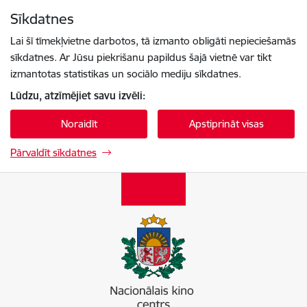
Pāriet uz lapas saturu
Sīkdatnes
Spied
lai meklētu
Enter
Lai šī tīmekļvietne darbotos, tā izmanto obligāti nepieciešamās
sīkdatnes. Ar Jūsu piekrišanu papildus šajā vietnē var tikt
izmantotas statistikas un sociālo mediju sīkdatnes.
Lūdzu, atzīmējiet savu izvēli:
Noraidīt
Apstiprināt visas
Pārvaldīt sīkdatnes
Nacionālais kino centrs