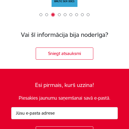
Vai šī informācija bija noderīga?
Sniegt atsauksmi
Esi pirmais, kurš uzzina!
Piesakies jaunumu saņemšanai savā e-pastā.