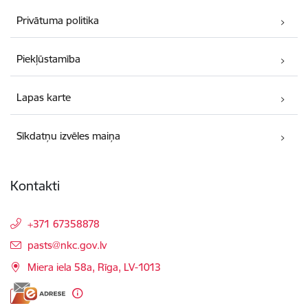
Privātuma politika
Piekļūstamība
Lapas karte
Sīkdatņu izvēles maiņa
Kontakti
+371 67358878
E-pasts:
pasts@nkc.gov.lv
Miera iela 58a, Rīga, LV-1013