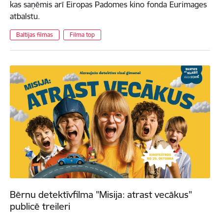
kas saņēmis arī Eiropas Padomes kino fonda Eurimages
atbalstu.
Baltijas filmas
Filma top
Bērnu detektīvfilma "Misija: atrast vecākus"
publicē treileri