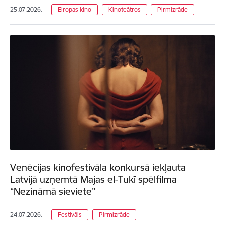
25.07.2026.
Eiropas kino
Kinoteātros
Pirmizrāde
Venēcijas kinofestivāla konkursā iekļauta
Latvijā uzņemtā Majas el-Tukī spēlfilma
“Nezināmā sieviete”
24.07.2026.
Festivāls
Pirmizrāde