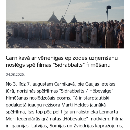
Carnikavā ar vērienīgas epizodes uzņemšanu
noslēgs spēlfilmas “Sidrabbalts” filmēšanu
04.08.2026.
No 3. līdz 7. augustam Carnikavā, pie Gaujas ietekas
jūrā, norisinās spēlfilmas “Sidrabbalts / Hõbevalge”
filmēšanas noslēdzošais posms. Tā ir starptautiski
godalgotā igauņu režisora Marti Heldes jaunākā
spēlfilma, kas top pēc politiķa un rakstnieka Lennarta
Meri leģendārās grāmatas „Hõbevalge” motīviem. Filma
ir Igaunijas, Latvijas, Somijas un Zviedrijas kopražojums,