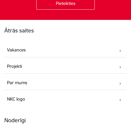
Kājene
Ātrās saites
Vakances
Projekti
Par mums
NKC logo
Noderīgi