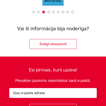
Vai šī informācija bija noderīga?
Sniegt atsauksmi
Esi pirmais, kurš uzzina!
Piesakies jaunumu saņemšanai savā e-pastā.