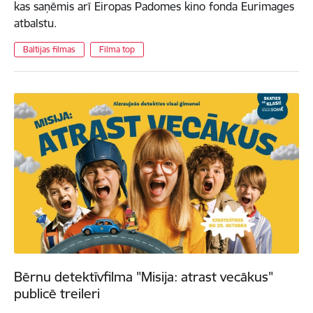
kas saņēmis arī Eiropas Padomes kino fonda Eurimages
atbalstu.
Baltijas filmas
Filma top
Bērnu detektīvfilma "Misija: atrast vecākus"
publicē treileri