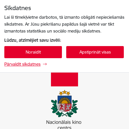
Pāriet uz lapas saturu
Sīkdatnes
Spied
lai meklētu
Enter
Lai šī tīmekļvietne darbotos, tā izmanto obligāti nepieciešamās
sīkdatnes. Ar Jūsu piekrišanu papildus šajā vietnē var tikt
izmantotas statistikas un sociālo mediju sīkdatnes.
Lūdzu, atzīmējiet savu izvēli:
Noraidīt
Apstiprināt visas
Pārvaldīt sīkdatnes
Nacionālais kino centrs