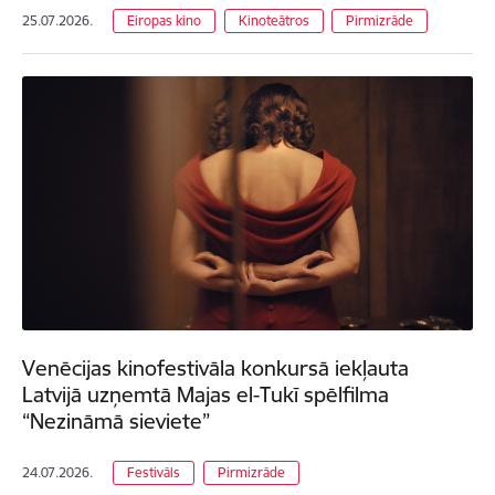
25.07.2026.
Eiropas kino
Kinoteātros
Pirmizrāde
Venēcijas kinofestivāla konkursā iekļauta
Latvijā uzņemtā Majas el-Tukī spēlfilma
“Nezināmā sieviete”
24.07.2026.
Festivāls
Pirmizrāde