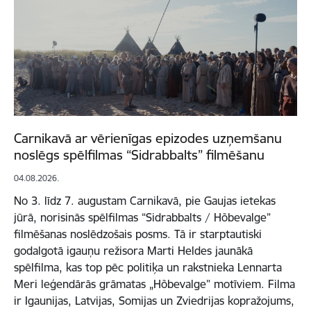
Carnikavā ar vērienīgas epizodes uzņemšanu
noslēgs spēlfilmas “Sidrabbalts” filmēšanu
04.08.2026.
No 3. līdz 7. augustam Carnikavā, pie Gaujas ietekas
jūrā, norisinās spēlfilmas “Sidrabbalts / Hõbevalge”
filmēšanas noslēdzošais posms. Tā ir starptautiski
godalgotā igauņu režisora Marti Heldes jaunākā
spēlfilma, kas top pēc politiķa un rakstnieka Lennarta
Meri leģendārās grāmatas „Hõbevalge” motīviem. Filma
ir Igaunijas, Latvijas, Somijas un Zviedrijas kopražojums,