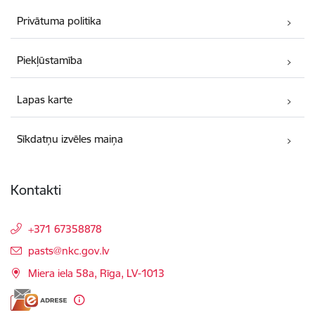
Privātuma politika
Piekļūstamība
Lapas karte
Sīkdatņu izvēles maiņa
Kontakti
+371 67358878
E-pasts:
pasts@nkc.gov.lv
Miera iela 58a, Rīga, LV-1013