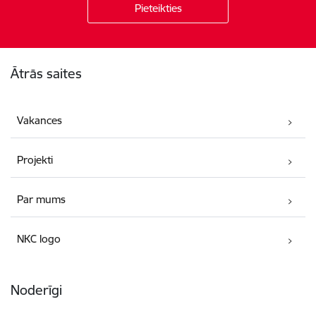
Kājene
Ātrās saites
Vakances
Projekti
Par mums
NKC logo
Noderīgi